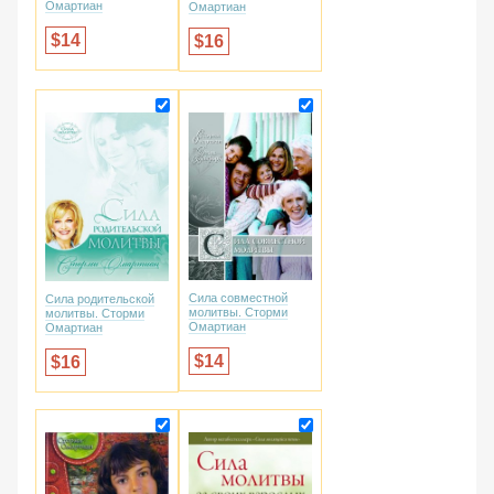
Омартиан
Омартиан
14
16
Сила совместной
Сила родительской
молитвы. Сторми
молитвы. Сторми
Омартиан
Омартиан
14
16