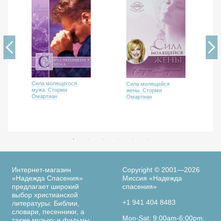
Сила молящегося
Сила молящейся
мужа. Сторми
жены. Сторми
Омартиан
Омартиан
Интернет-магазин
Copyright © 2001—2026
«Надежда Спасения»
Миссия «Надежда
предлагает широкий
спасения»
выбор христианской
+1 941 404 8483
литературы: Библии,
словари, песенники, а
Mon-Sat: 9:00am-6:00pm.
также музыку и фильмы