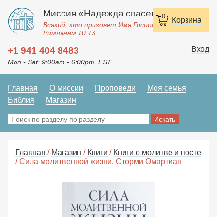
Миссия «Надежда спасения»
0
Корзина
Всякий, кто призовет Имя Господне, спасется.
Римлянам 10:13
Вход
+1 941 404 8483
Mon - Sat: 9:00am - 6:00pm. EST
Главная
О миссии
Проповеди
Моя семья
Библия
Магазин
Главная
/
Магазин
/
Книги
/
Книги о молитве и посте
/ Сила молитвенной жизни. Сторми Омартиан