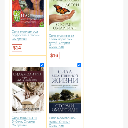
Сила молящегося
подростка. Сторми
Сила молитвы за
Омартиан
своих взрослых
детей. Сторми
Омартиан
14
16
Сила молитвы по
Сила молитвенной
Библии. Сторми
жизни. Сторми
Омартиан
Омартиан