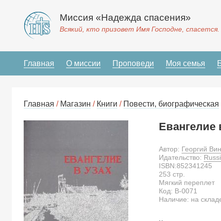
Миссия «Надежда спасения»
Всякий, кто призовет Имя Господне, спасется.
Главная
О миссии
Проповеди
Моя семья
Главная
/
Магазин
/
Книги
/
Повести, биографическая
Евангелие 
Автор:
Георгий Ви
Идательство:
Russi
ISBN:
852341245
253
стр.
Мягкий переплет
Код:
B-0071
Наличие: на склад