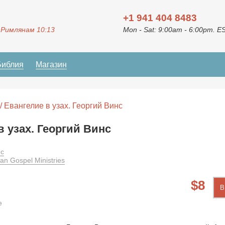
+1 941 404 8483
 Римлянам 10:13
Mon - Sat: 9:00am - 6:00pm. E
Библия
Магазин
/ Евангелие в узах. Георгий Винс
в узах. Георгий Винс
нс
an Gospel Ministries
8
В
е