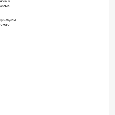
акже о
яжелые
 проходим
рокого