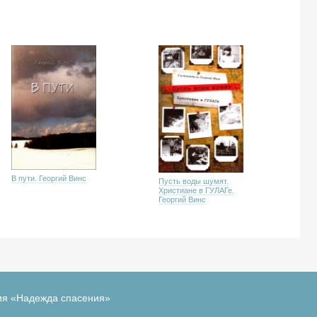
В пути. Георгий Винс
Пусть воды шумят.
Христиане в ГУЛАГе.
Георгий Винс
ия «Надежда спасения»