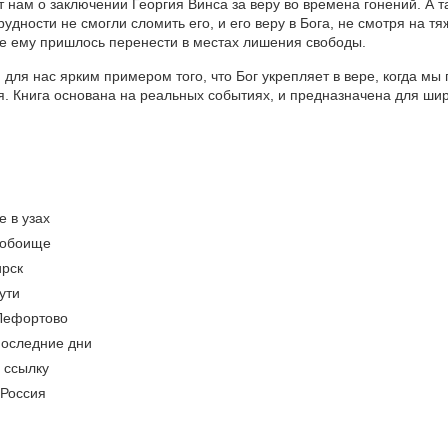
т нам о заключении Георгия Винса за веру во времена гонений. А т
трудности не смогли сломить его, и его веру в Бога, не смотря на т
е ему пришлось перенести в местах лишения свободы.
 для нас ярким примером того, что Бог укрепляет в вере, когда мы
. Книга основана на реальных событиях, и предназначена для ши
е в узах
побоище
ирск
ути
 Лефортово
Последние дни
в ссылку
 Россия