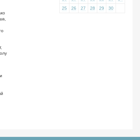
25
26
27
28
29
30
ако
ша,
го
,
толу
и
ый