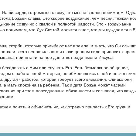
 Наши сердца стремятся к тому, что мы не вполне понимаем. Одн
стола Божьей славы. Это скорее воздыхание, чем песня; тяжкая но
дыхание созвучно с хвалой и полнотой радости. Это - воздыхание
ко понимаем, что Дух Святой молится в нас, что мы нуждаемся в Е
ши скорби, которые пригибают нас к земле, и знать, что Он слышит
ства и всего неправильного и в очищенном виде приносит к прес
шана, принята, и на нее дан ответ ради имени Иисуса.
я беседовать с Ним или слушать Его. Есть безмолвное общение,
 рядом с работающей матерью, не обменявшись с ней и нескольким
, другая - работой, которая требует всего внимания. Однако они
, а мать спокойна за ребенка. Так и дитя Божье может часами
полняя при этом повседневные обязанности и сознавая, что кажд
вением.
ожем понять и объяснить их, как отрадно припасть к Его груди и