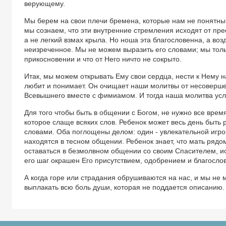
верующему.
Мы берем на свои плечи бремена, которые нам не понятны.
мы сознаем, что эти внутренние стремления исходят от пре
а не легкий взмах крыла. Но ноша эта благословенна, а воз
неизреченное. Мы не можем выразить его словами; мы толь
прикосновении и что от Него ничто не сокрыто.
Итак, мы можем открывать Ему свои сердца, нести к Нему на
любит и понимает. Он очищает наши молитвы от несовершен
Всевышнего вместе с фимиамом. И тогда наша молитва услы
Для того чтобы быть в общении с Богом, не нужно все врем
которое слаще всяких слов. Ребенок может весь день быть
словами. Оба поглощены делом: один - увлекательной игрой
находятся в тесном общении. Ребенок знает, что мать рядом
оставаться в безмолвном общении со своим Спасителем, ис
его шаг окрашен Его присутствием, одобрением и благосло
А когда горе или страдания обрушиваются на нас, и мы не м
выплакать всю боль души, которая не поддается описанию.