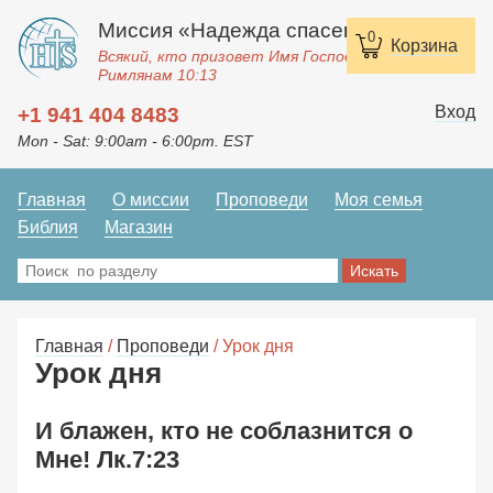
Миссия «Надежда спасения»
0
Корзина
Всякий, кто призовет Имя Господне, спасется.
Римлянам 10:13
Вход
+1 941 404 8483
Mon - Sat: 9:00am - 6:00pm. EST
Главная
О миссии
Проповеди
Моя семья
Библия
Магазин
Главная
/
Проповеди
/ Урок дня
Урок дня
И блажен, кто не соблазнится о
Мне! Лк.7:23