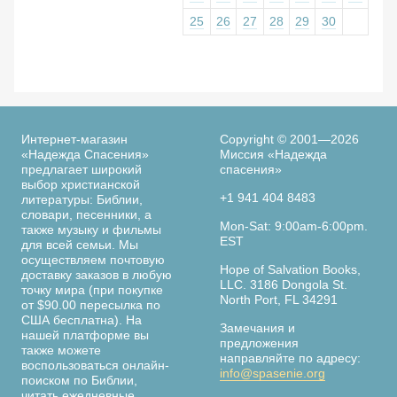
25
26
27
28
29
30
Интернет-магазин
Copyright © 2001—2026
«Надежда Спасения»
Миссия «Надежда
предлагает широкий
спасения»
выбор христианской
+1 941 404 8483
литературы: Библии,
словари, песенники, а
Mon-Sat: 9:00am-6:00pm.
также музыку и фильмы
EST
для всей семьи. Мы
осуществляем почтовую
Hope of Salvation Books,
доставку заказов в любую
LLC. 3186 Dongola St.
точку мира (при покупке
North Port, FL 34291
от $90.00 пересылка по
США бесплатна). На
Замечания и
нашей платформе вы
предложения
также можете
направляйте по адресу:
воспользоваться онлайн-
info@spasenie.org
поиском по Библии,
читать ежедневные