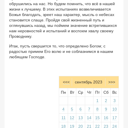
обрушились на нас. Но будем помнить, что всё в нашей
жизни к лучшему. В этих испытаниях возвеличивается
Божья благодать, зреет наш характер, мысль о небесах
становится слаще. Пройдя свой жизненный путь и
оглянувшись назад, мы поймем значение встретившихся
нам неровностей и испытаний и воспоем хвалу своему
Проводнику.
Итак, пусть свершится то, что определено Богом; с
радостью примем Его волю и не соблазнимся в нашем
любящем Господе.
<<<
сентябрь 2023
>>>
Пн
Вт
Ср
Чт
Пт
Сб
Вс
1
2
3
4
5
6
7
8
9
10
11
12
13
14
15
16
17
18
19
20
21
22
23
24