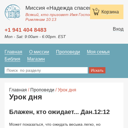
Миссия «Надежда спасения»
0
Корзина
Всякий, кто призовет Имя Господне, спасется.
Римлянам 10:13
Вход
+1 941 404 8483
Mon - Sat: 9:00am - 6:00pm. EST
Главная
О миссии
Проповеди
Моя семья
Библия
Магазин
Главная
/
Проповеди
/ Урок дня
Урок дня
Блажен, кто ожидает... Дан.12:12
Может показаться, что ожидать весьма легко, но