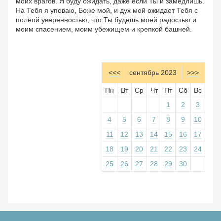
моих врагов. Я буду ожидать, даже если Ты и замедлишь.
На Тебя я уповаю, Боже мой, и дух мой ожидает Тебя с
полной уверенностью, что Ты будешь моей радостью и
моим спасением, моим убежищем и крепкой башней.
<<<
сентябрь 2023
>>>
Пн
Вт
Ср
Чт
Пт
Сб
Вс
1
2
3
4
5
6
7
8
9
10
11
12
13
14
15
16
17
18
19
20
21
22
23
24
25
26
27
28
29
30