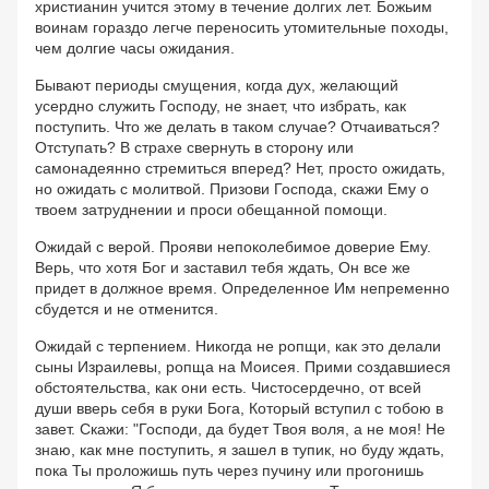
христианин учится этому в течение долгих лет. Божьим
воинам гораздо легче переносить утомительные походы,
чем долгие часы ожидания.
Бывают периоды смущения, когда дух, желающий
усердно служить Господу, не знает, что избрать, как
поступить. Что же делать в таком случае? Отчаиваться?
Отступать? В страхе свернуть в сторону или
самонадеянно стремиться вперед? Нет, просто ожидать,
но ожидать с молитвой. Призови Господа, скажи Ему о
твоем затруднении и проси обещанной помощи.
Ожидай с верой. Прояви непоколебимое доверие Ему.
Верь, что хотя Бог и заставил тебя ждать, Он все же
придет в должное время. Определенное Им непременно
сбудется и не отменится.
Ожидай с терпением. Никогда не ропщи, как это делали
сыны Израилевы, ропща на Моисея. Прими создавшиеся
обстоятельства, как они есть. Чистосердечно, от всей
души вверь себя в руки Бога, Который вступил с тобою в
завет. Скажи: "Господи, да будет Твоя воля, а не моя! Не
знаю, как мне поступить, я зашел в тупик, но буду ждать,
пока Ты проложишь путь через пучину или прогонишь