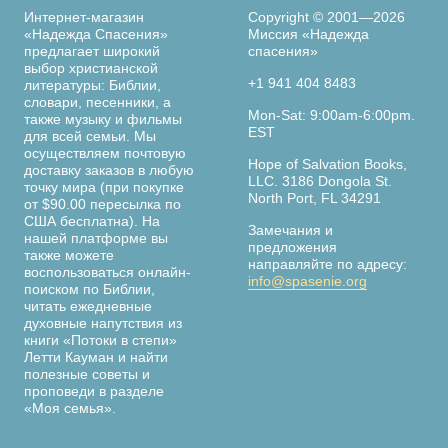
Интернет-магазин
Copyright © 2001—2026
«Надежда Спасения»
Миссия «Надежда
предлагает широкий
спасения»
выбор христианской
+1 941 404 8483
литературы: Библии,
словари, песенники, а
Mon-Sat: 9:00am-6:00pm.
также музыку и фильмы
EST
для всей семьи. Мы
осуществляем почтовую
Hope of Salvation Books,
доставку заказов в любую
LLC. 3186 Dongola St.
точку мира (при покупке
North Port, FL 34291
от $90.00 пересылка по
США бесплатна). На
Замечания и
нашей платформе вы
предложения
также можете
направляйте по адресу:
воспользоваться онлайн-
info@spasenie.org
поиском по Библии,
читать ежедневные
духовные напутствия из
книги «Потоки в степи»
Летти Кауман и найти
полезные советы и
проповеди в разделе
«Моя семья».