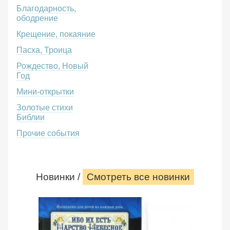
Благодарность,
ободрение
Крещение, покаяние
Пасха, Троица
Рождество, Новый
Год
Мини-открытки
Золотые стихи
Библии
Прочие события
Новинки /
Смотреть все новинки
Ибо