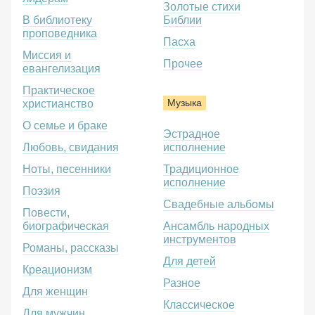
Золотые стихи
В библиотеку
Библии
проповедника
Пасха
Миссия и
Прочее
евангелизация
Практическое
Музыка
христианство
О семье и браке
Эстрадное
Любовь, свидания
исполнение
Ноты, песенники
Традиционное
исполнение
Поэзия
Свадебные альбомы
Повести,
биографическая
Ансамбль народных
инструментов
Романы, рассказы
Для детей
Креационизм
Разное
Для женщин
Классическое
Для мужчин