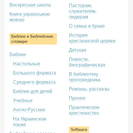
Воскресная школа
Пасторам,
служителям,
Книги українською
лидерам
мовою
О семье и браке
История
Библии и Библейские
христианской церкви
словари
Детская
Библии
Повести,
Настольные
биографическая
Большого формата
В библиотеку
проповедника
Среднего формата
Романы, рассказы
Библии для детей
Прочее
Учебные
Практическое
Англо-Русские
христианство
На Украинском
языке
Software