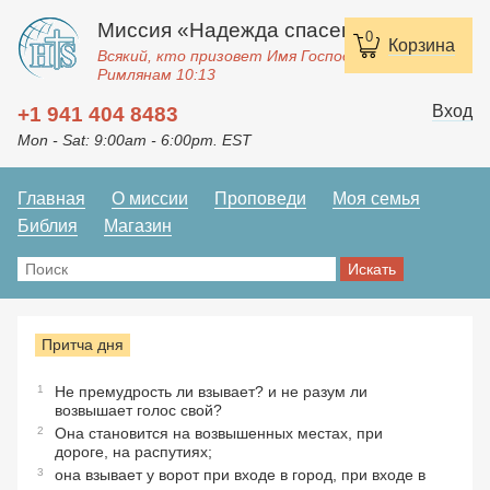
Миссия «Надежда спасения»
0
Корзина
Всякий, кто призовет Имя Господне, спасется.
Римлянам 10:13
Вход
+1 941 404 8483
Mon - Sat: 9:00am - 6:00pm. EST
Главная
О миссии
Проповеди
Моя семья
Библия
Магазин
Притча дня
1
Не премудрость ли взывает? и не разум ли
возвышает голос свой?
2
Она становится на возвышенных местах, при
дороге, на распутиях;
3
она взывает у ворот при входе в город, при входе в