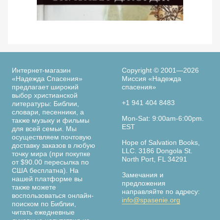
Просмотреть
По следам библейских женщин. 365 дней с
Ве
женщинами Библии. Элизабет Джордж
Интернет-магазин
Copyright © 2001—2026
«Надежда Спасения»
Миссия «Надежда
предлагает широкий
спасения»
выбор христианской
+1 941 404 8483
литературы: Библии,
словари, песенники, а
Страница
Mon-Sat: 9:00am-6:00pm.
также музыку и фильмы
книги
EST
для всей семьи. Мы
осуществляем почтовую
Hope of Salvation Books,
доставку заказов в любую
LLC. 3186 Dongola St.
точку мира (при покупке
North Port, FL 34291
от $90.00 пересылка по
США бесплатна). На
Замечания и
нашей платформе вы
предложения
также можете
направляйте по адресу:
воспользоваться онлайн-
info@spasenie.org
поиском по Библии,
читать ежедневные