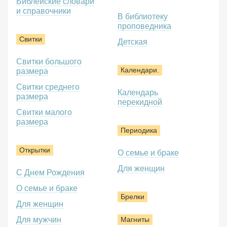
Библейские словари
и справочники
В библиотеку
проповедника
Свитки
Детская
Свитки большого
Календари.
размера
Свитки среднего
Календарь
размера
перекидной
Свитки малого
размера
Периодика
Открытки
О семье и браке
Для женщин
С Днем Рождения
О семье и браке
Брелки
Для женщин
Для мужчин
Магниты