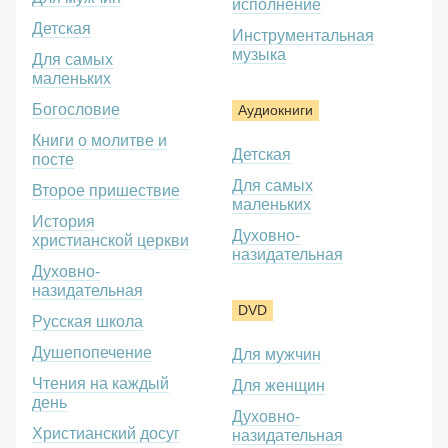
исполнение
Детская
Инструментальная
музыка
Для самых
маленьких
Богословие
Аудиокниги
Книги о молитве и
Детская
посте
Для самых
Второе пришествие
маленьких
История
Духовно-
христианской церкви
назидательная
Духовно-
назидательная
DVD
Русская школа
Душепопечение
Для мужчин
Чтения на каждый
Для женщин
день
Духовно-
Христианский досуг
назидательная