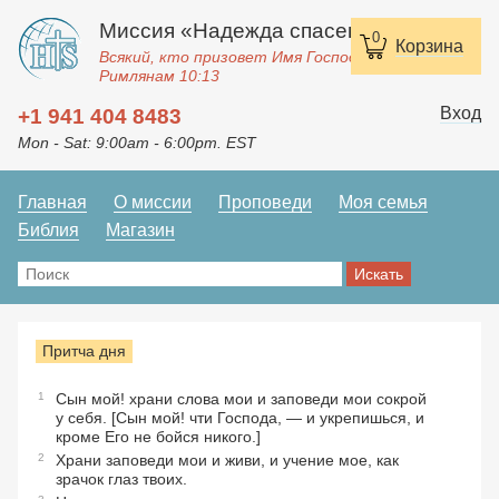
Миссия «Надежда спасения»
0
Корзина
Всякий, кто призовет Имя Господне, спасется.
Римлянам 10:13
Вход
+1 941 404 8483
Mon - Sat: 9:00am - 6:00pm. EST
Главная
О миссии
Проповеди
Моя семья
Библия
Магазин
Притча дня
1
Сын мой! храни слова мои и заповеди мои сокрой
у себя. [Сын мой! чти Господа, — и укрепишься, и
кроме Его не бойся никого.]
2
Храни заповеди мои и живи, и учение мое, как
зрачок глаз твоих.