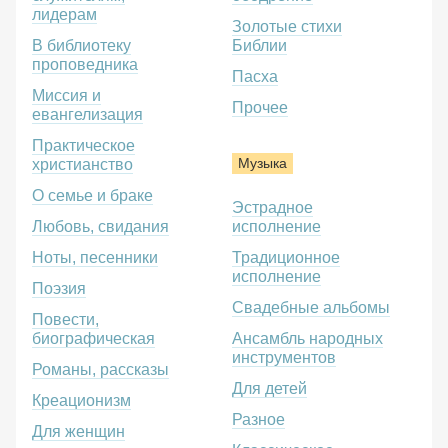
лидерам
Золотые стихи
В библиотеку
Библии
проповедника
Пасха
Миссия и
Прочее
евангелизация
Практическое
Музыка
христианство
О семье и браке
Эстрадное
Любовь, свидания
исполнение
Ноты, песенники
Традиционное
исполнение
Поэзия
Свадебные альбомы
Повести,
биографическая
Ансамбль народных
инструментов
Романы, рассказы
Для детей
Креационизм
Разное
Для женщин