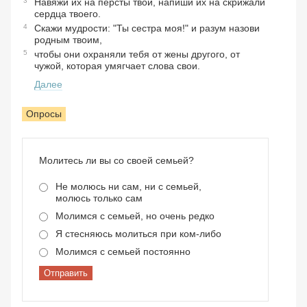
3
Навяжи их на персты твои, напиши их на скрижали
сердца твоего.
4
Скажи мудрости: "Ты сестра моя!" и разум назови
родным твоим,
5
чтобы они охраняли тебя от жены другого, от
чужой, которая умягчает слова свои.
Далее
Опросы
Молитесь ли вы со своей семьей?
Не молюсь ни сам, ни с семьей,
молюсь только сам
Молимся с семьей, но очень редко
Я стесняюсь молиться при ком-либо
Молимся с семьей постоянно
Отправить