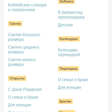
Software
Библейские словари
и справочники
В библиотеку
проповедника
Свитки
Детская
Свитки большого
Календари.
размера
Свитки среднего
Календарь
размера
перекидной
Свитки малого
размера
Периодика
Открытки
О семье и браке
Для женщин
С Днем Рождения
О семье и браке
Брелки
Для женщин