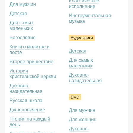
Классическое
Для мужчин
исполнение
Детская
Инструментальная
музыка
Для самых
маленьких
Богословие
Аудиокниги
Книги о молитве и
Детская
посте
Для самых
Второе пришествие
маленьких
История
Духовно-
христианской церкви
назидательная
Духовно-
назидательная
DVD
Русская школа
Душепопечение
Для мужчин
Чтения на каждый
Для женщин
день
Духовно-