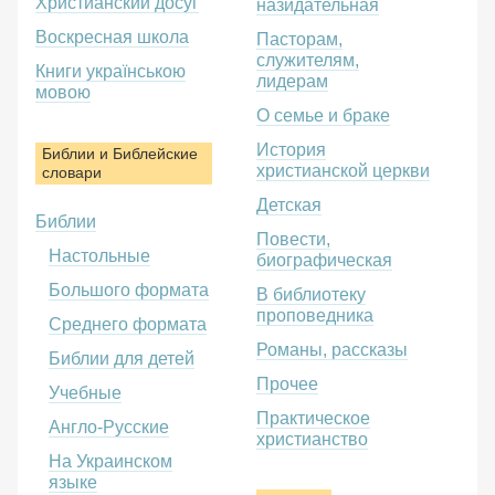
Христианский досуг
назидательная
Воскресная школа
Пасторам,
служителям,
Книги українською
лидерам
мовою
О семье и браке
История
Библии и Библейские
христианской церкви
словари
Детская
Библии
Повести,
Настольные
биографическая
Большого формата
В библиотеку
проповедника
Среднего формата
Романы, рассказы
Библии для детей
Прочее
Учебные
Практическое
Англо-Русские
христианство
На Украинском
языке