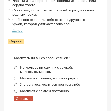
3
Навяжи их на персты твои, напиши их на скрижали
сердца твоего.
4
Скажи мудрости: "Ты сестра моя!" и разум назови
родным твоим,
5
чтобы они охраняли тебя от жены другого, от
чужой, которая умягчает слова свои.
Далее
Опросы
Молитесь ли вы со своей семьей?
Не молюсь ни сам, ни с семьей,
молюсь только сам
Молимся с семьей, но очень редко
Я стесняюсь молиться при ком-либо
Молимся с семьей постоянно
Отправить