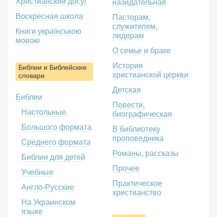
Христианский досуг
назидательная
Воскресная школа
Пасторам,
служителям,
Книги українською
лидерам
мовою
О семье и браке
История
Библии и Библейские
христианской церкви
словари
Детская
Библии
Повести,
Настольные
биографическая
Большого формата
В библиотеку
проповедника
Среднего формата
Романы, рассказы
Библии для детей
Прочее
Учебные
Практическое
Англо-Русские
христианство
На Украинском
языке