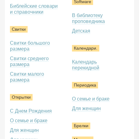
Software
Библейские словари
и справочники
В библиотеку
проповедника
Свитки
Детская
Свитки большого
Календари.
размера
Свитки среднего
Календарь
размера
перекидной
Свитки малого
размера
Периодика
Открытки
О семье и браке
Для женщин
С Днем Рождения
О семье и браке
Брелки
Для женщин