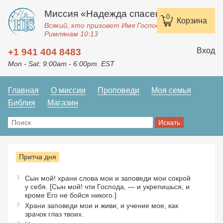
Миссия «Надежда спасения»
0
Корзина
Всякий, кто призовет Имя Господне, спасется.
Римлянам 10:13
Вход
+1 941 404 8483
Mon - Sat: 9:00am - 6:00pm. EST
Главная
О миссии
Проповеди
Моя семья
Библия
Магазин
Притча дня
1
Сын мой! храни слова мои и заповеди мои сокрой
у себя. [Сын мой! чти Господа, — и укрепишься, и
кроме Его не бойся никого.]
2
Храни заповеди мои и живи, и учение мое, как
зрачок глаз твоих.