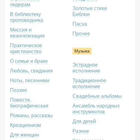
лидерам
Золотые стихи
В библиотеку
Библии
проповедника
Пасха
Миссия и
Прочее
евангелизация
Практическое
Музыка
христианство
О семье и браке
Эстрадное
Любовь, свидания
исполнение
Ноты, песенники
Традиционное
исполнение
Поэзия
Свадебные альбомы
Повести,
биографическая
Ансамбль народных
инструментов
Романы, рассказы
Для детей
Креационизм
Разное
Для женщин