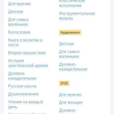
Классическое
Для мужчин
исполнение
Детская
Инструментальная
музыка
Для самых
маленьких
Богословие
Аудиокниги
Книги о молитве и
Детская
посте
Для самых
Второе пришествие
маленьких
История
Духовно-
христианской церкви
назидательная
Духовно-
назидательная
DVD
Русская школа
Душепопечение
Для мужчин
Чтения на каждый
Для женщин
день
Духовно-