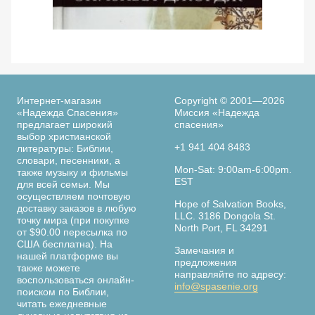
Просмотреть
По следам библейских женщин. 365 дней с
Ве
женщинами Библии. Элизабет Джордж
Интернет-магазин
Copyright © 2001—2026
«Надежда Спасения»
Миссия «Надежда
предлагает широкий
спасения»
выбор христианской
+1 941 404 8483
литературы: Библии,
словари, песенники, а
Страница
Mon-Sat: 9:00am-6:00pm.
также музыку и фильмы
книги
EST
для всей семьи. Мы
осуществляем почтовую
Hope of Salvation Books,
доставку заказов в любую
LLC. 3186 Dongola St.
точку мира (при покупке
North Port, FL 34291
от $90.00 пересылка по
США бесплатна). На
Замечания и
нашей платформе вы
предложения
также можете
направляйте по адресу:
воспользоваться онлайн-
info@spasenie.org
поиском по Библии,
читать ежедневные