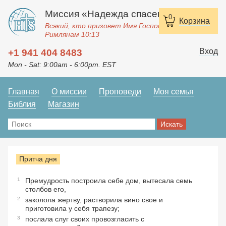
Миссия «Надежда спасения»
0
Корзина
Всякий, кто призовет Имя Господне, спасется.
Римлянам 10:13
Вход
+1 941 404 8483
Mon - Sat: 9:00am - 6:00pm. EST
Главная
О миссии
Проповеди
Моя семья
Библия
Магазин
Притча дня
1
Премудрость построила себе дом, вытесала семь
столбов его,
2
заколола жертву, растворила вино свое и
приготовила у себя трапезу;
3
послала слуг своих провозгласить с