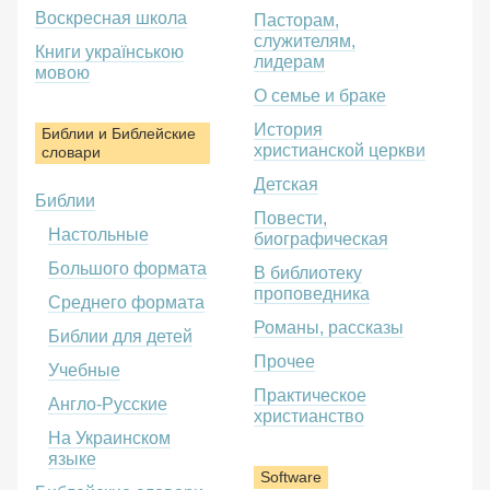
Воскресная школа
Пасторам,
служителям,
Книги українською
лидерам
мовою
О семье и браке
История
Библии и Библейские
христианской церкви
словари
Детская
Библии
Повести,
Настольные
биографическая
Большого формата
В библиотеку
проповедника
Среднего формата
Романы, рассказы
Библии для детей
Прочее
Учебные
Практическое
Англо-Русские
христианство
На Украинском
языке
Software