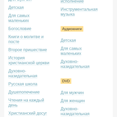
исполнение
Детская
Инструментальная
музыка
Для самых
маленьких
Богословие
Аудиокниги
Книги о молитве и
Детская
посте
Для самых
Второе пришествие
маленьких
История
Духовно-
христианской церкви
назидательная
Духовно-
назидательная
DVD
Русская школа
Душепопечение
Для мужчин
Чтения на каждый
Для женщин
день
Духовно-
Христианский досуг
назидательная