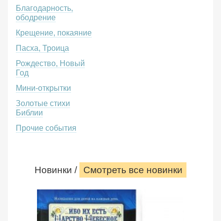
Благодарность,
ободрение
Крещение, покаяние
Пасха, Троица
Рождество, Новый
Год
Мини-открытки
Золотые стихи
Библии
Прочие события
Новинки /
Смотреть все новинки
Ибо