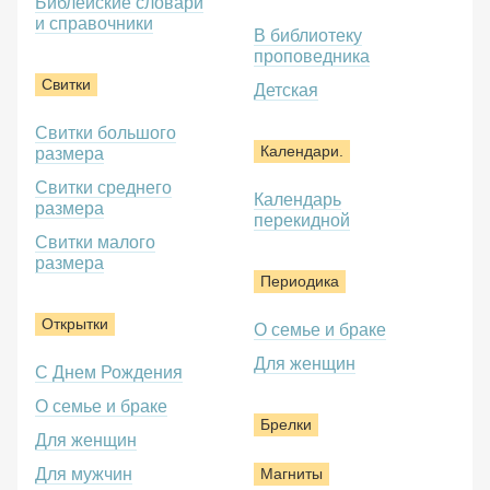
Библейские словари
и справочники
В библиотеку
проповедника
Свитки
Детская
Свитки большого
Календари.
размера
Свитки среднего
Календарь
размера
перекидной
Свитки малого
размера
Периодика
Открытки
О семье и браке
Для женщин
С Днем Рождения
О семье и браке
Брелки
Для женщин
Для мужчин
Магниты