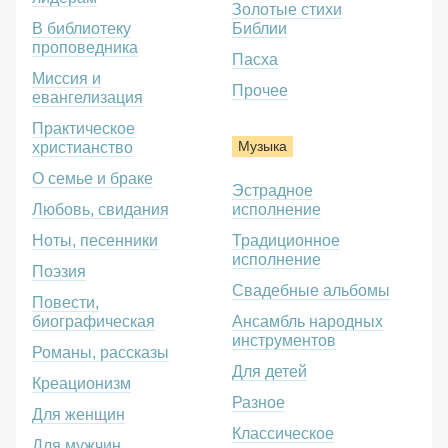
Золотые стихи
В библиотеку
Библии
проповедника
Пасха
Миссия и
Прочее
евангелизация
Практическое
Музыка
христианство
О семье и браке
Эстрадное
Любовь, свидания
исполнение
Ноты, песенники
Традиционное
исполнение
Поэзия
Свадебные альбомы
Повести,
биографическая
Ансамбль народных
инструментов
Романы, рассказы
Для детей
Креационизм
Разное
Для женщин
Классическое
Для мужчин