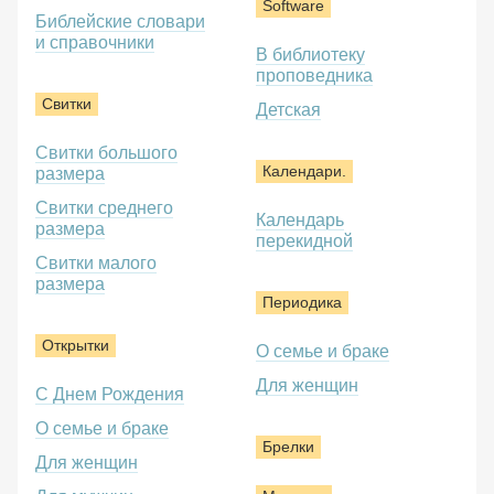
Software
Библейские словари
и справочники
В библиотеку
проповедника
Свитки
Детская
Свитки большого
Календари.
размера
Свитки среднего
Календарь
размера
перекидной
Свитки малого
размера
Периодика
Открытки
О семье и браке
Для женщин
С Днем Рождения
О семье и браке
Брелки
Для женщин