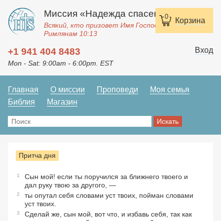
Миссия «Надежда спасения»
0
Корзина
Всякий, кто призовет Имя Господне, спасется.
Римлянам 10:13
Вход
+1 941 404 8483
Mon - Sat: 9:00am - 6:00pm. EST
Главная
О миссии
Проповеди
Моя семья
Библия
Магазин
Притча дня
1
Сын мой! если ты поручился за ближнего твоего и
дал руку твою за другого, —
2
ты опутал себя словами уст твоих, пойман словами
уст твоих.
3
Сделай же, сын мой, вот что, и избавь себя, так как