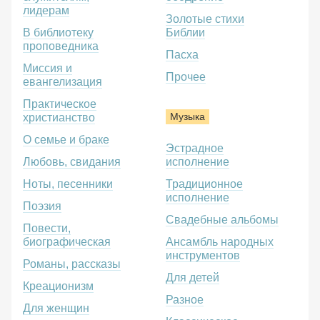
лидерам
Золотые стихи
В библиотеку
Библии
проповедника
Пасха
Миссия и
Прочее
евангелизация
Практическое
Музыка
христианство
О семье и браке
Эстрадное
Любовь, свидания
исполнение
Ноты, песенники
Традиционное
исполнение
Поэзия
Свадебные альбомы
Повести,
биографическая
Ансамбль народных
инструментов
Романы, рассказы
Для детей
Креационизм
Разное
Для женщин