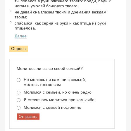
ты попался в руки ближнего твоего: пойди, пади к
ногам и умоляй ближнего твоего;
4
не давай сна глазам твоим и дремания веждам
твоим;
5
спасайся, как серна из руки и как птица из руки
птицелова.
Далее
Опросы
Молитесь ли вы со своей семьей?
Не молюсь ни сам, ни с семьей,
молюсь только сам
Молимся с семьей, но очень редко
Я стесняюсь молиться при ком-либо
Молимся с семьей постоянно
Отправить