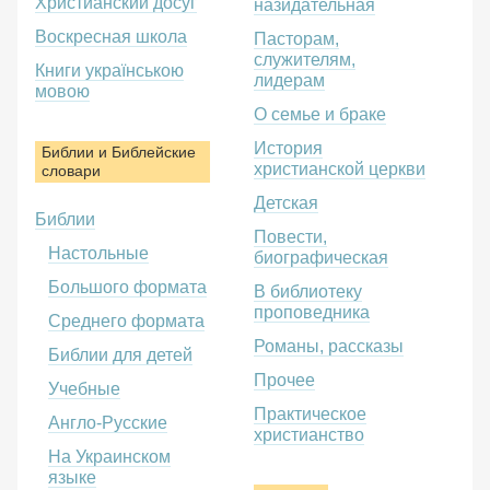
Христианский досуг
назидательная
Воскресная школа
Пасторам,
служителям,
Книги українською
лидерам
мовою
О семье и браке
История
Библии и Библейские
христианской церкви
словари
Детская
Библии
Повести,
Настольные
биографическая
Большого формата
В библиотеку
проповедника
Среднего формата
Романы, рассказы
Библии для детей
Прочее
Учебные
Практическое
Англо-Русские
христианство
На Украинском
языке