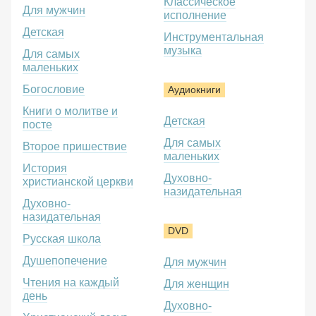
Классическое
Для мужчин
исполнение
Детская
Инструментальная
музыка
Для самых
маленьких
Богословие
Аудиокниги
Книги о молитве и
Детская
посте
Для самых
Второе пришествие
маленьких
История
Духовно-
христианской церкви
назидательная
Духовно-
назидательная
DVD
Русская школа
Душепопечение
Для мужчин
Чтения на каждый
Для женщин
день
Духовно-