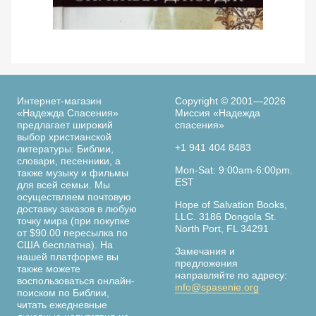
Просмотреть
По следам библейских женщин. 365 дней с
Ве
женщинами Библии. Элизабет Джордж
Интернет-магазин
Copyright © 2001—2026
«Надежда Спасения»
Миссия «Надежда
предлагает широкий
спасения»
выбор христианской
+1 941 404 8483
литературы: Библии,
словари, песенники, а
Страница
Mon-Sat: 9:00am-6:00pm.
также музыку и фильмы
книги
EST
для всей семьи. Мы
осуществляем почтовую
Hope of Salvation Books,
доставку заказов в любую
LLC. 3186 Dongola St.
точку мира (при покупке
North Port, FL 34291
от $90.00 пересылка по
США бесплатна). На
Замечания и
нашей платформе вы
предложения
также можете
направляйте по адресу:
воспользоваться онлайн-
info@spasenie.org
поиском по Библии,
читать ежедневные