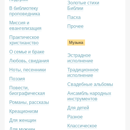
Золотые стихи
В библиотеку
Библии
проповедника
Пасха
Миссия и
Прочее
евангелизация
Практическое
Музыка
христианство
О семье и браке
Эстрадное
Любовь, свидания
исполнение
Ноты, песенники
Традиционное
исполнение
Поэзия
Свадебные альбомы
Повести,
биографическая
Ансамбль народных
инструментов
Романы, рассказы
Для детей
Креационизм
Разное
Для женщин
Классическое
Для мужчин