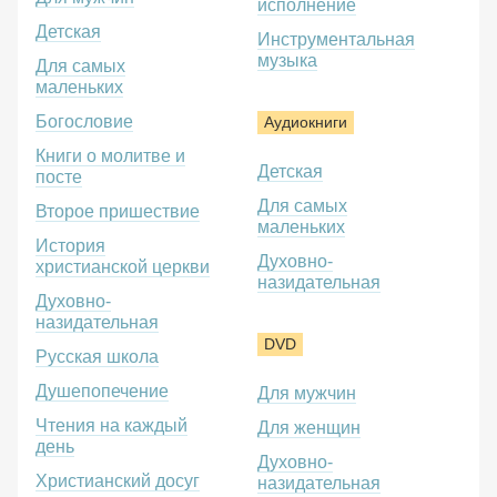
исполнение
Детская
Инструментальная
музыка
Для самых
маленьких
Богословие
Аудиокниги
Книги о молитве и
Детская
посте
Для самых
Второе пришествие
маленьких
История
Духовно-
христианской церкви
назидательная
Духовно-
назидательная
DVD
Русская школа
Душепопечение
Для мужчин
Чтения на каждый
Для женщин
день
Духовно-
Христианский досуг
назидательная