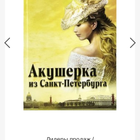
из
Санкт-
Петербурга.
Линда
Чайкин
Акушерка из Санкт-Петербурга. Линда
Чайкин
Страница
книги
Лидеры продаж /