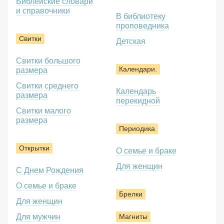
Библейские словари
и справочники
В библиотеку
проповедника
Свитки
Детская
Свитки большого
Календари.
размера
Свитки среднего
Календарь
размера
перекидной
Свитки малого
размера
Периодика
Открытки
О семье и браке
Для женщин
С Днем Рождения
О семье и браке
Брелки
Для женщин
Для мужчин
Магниты