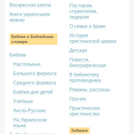
Воскресная школа
Пасторам,
служителям,
Книги українською
лидерам
мовою
О семье и браке
История
Библии и Библейские
христианской церкви
словари
Детская
Библии
Повести,
Настольные
биографическая
Большого формата
В библиотеку
проповедника
Среднего формата
Романы, рассказы
Библии для детей
Прочее
Учебные
Практическое
Англо-Русские
христианство
На Украинском
языке
Software