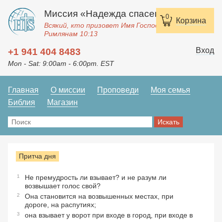
Миссия «Надежда спасения»
0
Корзина
Всякий, кто призовет Имя Господне, спасется.
Римлянам 10:13
Вход
+1 941 404 8483
Mon - Sat: 9:00am - 6:00pm. EST
Главная
О миссии
Проповеди
Моя семья
Библия
Магазин
Притча дня
1
Не премудрость ли взывает? и не разум ли
возвышает голос свой?
2
Она становится на возвышенных местах, при
дороге, на распутиях;
3
она взывает у ворот при входе в город, при входе в