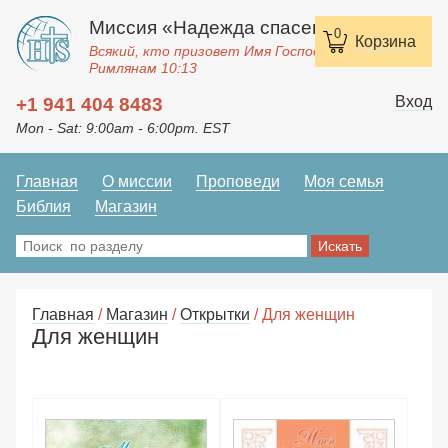
Миссия «Надежда спасения»
0
Корзина
Всякий, кто призовет Имя Господне, спасется.
Римлянам 10:13
Вход
+1 941 404 8483
Mon - Sat: 9:00am - 6:00pm. EST
Главная
О миссии
Проповеди
Моя семья
Библия
Магазин
Главная
/
Магазин
/
Открытки
/ Для женщин
Для женщин