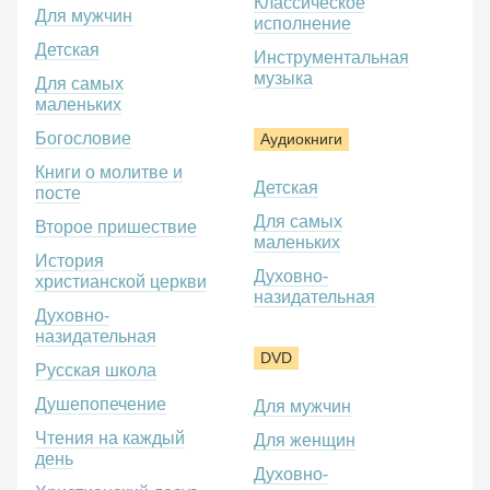
Классическое
Для мужчин
исполнение
Детская
Инструментальная
музыка
Для самых
маленьких
Богословие
Аудиокниги
Книги о молитве и
Детская
посте
Для самых
Второе пришествие
маленьких
История
Духовно-
христианской церкви
назидательная
Духовно-
назидательная
DVD
Русская школа
Душепопечение
Для мужчин
Чтения на каждый
Для женщин
день
Духовно-