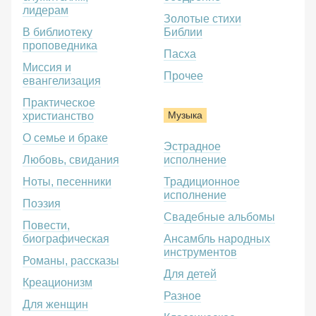
лидерам
Золотые стихи
В библиотеку
Библии
проповедника
Пасха
Миссия и
Прочее
евангелизация
Практическое
Музыка
христианство
О семье и браке
Эстрадное
Любовь, свидания
исполнение
Ноты, песенники
Традиционное
исполнение
Поэзия
Свадебные альбомы
Повести,
биографическая
Ансамбль народных
инструментов
Романы, рассказы
Для детей
Креационизм
Разное
Для женщин