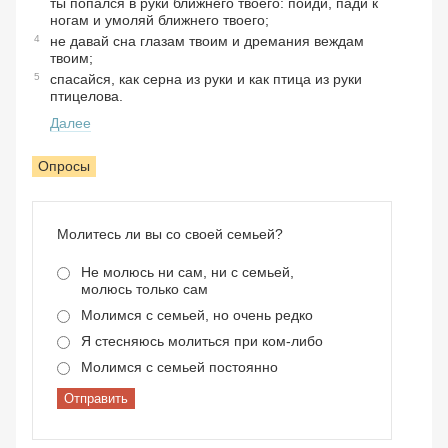
ты попался в руки ближнего твоего: пойди, пади к
ногам и умоляй ближнего твоего;
4
не давай сна глазам твоим и дремания веждам
твоим;
5
спасайся, как серна из руки и как птица из руки
птицелова.
Далее
Опросы
Молитесь ли вы со своей семьей?
Не молюсь ни сам, ни с семьей,
молюсь только сам
Молимся с семьей, но очень редко
Я стесняюсь молиться при ком-либо
Молимся с семьей постоянно
Отправить