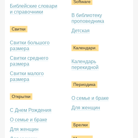
Software
Библейские словари
и справочники
В библиотеку
проповедника
Свитки
Детская
Свитки большого
Календари.
размера
Свитки среднего
Календарь
размера
перекидной
Свитки малого
размера
Периодика
Открытки
О семье и браке
Для женщин
С Днем Рождения
О семье и браке
Брелки
Для женщин