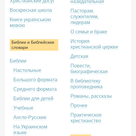
Христианский досуг
назидательная
Воскресная школа
Пасторам,
служителям,
Книги українською
лидерам
мовою
О семье и браке
История
Библии и Библейские
христианской церкви
словари
Детская
Библии
Повести,
Настольные
биографическая
Большого формата
В библиотеку
проповедника
Среднего формата
Романы, рассказы
Библии для детей
Прочее
Учебные
Практическое
Англо-Русские
христианство
На Украинском
языке