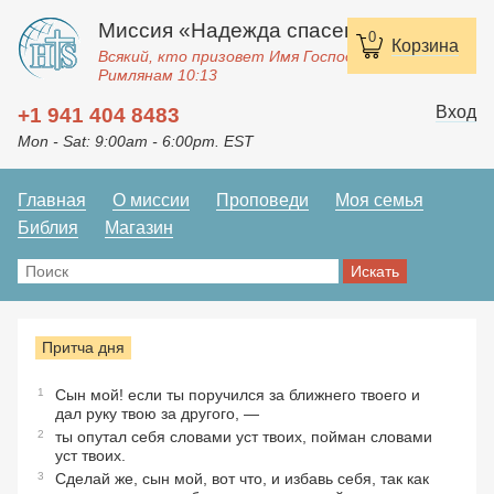
Миссия «Надежда спасения»
0
Корзина
Всякий, кто призовет Имя Господне, спасется.
Римлянам 10:13
Вход
+1 941 404 8483
Mon - Sat: 9:00am - 6:00pm. EST
Главная
О миссии
Проповеди
Моя семья
Библия
Магазин
Притча дня
1
Сын мой! если ты поручился за ближнего твоего и
дал руку твою за другого, —
2
ты опутал себя словами уст твоих, пойман словами
уст твоих.
3
Сделай же, сын мой, вот что, и избавь себя, так как