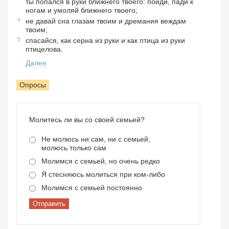
ты попался в руки ближнего твоего: пойди, пади к
ногам и умоляй ближнего твоего;
4
не давай сна глазам твоим и дремания веждам
твоим;
5
спасайся, как серна из руки и как птица из руки
птицелова.
Далее
Опросы
Молитесь ли вы со своей семьей?
Не молюсь ни сам, ни с семьей,
молюсь только сам
Молимся с семьей, но очень редко
Я стесняюсь молиться при ком-либо
Молимся с семьей постоянно
Отправить