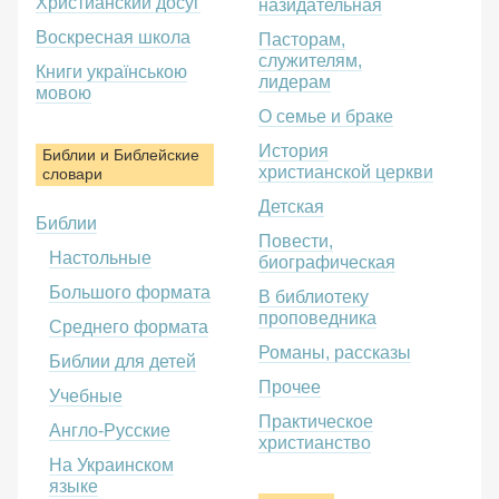
Христианский досуг
назидательная
Воскресная школа
Пасторам,
служителям,
Книги українською
лидерам
мовою
О семье и браке
История
Библии и Библейские
христианской церкви
словари
Детская
Библии
Повести,
Настольные
биографическая
Большого формата
В библиотеку
проповедника
Среднего формата
Романы, рассказы
Библии для детей
Прочее
Учебные
Практическое
Англо-Русские
христианство
На Украинском
языке