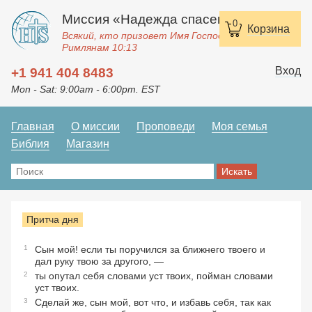
Миссия «Надежда спасения»
0
Корзина
Всякий, кто призовет Имя Господне, спасется.
Римлянам 10:13
Вход
+1 941 404 8483
Mon - Sat: 9:00am - 6:00pm. EST
Главная
О миссии
Проповеди
Моя семья
Библия
Магазин
Притча дня
1
Сын мой! если ты поручился за ближнего твоего и
дал руку твою за другого, —
2
ты опутал себя словами уст твоих, пойман словами
уст твоих.
3
Сделай же, сын мой, вот что, и избавь себя, так как