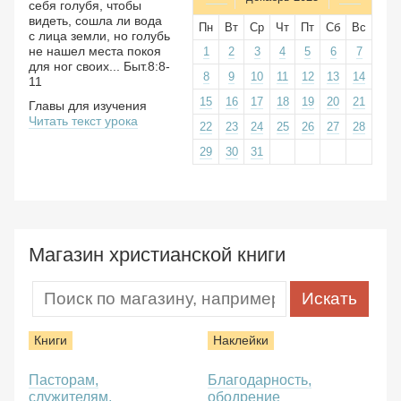
себя голубя, чтобы
видеть, сошла ли вода
Пн
Вт
Ср
Чт
Пт
Сб
Вс
с лица земли, но голубь
не нашел места покоя
1
2
3
4
5
6
7
для ног своих... Быт.8:8-
8
9
10
11
12
13
14
11
15
16
17
18
19
20
21
Главы для изучения
Читать текст урока
22
23
24
25
26
27
28
29
30
31
Магазин христианской книги
Книги
Наклейки
Пасторам,
Благодарность,
служителям,
ободрение