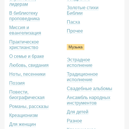
лидерам
Золотые стихи
В библиотеку
Библии
проповедника
Пасха
Миссия и
Прочее
евангелизация
Практическое
Музыка
христианство
О семье и браке
Эстрадное
Любовь, свидания
исполнение
Ноты, песенники
Традиционное
исполнение
Поэзия
Свадебные альбомы
Повести,
биографическая
Ансамбль народных
инструментов
Романы, рассказы
Для детей
Креационизм
Разное
Для женщин