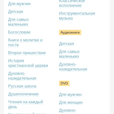
Классическое
Для мужчин
исполнение
Детская
Инструментальная
музыка
Для самых
маленьких
Богословие
Аудиокниги
Книги о молитве и
Детская
посте
Для самых
Второе пришествие
маленьких
История
Духовно-
христианской церкви
назидательная
Духовно-
назидательная
DVD
Русская школа
Душепопечение
Для мужчин
Чтения на каждый
Для женщин
день
Духовно-