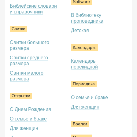
Software
Библейские словари
и справочники
В библиотеку
проповедника
Свитки
Детская
Свитки большого
Календари.
размера
Свитки среднего
Календарь
размера
перекидной
Свитки малого
размера
Периодика
Открытки
О семье и браке
Для женщин
С Днем Рождения
О семье и браке
Брелки
Для женщин