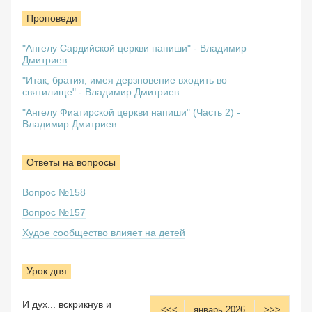
Проповеди
"Ангелу Сардийской церкви напиши" - Владимир
Дмитриев
"Итак, братия, имея дерзновение входить во
святилище" - Владимир Дмитриев
"Ангелу Фиатирской церкви напиши" (Часть 2) -
Владимир Дмитриев
Ответы на вопросы
Вопрос №158
Вопрос №157
Худое сообщество влияет на детей
Урок дня
И дух... вскрикнув и
<<<
январь 2026
>>>