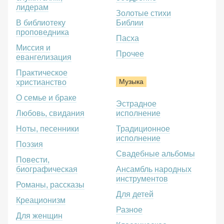
лидерам
Золотые стихи
В библиотеку
Библии
проповедника
Пасха
Миссия и
Прочее
евангелизация
Практическое
Музыка
христианство
О семье и браке
Эстрадное
Любовь, свидания
исполнение
Ноты, песенники
Традиционное
исполнение
Поэзия
Свадебные альбомы
Повести,
биографическая
Ансамбль народных
инструментов
Романы, рассказы
Для детей
Креационизм
Разное
Для женщин