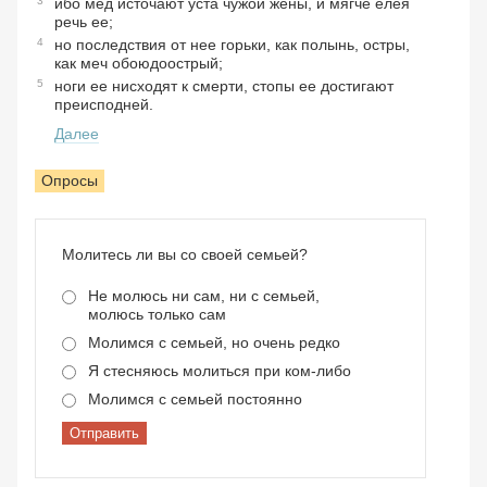
3
ибо мед источают уста чужой жены, и мягче елея
речь ее;
4
но последствия от нее горьки, как полынь, остры,
как меч обоюдоострый;
5
ноги ее нисходят к смерти, стопы ее достигают
преисподней.
Далее
Опросы
Молитесь ли вы со своей семьей?
Не молюсь ни сам, ни с семьей,
молюсь только сам
Молимся с семьей, но очень редко
Я стесняюсь молиться при ком-либо
Молимся с семьей постоянно
Отправить