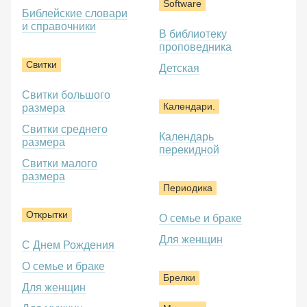
Software
Библейские словари
и справочники
В библиотеку
проповедника
Свитки
Детская
Свитки большого
Календари.
размера
Свитки среднего
Календарь
размера
перекидной
Свитки малого
размера
Периодика
Открытки
О семье и браке
Для женщин
С Днем Рождения
О семье и браке
Брелки
Для женщин