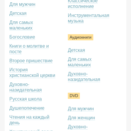
Классическое
Для мужчин
исполнение
Детская
Инструментальная
музыка
Для самых
маленьких
Богословие
Аудиокниги
Книги о молитве и
Детская
посте
Для самых
Второе пришествие
маленьких
История
Духовно-
христианской церкви
назидательная
Духовно-
назидательная
DVD
Русская школа
Душепопечение
Для мужчин
Чтения на каждый
Для женщин
день
Духовно-