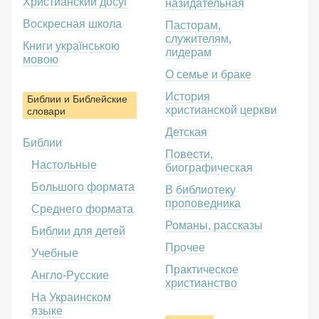
Христианский досуг
назидательная
Воскресная школа
Пасторам,
служителям,
Книги українською
лидерам
мовою
О семье и браке
История
Библии и Библейские
христианской церкви
словари
Детская
Библии
Повести,
Настольные
биографическая
Большого формата
В библиотеку
проповедника
Среднего формата
Романы, рассказы
Библии для детей
Прочее
Учебные
Практическое
Англо-Русские
христианство
На Украинском
языке