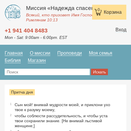
Миссия «Надежда спасения»
0
Корзина
Всякий, кто призовет Имя Господне, спасется.
Римлянам 10:13
Вход
+1 941 404 8483
Mon - Sat: 9:00am - 6:00pm. EST
Главная
О миссии
Проповеди
Моя семья
Библия
Магазин
Притча дня
1
Сын мой! внимай мудрости моей, и приклони ухо
твое к разуму моему,
2
чтобы соблюсти рассудительность, и чтобы уста
твои сохранили знание. [Не внимай льстивой
женщине;]