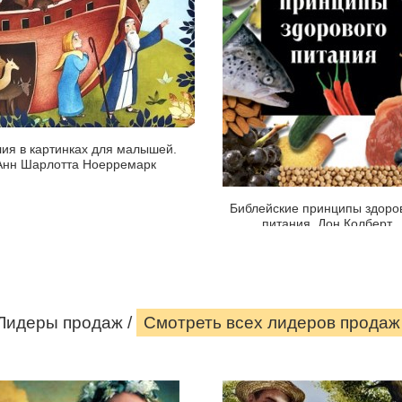
Анн
Колберт
Шарлотта
Ноерремарк
Вы
когда-
нибудь
задумывались
о
ия в картинках для малышей.
том,
Анн Шарлотта Ноерремарк
что
и
Библейские принципы здоро
почему
питания. Дон Колберт
вы
едите?
Страница
Медицина
книги
и
другие
Лидеры продаж /
Смотреть всеx лидеров продаж
Страница
науки
книги
о
человеке
собрали