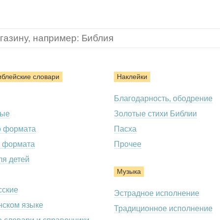
иблейские словари
Наклейки
Благодарность, ободрение
ные
Золотые стихи Библии
о формата
Пасха
 формата
Прочее
ля детей
Музыка
сские
Эстрадное исполнение
нском языке
Традиционное исполнение