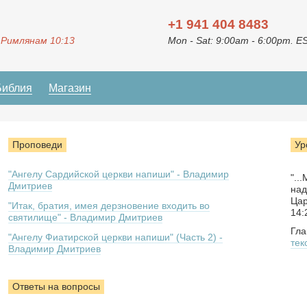
+1 941 404 8483
 Римлянам 10:13
Mon - Sat: 9:00am - 6:00pm. E
Библия
Магазин
Проповеди
Ур
"Ангелу Сардийской церкви напиши" - Владимир
"..
Дмитриев
над
Цар
"Итак, братия, имея дерзновение входить во
14:
святилище" - Владимир Дмитриев
Гла
"Ангелу Фиатирской церкви напиши" (Часть 2) -
тек
Владимир Дмитриев
Ответы на вопросы