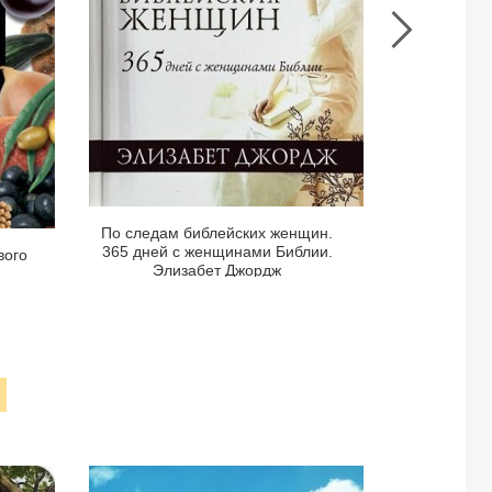
дней
для
с
сестр
женщинами
групп.
Библии.
Юлия
Элизабет
Газиз
Джордж
Все ж
Разрабо
сестрин
По следам библейских женщин.
Г
365 дней с женщинами Библии.
вого
Элизабет Джордж
Просмотреть
Стра
книги
Страница