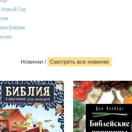
ица
, Новый Год
ытки
тихи Библии
бытия
Новинки /
Смотреть все новинки
Библия
Библейские
в
принципы
картинках
здорового
для
питания.
малышей.
Дон