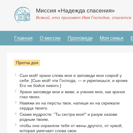
Миссия «Надежда спасения»
Всякий, кто призовет Имя Господне, спасется.
Главная
О миссии
Проповеди
Моя семья
Притча дня
1
Сын мой! храни слова мои и заповеди мои сокрой у
себя. [Сын мой! чти Господа, — и укрепишься, и кроме
Его не бойся никого.]
2
Храни заповеди мои и живи, и учение мое, как зрачок
глаз твоих.
3
Навяжи их на персты твои, напиши их на скрижали
сердца твоего.
4
Скажи мудрости: "Ты сестра моя!" и разум назови
родным твоим,
5
чтобы они охраняли тебя от жены другого, от чужой,
которая умягчает слова свои.