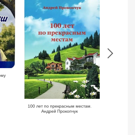
книги
100
Пока
лет
горит
по
свеча.
прекрасным
(Горе
местам.
и
Андрей
радос
Прокопчук
семьи
Керр.
Книга
ому
1).
Лиз
Керт
Хиггс
Пока горит 
100 лет по прекрасным местам.
семьи Керр.
Андрей Прокопчук
П
в
д