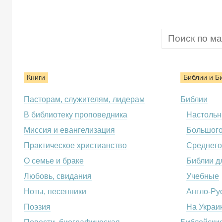
Книги
Библии и Б
Пасторам, служителям, лидерам
Библии
В библиотеку проповедника
Настоль
Миссия и евангелизация
Большог
Практическое христианство
Среднего
О семье и браке
Библии д
Любовь, свидания
Учебные
Ноты, песенники
Англо-Ру
Поэзия
На Украи