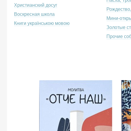
Пасха, Тро
Христианский досуг
Рождество
Воскресная школа
Мини-откр
Книги українською мовою
Золотые с
Прочие со
Молитва
Отче
наш:
Иисус
объясняет,