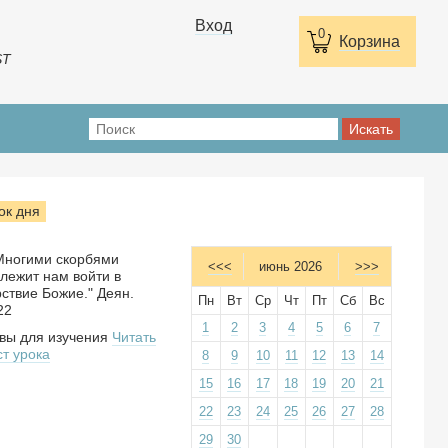
Вход
0
Корзина
ST
ок дня
.Многими скорбями
<<<
июнь 2026
>>>
лежит нам войти в
ствие Божие." Деян.
Пн
Вт
Ср
Чт
Пт
Сб
Вс
22
1
2
3
4
5
6
7
вы для изучения
Читать
ст урока
8
9
10
11
12
13
14
15
16
17
18
19
20
21
22
23
24
25
26
27
28
29
30