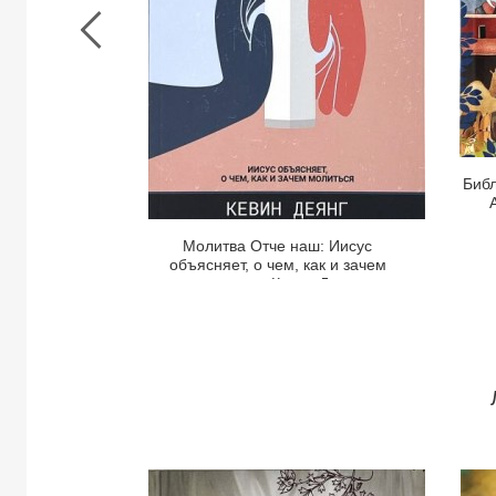
о
чем,
как
и
зачем
молиться.
Кевин
Библ
Деянг
Молитва Отче наш: Иисус
объясняет, о чем, как и зачем
молиться. Кевин Деянг