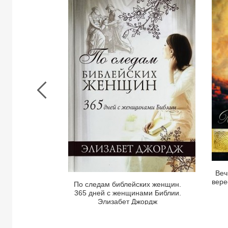
По
Страница
следам
книги
библейских
женщин.
365
дней
с
женщинами
1
Библии.
Элизабет
Джордж
Веч
вере
По следам библейских женщин.
365 дней с женщинами Библии.
Элизабет Джордж
Просмотреть