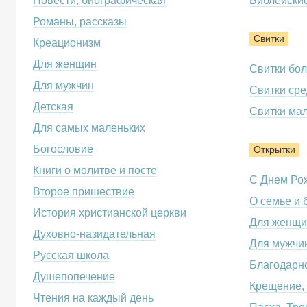
Повести, биографическая
Библейские
Романы, рассказы
Свитки
Креационизм
Для женщин
Свитки бо
Для мужчин
Свитки сре
Детская
Свитки ма
Для самых маленьких
Богословие
Открытки
Книги о молитве и посте
С Днем Ро
Второе пришествие
О семье и 
История христианской церкви
Для женщи
Духовно-назидательная
Для мужчи
Русская школа
Благодарно
Душепопечение
Крещение,
Чтения на каждый день