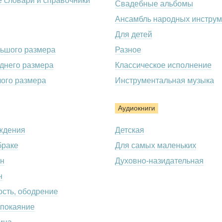
 словари и справочники
Свадебные альбомы
Ансамбль народных инструм
Для детей
льшого размера
Разное
днего размера
Классическое исполнение
лого размера
Инструментальная музыка
Аудиокниги
ждения
Детская
браке
Для самых маленьких
н
Духовно-назидательная
н
сть, ободрение
 покаяние