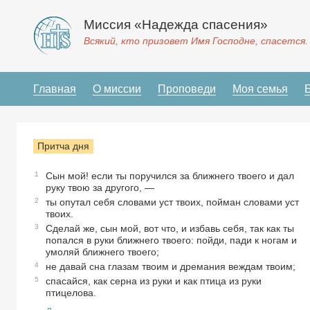
Миссия «Надежда спасения»
Всякий, кто призовет Имя Господне, спасется.
Главная
О миссии
Проповеди
Моя семья
Притча дня
1
Сын мой! если ты поручился за ближнего твоего и дал
руку твою за другого, —
2
ты опутал себя словами уст твоих, пойман словами уст
твоих.
3
Сделай же, сын мой, вот что, и избавь себя, так как ты
попался в руки ближнего твоего: пойди, пади к ногам и
умоляй ближнего твоего;
4
не давай сна глазам твоим и дремания веждам твоим;
5
спасайся, как серна из руки и как птица из руки
птицелова.