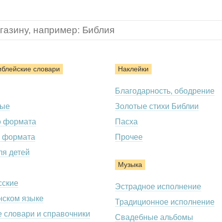
иблейские словари
Наклейки
Благодарность, ободрение
ные
Золотые стихи Библии
о формата
Пасха
 формата
Прочее
ля детей
Музыка
сские
Эстрадное исполнение
нском языке
Традиционное исполнение
 словари и справочники
Свадебные альбомы