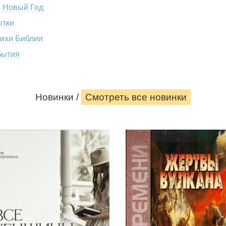
, Новый Год
ытки
тихи Библии
бытия
Новинки /
Смотреть все новинки
Все
Жертвы
женщины
Вулкана.
Библии.
Даниил
Разработанные
Мордовцев
уроки
для
«Жертвы