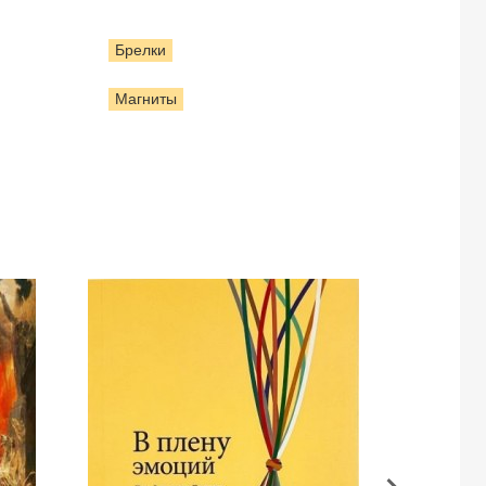
Брелки
Магниты
В
Чего
плену
вы
эмоций.
ожид
Дж.
Искуп
Аласдер
реали
Гроувз,
брака.