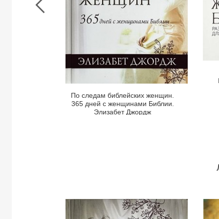
с
женщинами
Библии.
Элизабет
Джордж
По следам библейских женщин.
365 дней с женщинами Библии.
Элизабет Джордж
Просмотреть
Страница
книги