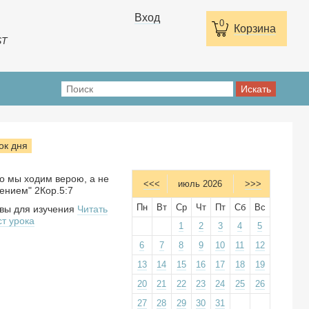
Вход
0
Корзина
ST
ок дня
о мы ходим верою, а не
<<<
июль 2026
>>>
ением" 2Кор.5:7
Пн
Вт
Ср
Чт
Пт
Сб
Вс
вы для изучения
Читать
ст урока
1
2
3
4
5
6
7
8
9
10
11
12
13
14
15
16
17
18
19
20
21
22
23
24
25
26
27
28
29
30
31