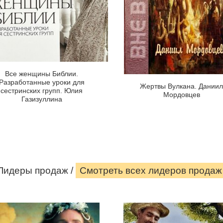
сестринских
Вулкана»
групп.
—
увлекательный
Юлия
исторический
Газизуллина
роман
известного
русского
Все женщины Библии.
Разработанные уроки для
писателя
Жертвы Вулкана. Дании
сестринских групп. Юлия
и
Мордовцев
Газизуллина
историка
Даниила
Страница
Лукича
книги
Мордовцева
(1830–
1905),
Лидеры продаж /
Смотреть всеx лидеров продаж
посвященный
одной
из
Страница
самых
книги
трагических