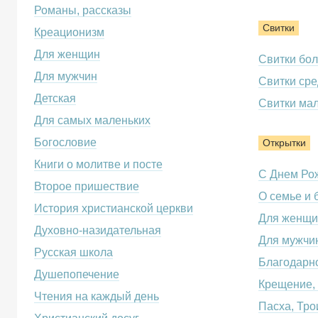
Романы, рассказы
Свитки
Креационизм
Для женщин
Свитки бо
Для мужчин
Свитки сре
Детская
Свитки ма
Для самых маленьких
Богословие
Открытки
Книги о молитве и посте
С Днем Ро
Второе пришествие
О семье и 
История христианской церкви
Для женщи
Духовно-назидательная
Для мужчи
Русская школа
Благодарно
Душепопечение
Крещение,
Чтения на каждый день
Пасха, Тро