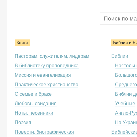
Книги
Библии и Б
Пасторам, служителям, лидерам
Библии
В библиотеку проповедника
Настоль
Миссия и евангелизация
Большог
Практическое христианство
Среднего
О семье и браке
Библии д
Любовь, свидания
Учебные
Ноты, песенники
Англо-Ру
Поэзия
На Украи
Повести, биографическая
Библейские