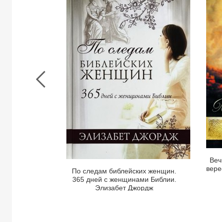
По
следам
библейских
женщин.
365
дней
с
женщинами
1
Библии.
Элизабет
Джордж
Веч
вере
По следам библейских женщин.
365 дней с женщинами Библии.
Элизабет Джордж
Просмотреть