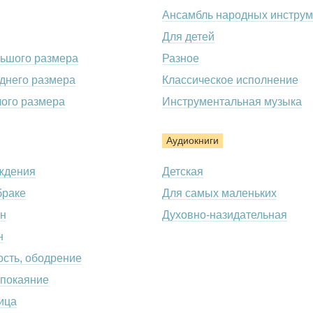
Ансамбль народных инструм
Для детей
льшого размера
Разное
днего размера
Классическое исполнение
лого размера
Инструментальная музыка
Аудиокниги
ждения
Детская
браке
Для самых маленьких
н
Духовно-назидательная
н
сть, ободрение
 покаяние
ица