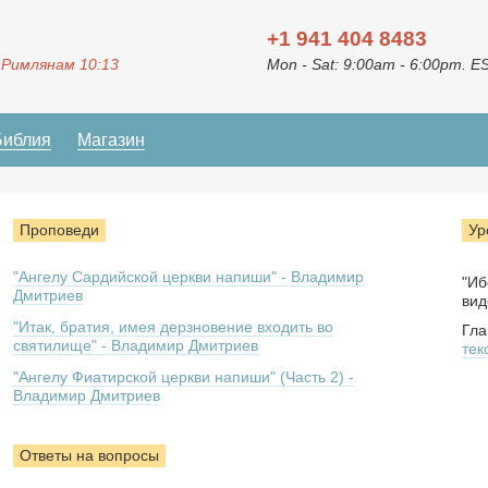
+1 941 404 8483
 Римлянам 10:13
Mon - Sat: 9:00am - 6:00pm. E
Библия
Магазин
Проповеди
Ур
"Ангелу Сардийской церкви напиши" - Владимир
"Иб
Дмитриев
вид
"Итак, братия, имея дерзновение входить во
Гла
святилище" - Владимир Дмитриев
тек
"Ангелу Фиатирской церкви напиши" (Часть 2) -
Владимир Дмитриев
Ответы на вопросы