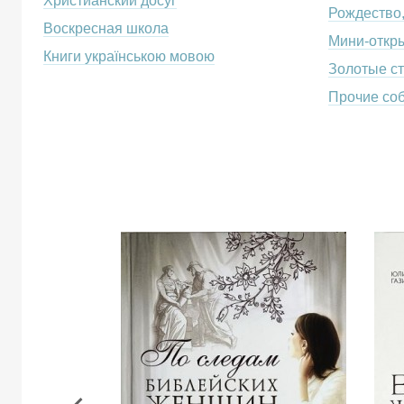
Христианский досуг
Рождество
Воскресная школа
Мини-откр
Книги українською мовою
Золотые с
Прочие со
По
следам
библейских
женщин.
365
дней