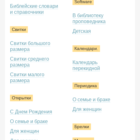
Software
Библейские словари
и справочники
В библиотеку
проповедника
Свитки
Детская
Свитки большого
Календари.
размера
Свитки среднего
Календарь
размера
перекидной
Свитки малого
размера
Периодика
Открытки
О семье и браке
Для женщин
С Днем Рождения
О семье и браке
Брелки
Для женщин