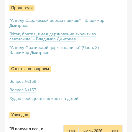
Проповеди
"Ангелу Сардийской церкви напиши" - Владимир
Дмитриев
"Итак, братия, имея дерзновение входить во
святилище" - Владимир Дмитриев
"Ангелу Фиатирской церкви напиши" (Часть 2) -
Владимир Дмитриев
Ответы на вопросы
Вопрос №158
Вопрос №157
Худое сообщество влияет на детей
Урок дня
"Я получил все, и
<<<
июль 2026
>>>