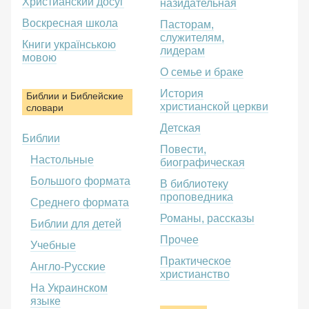
Христианский досуг
назидательная
Воскресная школа
Пасторам,
служителям,
Книги українською
лидерам
мовою
О семье и браке
История
Библии и Библейские
христианской церкви
словари
Детская
Библии
Повести,
Настольные
биографическая
Большого формата
В библиотеку
проповедника
Среднего формата
Романы, рассказы
Библии для детей
Прочее
Учебные
Практическое
Англо-Русские
христианство
На Украинском
языке