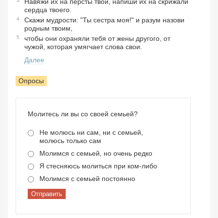
3
Навяжи их на персты твои, напиши их на скрижали
сердца твоего.
4
Скажи мудрости: "Ты сестра моя!" и разум назови
родным твоим,
5
чтобы они охраняли тебя от жены другого, от
чужой, которая умягчает слова свои.
Далее
Опросы
Молитесь ли вы со своей семьей?
Не молюсь ни сам, ни с семьей,
молюсь только сам
Молимся с семьей, но очень редко
Я стесняюсь молиться при ком-либо
Молимся с семьей постоянно
Отправить