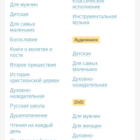
Классическое
Для мужчин
исполнение
Детская
Инструментальная
музыка
Для самых
маленьких
Богословие
Аудиокниги
Книги о молитве и
Детская
посте
Для самых
Второе пришествие
маленьких
История
Духовно-
христианской церкви
назидательная
Духовно-
назидательная
DVD
Русская школа
Душепопечение
Для мужчин
Чтения на каждый
Для женщин
день
Духовно-