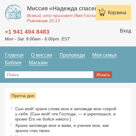
Миссия «Надежда спасения»
0
Корзина
Всякий, кто призовет Имя Господне, спасется.
Римлянам 10:13
Вход
+1 941 404 8483
Mon - Sat: 9:00am - 6:00pm. EST
Главная
О миссии
Проповеди
Моя семья
Библия
Магазин
Притча дня
1
Сын мой! храни слова мои и заповеди мои сокрой
у себя. [Сын мой! чти Господа, — и укрепишься, и
кроме Его не бойся никого.]
2
Храни заповеди мои и живи, и учение мое, как
зрачок глаз твоих.