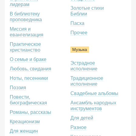
лидерам
Золотые стихи
В библиотеку
Библии
проповедника
Пасха
Миссия и
Прочее
евангелизация
Практическое
Музыка
христианство
О семье и браке
Эстрадное
Любовь, свидания
исполнение
Ноты, песенники
Традиционное
исполнение
Поэзия
Свадебные альбомы
Повести,
биографическая
Ансамбль народных
инструментов
Романы, рассказы
Для детей
Креационизм
Разное
Для женщин