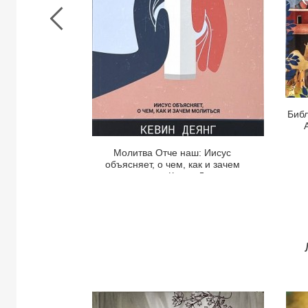
о
чем,
как
и
зачем
молиться.
Кевин
Библ
Деянг
Молитва Отче наш: Иисус
объясняет, о чем, как и зачем
молиться. Кевин Деянг