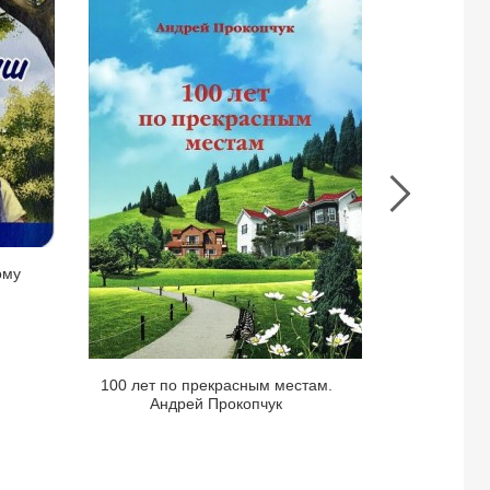
книги
100
Пока
лет
горит
по
свеча.
прекрасным
(Горе
местам.
и
Андрей
радос
Прокопчук
семьи
Керр.
Книга
ому
1).
Лиз
Керт
Хиггс
Пока горит 
100 лет по прекрасным местам.
семьи Керр.
Андрей Прокопчук
П
в
д