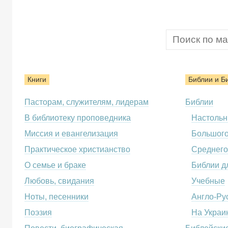
Книги
Библии и Б
Пасторам, служителям, лидерам
Библии
В библиотеку проповедника
Настоль
Миссия и евангелизация
Большог
Практическое христианство
Среднего
О семье и браке
Библии д
Любовь, свидания
Учебные
Ноты, песенники
Англо-Ру
Поэзия
На Украи