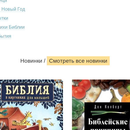
ица
, Новый Год
ытки
тихи Библии
бытия
Новинки /
Смотреть все новинки
Библия
Библейские
в
принципы
картинках
здорового
для
питания.
малышей.
Дон