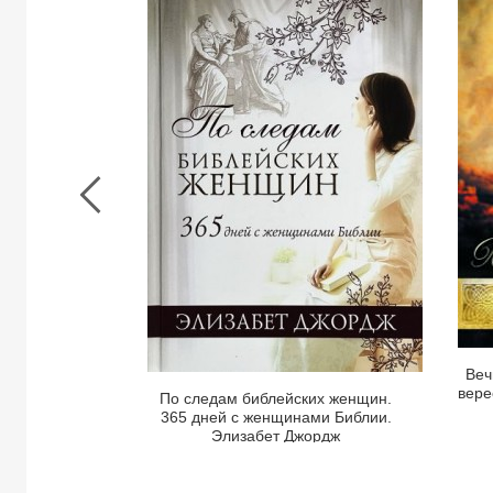
По
Страница
следам
книги
библейских
женщин.
365
дней
с
женщинами
1
Библии.
Элизабет
Джордж
Веч
вере
По следам библейских женщин.
365 дней с женщинами Библии.
Элизабет Джордж
Просмотреть