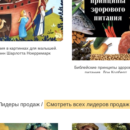
Анн
Колберт
Шарлотта
Ноерремарк
Вы
когда-
нибудь
задумывались
о
ия в картинках для малышей.
том,
Анн Шарлотта Ноерремарк
что
и
Библейские принципы здоро
почему
питания. Дон Колберт
вы
едите?
Страница
Медицина
книги
и
другие
Лидеры продаж /
Смотреть всеx лидеров продаж
Страница
науки
книги
о
человеке
собрали