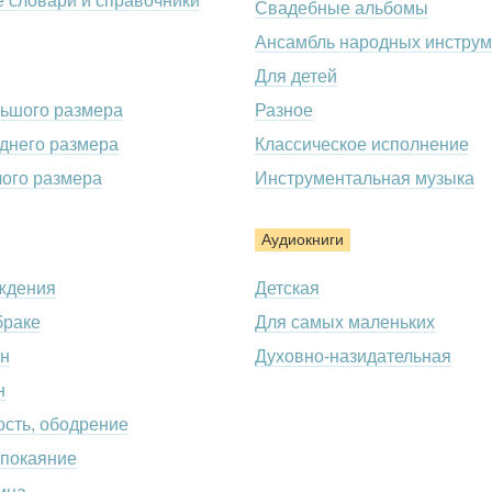
 словари и справочники
Свадебные альбомы
Ансамбль народных инструм
Для детей
льшого размера
Разное
днего размера
Классическое исполнение
лого размера
Инструментальная музыка
Аудиокниги
ждения
Детская
браке
Для самых маленьких
н
Духовно-назидательная
н
сть, ободрение
 покаяние