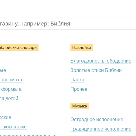
иблейские словари
Наклейки
Благодарность, ободрение
ные
Золотые стихи Библии
о формата
Пасха
 формата
Прочее
ля детей
Музыка
сские
Эстрадное исполнение
нском языке
Традиционное исполнение