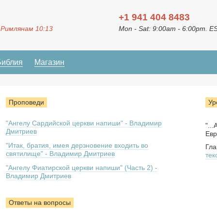
+1 941 404 8483
 Римлянам 10:13
Mon - Sat: 9:00am - 6:00pm. E
Библия
Магазин
Проповеди
Ур
"Ангелу Сардийской церкви напиши" - Владимир
"..
Дмитриев
Евр
"Итак, братия, имея дерзновение входить во
Гла
святилище" - Владимир Дмитриев
тек
"Ангелу Фиатирской церкви напиши" (Часть 2) -
Владимир Дмитриев
Ответы на вопросы