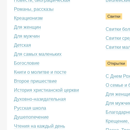
Повести, биографическая
Библейские
Романы, рассказы
Свитки
Креационизм
Для женщин
Свитки бо
Для мужчин
Свитки сре
Детская
Свитки ма
Для самых маленьких
Богословие
Открытки
Книги о молитве и посте
С Днем Ро
Второе пришествие
О семье и 
История христианской церкви
Для женщи
Духовно-назидательная
Для мужчи
Русская школа
Благодарно
Душепопечение
Крещение,
Чтения на каждый день