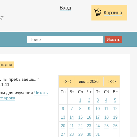
Вход
0
Корзина
ST
ок дня
.А Ты пребываешь..."
<<<
июль 2026
>>>
.1:11
Пн
Вт
Ср
Чт
Пт
Сб
Вс
вы для изучения
Читать
ст урока
1
2
3
4
5
6
7
8
9
10
11
12
13
14
15
16
17
18
19
20
21
22
23
24
25
26
27
28
29
30
31