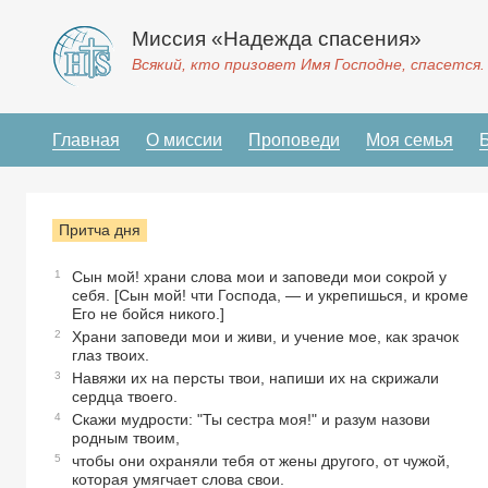
Миссия «Надежда спасения»
Всякий, кто призовет Имя Господне, спасется.
Главная
О миссии
Проповеди
Моя семья
Притча дня
1
Сын мой! храни слова мои и заповеди мои сокрой у
себя. [Сын мой! чти Господа, — и укрепишься, и кроме
Его не бойся никого.]
2
Храни заповеди мои и живи, и учение мое, как зрачок
глаз твоих.
3
Навяжи их на персты твои, напиши их на скрижали
сердца твоего.
4
Скажи мудрости: "Ты сестра моя!" и разум назови
родным твоим,
5
чтобы они охраняли тебя от жены другого, от чужой,
которая умягчает слова свои.