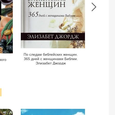
дней
для
с
сестр
женщинами
групп.
Библии.
Юлия
Элизабет
Газиз
Джордж
Все ж
Разрабо
сестрин
По следам библейских женщин.
Г
365 дней с женщинами Библии.
вого
Элизабет Джордж
Просмотреть
Стра
книги
Страница