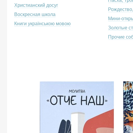
Пасха, Тро
Христианский досуг
Рождество
Воскресная школа
Мини-откр
Книги українською мовою
Золотые с
Прочие со
Молитва
Отче
наш:
Иисус
объясняет,