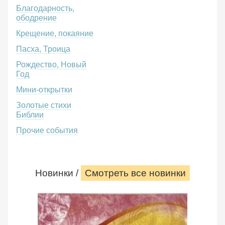
Благодарность,
ободрение
Крещение, покаяние
Пасха, Троица
Рождество, Новый
Год
Мини-открытки
Золотые стихи
Библии
Прочие события
Новинки /
Смотреть все новинки
Красива