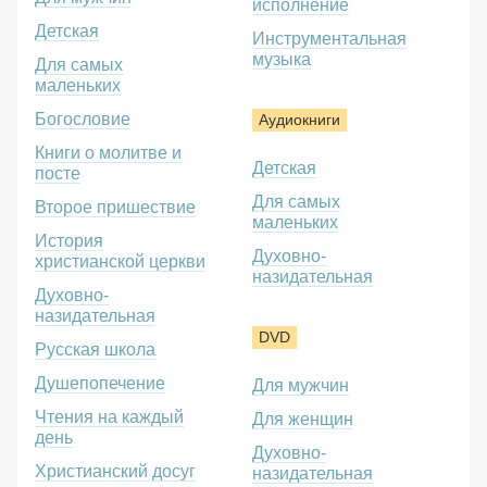
исполнение
Детская
Инструментальная
музыка
Для самых
маленьких
Богословие
Аудиокниги
Книги о молитве и
Детская
посте
Для самых
Второе пришествие
маленьких
История
Духовно-
христианской церкви
назидательная
Духовно-
назидательная
DVD
Русская школа
Душепопечение
Для мужчин
Чтения на каждый
Для женщин
день
Духовно-
Христианский досуг
назидательная