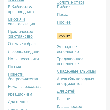
Золотые стихи
В библиотеку
Библии
проповедника
Пасха
Миссия и
Прочее
евангелизация
Практическое
Музыка
христианство
О семье и браке
Эстрадное
Любовь, свидания
исполнение
Ноты, песенники
Традиционное
исполнение
Поэзия
Свадебные альбомы
Повести,
биографическая
Ансамбль народных
инструментов
Романы, рассказы
Для детей
Креационизм
Разное
Для женщин
Классическое
Для мужчин