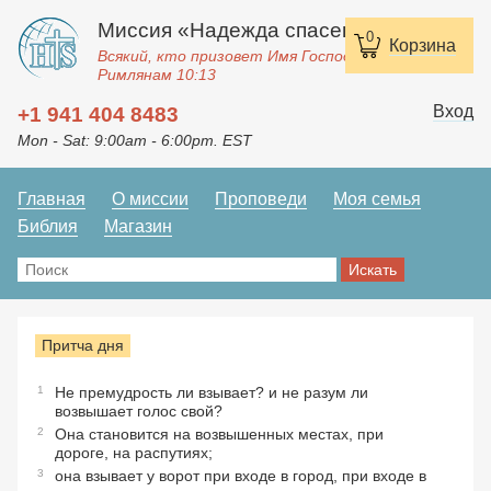
Миссия «Надежда спасения»
0
Корзина
Всякий, кто призовет Имя Господне, спасется.
Римлянам 10:13
Вход
+1 941 404 8483
Mon - Sat: 9:00am - 6:00pm. EST
Главная
О миссии
Проповеди
Моя семья
Библия
Магазин
Притча дня
1
Не премудрость ли взывает? и не разум ли
возвышает голос свой?
2
Она становится на возвышенных местах, при
дороге, на распутиях;
3
она взывает у ворот при входе в город, при входе в