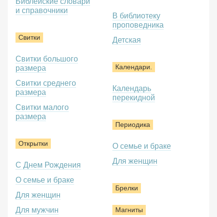
Библейские словари
и справочники
В библиотеку
проповедника
Свитки
Детская
Свитки большого
Календари.
размера
Свитки среднего
Календарь
размера
перекидной
Свитки малого
размера
Периодика
Открытки
О семье и браке
Для женщин
С Днем Рождения
О семье и браке
Брелки
Для женщин
Для мужчин
Магниты