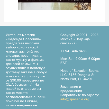
Просмотреть
По следам библейских женщин. 365 дней с
Ве
женщинами Библии. Элизабет Джордж
Интернет-магазин
Copyright © 2001—2026
«Надежда Спасения»
Миссия «Надежда
предлагает широкий
спасения»
выбор христианской
+1 941 404 8483
литературы: Библии,
словари, песенники, а
Страница
Mon-Sat: 9:00am-6:00pm.
также музыку и фильмы
книги
EST
для всей семьи. Мы
осуществляем почтовую
Hope of Salvation Books,
доставку заказов в любую
LLC. 3186 Dongola St.
точку мира (при покупке
North Port, FL 34291
от $90.00 пересылка по
США бесплатна). На
Замечания и
нашей платформе вы
предложения
также можете
направляйте по адресу:
воспользоваться онлайн-
info@spasenie.org
поиском по Библии,
читать ежедневные