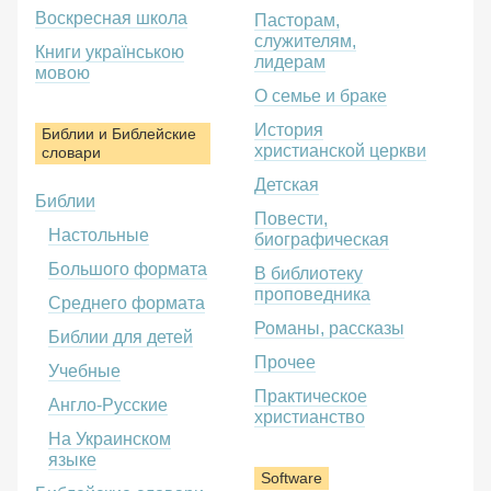
Воскресная школа
Пасторам,
служителям,
Книги українською
лидерам
мовою
О семье и браке
История
Библии и Библейские
христианской церкви
словари
Детская
Библии
Повести,
Настольные
биографическая
Большого формата
В библиотеку
проповедника
Среднего формата
Романы, рассказы
Библии для детей
Прочее
Учебные
Практическое
Англо-Русские
христианство
На Украинском
языке
Software