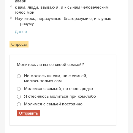
двери:
4
к вам, люди, взываю я, и к сынам человеческим
голос мой!
5
Научитесь, неразумные, благоразумию, и глупые
— разуму.
Далее
Опросы
Молитесь ли вы со своей семьей?
Не молюсь ни сам, ни с семьей,
молюсь только сам
Молимся с семьей, но очень редко
Я стесняюсь молиться при ком-либо
Молимся с семьей постоянно
Отправить