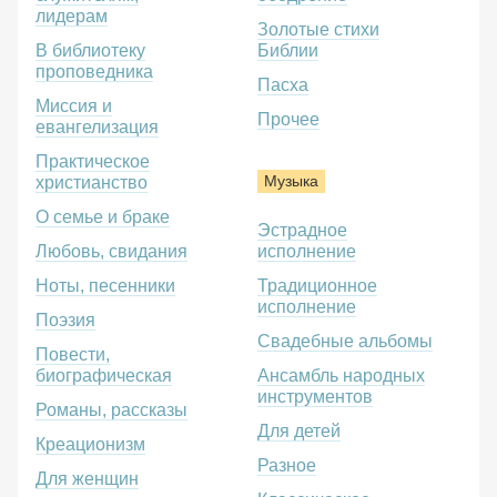
лидерам
Золотые стихи
В библиотеку
Библии
проповедника
Пасха
Миссия и
Прочее
евангелизация
Практическое
Музыка
христианство
О семье и браке
Эстрадное
Любовь, свидания
исполнение
Ноты, песенники
Традиционное
исполнение
Поэзия
Свадебные альбомы
Повести,
биографическая
Ансамбль народных
инструментов
Романы, рассказы
Для детей
Креационизм
Разное
Для женщин