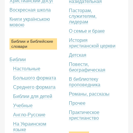
Христианский досуг
назидательная
Воскресная школа
Пасторам,
служителям,
Книги українською
лидерам
мовою
О семье и браке
История
Библии и Библейские
христианской церкви
словари
Детская
Библии
Повести,
Настольные
биографическая
Большого формата
В библиотеку
проповедника
Среднего формата
Романы, рассказы
Библии для детей
Прочее
Учебные
Практическое
Англо-Русские
христианство
На Украинском
языке