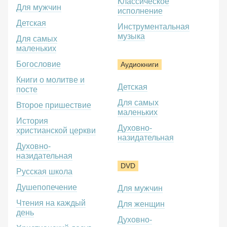
Классическое
Для мужчин
исполнение
Детская
Инструментальная
музыка
Для самых
маленьких
Богословие
Аудиокниги
Книги о молитве и
Детская
посте
Для самых
Второе пришествие
маленьких
История
Духовно-
христианской церкви
назидательная
Духовно-
назидательная
DVD
Русская школа
Душепопечение
Для мужчин
Чтения на каждый
Для женщин
день
Духовно-