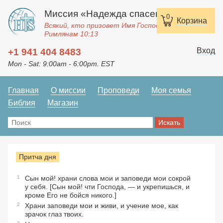
Миссия «Надежда спасения»
0
Корзина
Всякий, кто призовет Имя Господне, спасется.
Римлянам 10:13
Вход
+1 941 404 8483
Mon - Sat: 9:00am - 6:00pm. EST
Главная
О миссии
Проповеди
Моя семья
Библия
Магазин
Притча дня
1
Сын мой! храни слова мои и заповеди мои сокрой
у себя. [Сын мой! чти Господа, — и укрепишься, и
кроме Его не бойся никого.]
2
Храни заповеди мои и живи, и учение мое, как
зрачок глаз твоих.