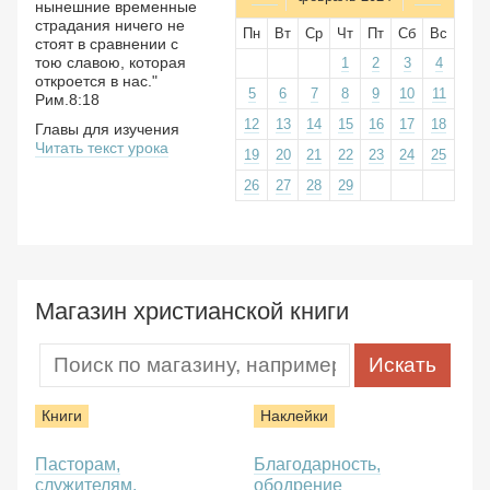
нынешние временные
страдания ничего не
Пн
Вт
Ср
Чт
Пт
Сб
Вс
стоят в сравнении с
тою славою, которая
1
2
3
4
откроется в нас."
5
6
7
8
9
10
11
Рим.8:18
12
13
14
15
16
17
18
Главы для изучения
Читать текст урока
19
20
21
22
23
24
25
26
27
28
29
Магазин христианской книги
Книги
Наклейки
Пасторам,
Благодарность,
служителям,
ободрение