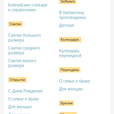
Software
Библейские словари
и справочники
В библиотеку
проповедника
Свитки
Детская
Свитки большого
Календари.
размера
Свитки среднего
Календарь
размера
перекидной
Свитки малого
размера
Периодика
Открытки
О семье и браке
Для женщин
С Днем Рождения
О семье и браке
Брелки
Для женщин