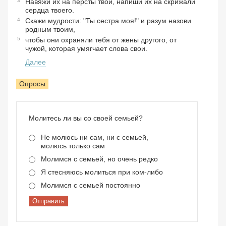
3
Навяжи их на персты твои, напиши их на скрижали
сердца твоего.
4
Скажи мудрости: "Ты сестра моя!" и разум назови
родным твоим,
5
чтобы они охраняли тебя от жены другого, от
чужой, которая умягчает слова свои.
Далее
Опросы
Молитесь ли вы со своей семьей?
Не молюсь ни сам, ни с семьей,
молюсь только сам
Молимся с семьей, но очень редко
Я стесняюсь молиться при ком-либо
Молимся с семьей постоянно
Отправить