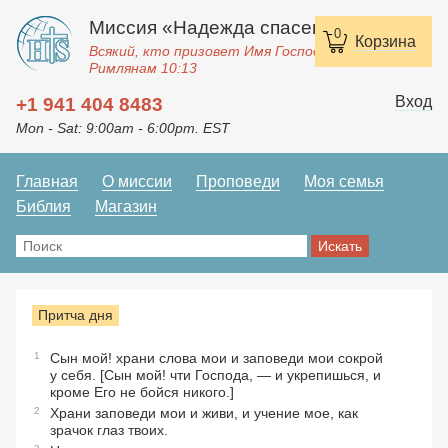
Миссия «Надежда спасения»
0
Корзина
Всякий, кто призовет Имя Господне, спасется.
Римлянам 10:13
Вход
+1 941 404 8483
Mon - Sat: 9:00am - 6:00pm. EST
Главная
О миссии
Проповеди
Моя семья
Библия
Магазин
Притча дня
1
Сын мой! храни слова мои и заповеди мои сокрой
у себя. [Сын мой! чти Господа, — и укрепишься, и
кроме Его не бойся никого.]
2
Храни заповеди мои и живи, и учение мое, как
зрачок глаз твоих.