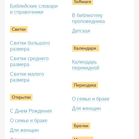
Software
Библейские словари
и справочники
В библиотеку
проповедника
Свитки
Детская
Свитки большого
Календари.
размера
Свитки среднего
Календарь
размера
перекидной
Свитки малого
размера
Периодика
Открытки
О семье и браке
Для женщин
С Днем Рождения
О семье и браке
Брелки
Для женщин