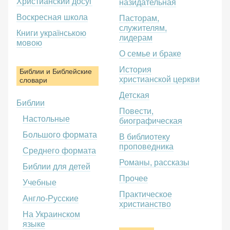
Христианский досуг
назидательная
Воскресная школа
Пасторам,
служителям,
Книги українською
лидерам
мовою
О семье и браке
История
Библии и Библейские
христианской церкви
словари
Детская
Библии
Повести,
Настольные
биографическая
Большого формата
В библиотеку
проповедника
Среднего формата
Романы, рассказы
Библии для детей
Прочее
Учебные
Практическое
Англо-Русские
христианство
На Украинском
языке