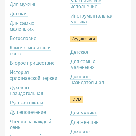
Классическое
Для мужчин
исполнение
Детская
Инструментальная
музыка
Для самых
маленьких
Богословие
Аудиокниги
Книги о молитве и
Детская
посте
Для самых
Второе пришествие
маленьких
История
Духовно-
христианской церкви
назидательная
Духовно-
назидательная
DVD
Русская школа
Душепопечение
Для мужчин
Чтения на каждый
Для женщин
день
Духовно-