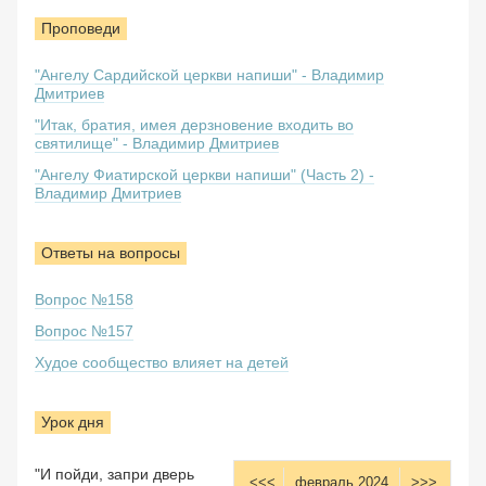
Проповеди
"Ангелу Сардийской церкви напиши" - Владимир
Дмитриев
"Итак, братия, имея дерзновение входить во
святилище" - Владимир Дмитриев
"Ангелу Фиатирской церкви напиши" (Часть 2) -
Владимир Дмитриев
Ответы на вопросы
Вопрос №158
Вопрос №157
Худое сообщество влияет на детей
Урок дня
"И пойди, запри дверь
<<<
февраль 2024
>>>