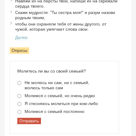
3
Навяжи их на персты твои, напиши их на скрижали
сердца твоего.
4
Скажи мудрости: "Ты сестра моя!" и разум назови
родным твоим,
5
чтобы они охраняли тебя от жены другого, от
чужой, которая умягчает слова свои.
Далее
Опросы
Молитесь ли вы со своей семьей?
Не молюсь ни сам, ни с семьей,
молюсь только сам
Молимся с семьей, но очень редко
Я стесняюсь молиться при ком-либо
Молимся с семьей постоянно
Отправить