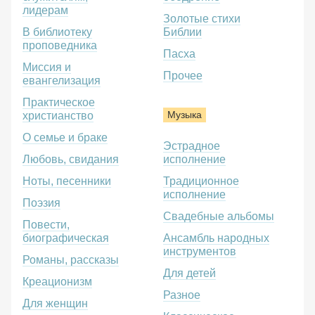
лидерам
Золотые стихи
В библиотеку
Библии
проповедника
Пасха
Миссия и
Прочее
евангелизация
Практическое
Музыка
христианство
О семье и браке
Эстрадное
Любовь, свидания
исполнение
Ноты, песенники
Традиционное
исполнение
Поэзия
Свадебные альбомы
Повести,
биографическая
Ансамбль народных
инструментов
Романы, рассказы
Для детей
Креационизм
Разное
Для женщин