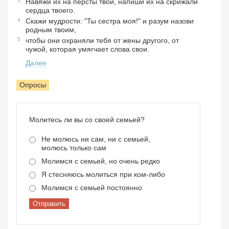
3
Навяжи их на персты твои, напиши их на скрижали
сердца твоего.
4
Скажи мудрости: "Ты сестра моя!" и разум назови
родным твоим,
5
чтобы они охраняли тебя от жены другого, от
чужой, которая умягчает слова свои.
Далее
Опросы
Молитесь ли вы со своей семьей?
Не молюсь ни сам, ни с семьей,
молюсь только сам
Молимся с семьей, но очень редко
Я стесняюсь молиться при ком-либо
Молимся с семьей постоянно
Отправить