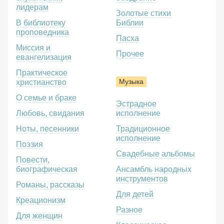
лидерам
Золотые стихи
В библиотеку
Библии
проповедника
Пасха
Миссия и
Прочее
евангелизация
Практическое
Музыка
христианство
О семье и браке
Эстрадное
Любовь, свидания
исполнение
Ноты, песенники
Традиционное
исполнение
Поэзия
Свадебные альбомы
Повести,
биографическая
Ансамбль народных
инструментов
Романы, рассказы
Для детей
Креационизм
Разное
Для женщин