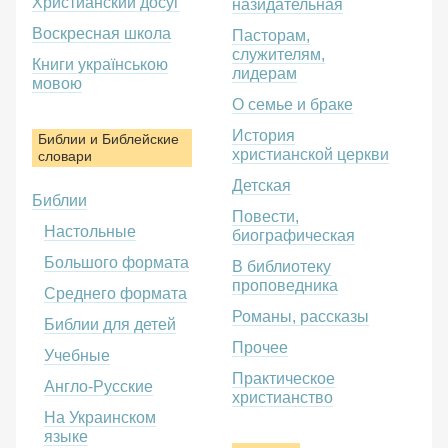
Христианский досуг
назидательная
Воскресная школа
Пасторам,
служителям,
Книги українською
лидерам
мовою
О семье и браке
История
Библии и Библейские
христианской церкви
словари
Детская
Библии
Повести,
Настольные
биографическая
Большого формата
В библиотеку
проповедника
Среднего формата
Романы, рассказы
Библии для детей
Прочее
Учебные
Практическое
Англо-Русские
христианство
На Украинском
языке