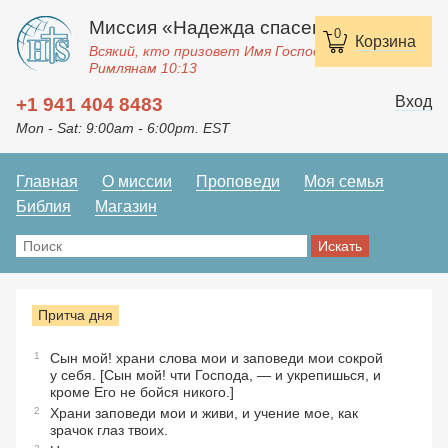
Миссия «Надежда спасения»
0
Корзина
Всякий, кто призовет Имя Господне, спасется.
Римлянам 10:13
Вход
+1 941 404 8483
Mon - Sat: 9:00am - 6:00pm. EST
Главная
О миссии
Проповеди
Моя семья
Библия
Магазин
Притча дня
1
Сын мой! храни слова мои и заповеди мои сокрой
у себя. [Сын мой! чти Господа, — и укрепишься, и
кроме Его не бойся никого.]
2
Храни заповеди мои и живи, и учение мое, как
зрачок глаз твоих.