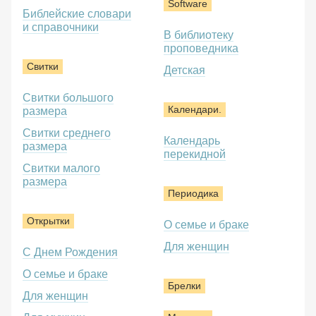
Software
Библейские словари
и справочники
В библиотеку
проповедника
Свитки
Детская
Свитки большого
Календари.
размера
Свитки среднего
Календарь
размера
перекидной
Свитки малого
размера
Периодика
Открытки
О семье и браке
Для женщин
С Днем Рождения
О семье и браке
Брелки
Для женщин