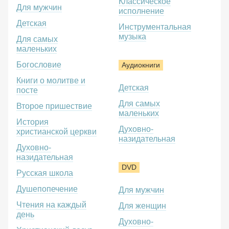
Классическое
Для мужчин
исполнение
Детская
Инструментальная
музыка
Для самых
маленьких
Богословие
Аудиокниги
Книги о молитве и
Детская
посте
Для самых
Второе пришествие
маленьких
История
Духовно-
христианской церкви
назидательная
Духовно-
назидательная
DVD
Русская школа
Душепопечение
Для мужчин
Чтения на каждый
Для женщин
день
Духовно-