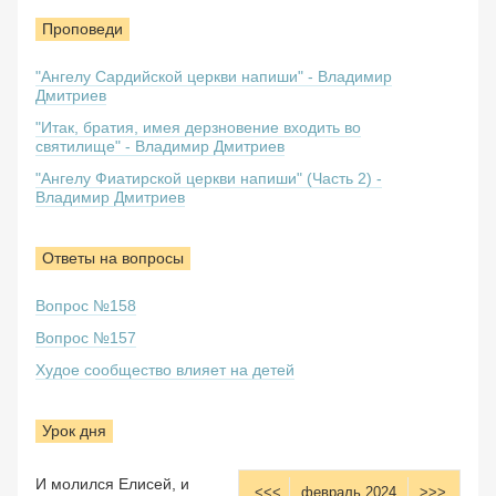
Проповеди
"Ангелу Сардийской церкви напиши" - Владимир
Дмитриев
"Итак, братия, имея дерзновение входить во
святилище" - Владимир Дмитриев
"Ангелу Фиатирской церкви напиши" (Часть 2) -
Владимир Дмитриев
Ответы на вопросы
Вопрос №158
Вопрос №157
Худое сообщество влияет на детей
Урок дня
И молился Елисей, и
<<<
февраль 2024
>>>