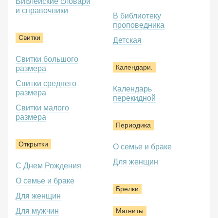
Библейские словари
и справочники
В библиотеку
проповедника
Свитки
Детская
Свитки большого
Календари.
размера
Свитки среднего
Календарь
размера
перекидной
Свитки малого
размера
Периодика
Открытки
О семье и браке
Для женщин
С Днем Рождения
О семье и браке
Брелки
Для женщин
Для мужчин
Магниты