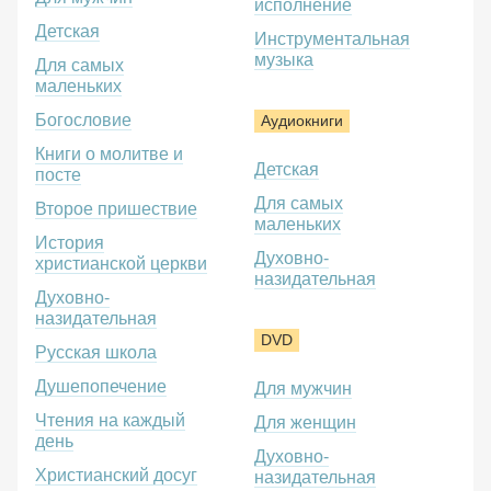
исполнение
Детская
Инструментальная
музыка
Для самых
маленьких
Богословие
Аудиокниги
Книги о молитве и
Детская
посте
Для самых
Второе пришествие
маленьких
История
Духовно-
христианской церкви
назидательная
Духовно-
назидательная
DVD
Русская школа
Душепопечение
Для мужчин
Чтения на каждый
Для женщин
день
Духовно-
Христианский досуг
назидательная