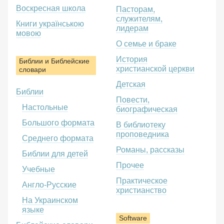
Воскресная школа
Пасторам,
служителям,
Книги українською
лидерам
мовою
О семье и браке
История
Библии и Библейские
христианской церкви
словари
Детская
Библии
Повести,
Настольные
биографическая
Большого формата
В библиотеку
проповедника
Среднего формата
Романы, рассказы
Библии для детей
Прочее
Учебные
Практическое
Англо-Русские
христианство
На Украинском
языке
Software