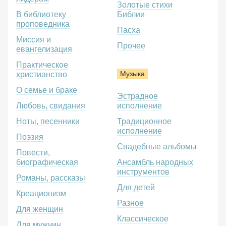
Золотые стихи
В библиотеку
Библии
проповедника
Пасха
Миссия и
Прочее
евангелизация
Практическое
Музыка
христианство
О семье и браке
Эстрадное
Любовь, свидания
исполнение
Ноты, песенники
Традиционное
исполнение
Поэзия
Свадебные альбомы
Повести,
биографическая
Ансамбль народных
инструментов
Романы, рассказы
Для детей
Креационизм
Разное
Для женщин
Классическое
Для мужчин