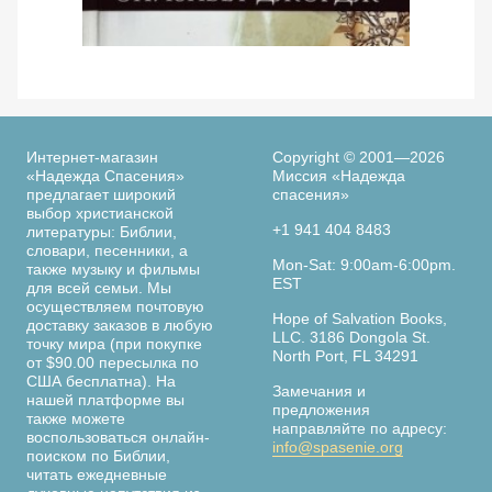
Просмотреть
По следам библейских женщин. 365 дней с
Ве
женщинами Библии. Элизабет Джордж
Интернет-магазин
Copyright © 2001—2026
«Надежда Спасения»
Миссия «Надежда
предлагает широкий
спасения»
выбор христианской
+1 941 404 8483
литературы: Библии,
словари, песенники, а
Страница
Mon-Sat: 9:00am-6:00pm.
также музыку и фильмы
книги
EST
для всей семьи. Мы
осуществляем почтовую
Hope of Salvation Books,
доставку заказов в любую
LLC. 3186 Dongola St.
точку мира (при покупке
North Port, FL 34291
от $90.00 пересылка по
США бесплатна). На
Замечания и
нашей платформе вы
предложения
также можете
направляйте по адресу:
воспользоваться онлайн-
info@spasenie.org
поиском по Библии,
читать ежедневные