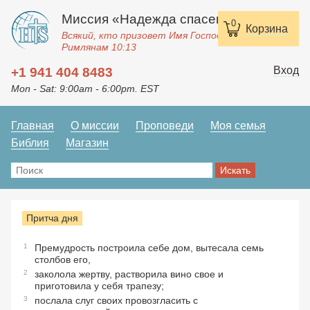
Миссия «Надежда спасения»
0
Корзина
Всякий, кто призовет Имя Господне, спасется.
Римлянам 10:13
Вход
+1 941 404 8483
Mon - Sat: 9:00am - 6:00pm. EST
Главная
О миссии
Проповеди
Моя семья
Библия
Магазин
Притча дня
1
Премудрость построила себе дом, вытесала семь
столбов его,
2
заколола жертву, растворила вино свое и
приготовила у себя трапезу;
3
послала слуг своих провозгласить с