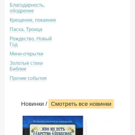
Благодарность,
ободрение
Крещение, покаяние
Пасха, Троица
Рождество, Новый
Год
Мини-открытки
Золотые стихи
Библии
Прочие события
Новинки /
Смотреть все новинки
Ибо