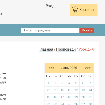
Вход
0
Корзина
ST
Главная
/
Проповеди
/ Урок дня
<<<
июнь 2026
>>>
, не
Пн
Вт
Ср
Чт
Пт
Сб
Вс
и во
удут
1
2
3
4
5
6
7
8
9
10
11
12
13
14
лном
15
16
17
18
19
20
21
были
22
23
24
25
26
27
28