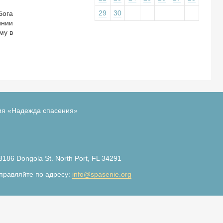
29
30
Бога
инии
му в
ия «Надежда спасения»
3186 Dongola St. North Port, FL 34291
правляйте по адресу:
info@spasenie.org