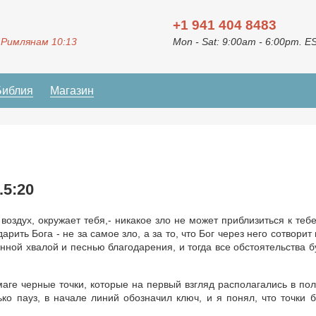
+1 941 404 8483
 Римлянам 10:13
Mon - Sat: 9:00am - 6:00pm. E
Библия
Магазин
.5:20
воздух, окружает тебя,- никакое зло не может приблизиться к тебе
рить Бога - не за самое зло, а за то, что Бог через него сотворит 
нной хвалой и песнью благодарения, и тогда все обстоятельства б
маге черные точки, которые на первый взгляд располагались в по
ько пауз, в начале линий обозначил ключ, и я понял, что точки 