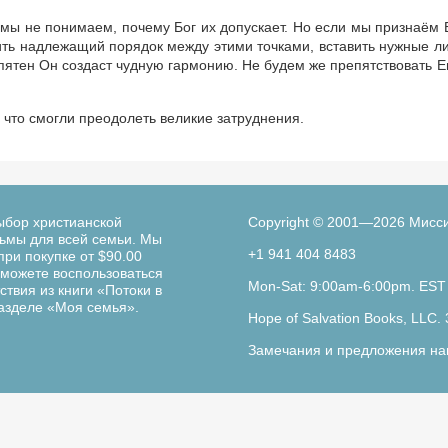
и мы не понимаем, почему Бог их допускает. Но если мы признаём 
ть надлежащий порядок между этими точками, вставить нужные л
и пятен Он создаст чудную гармонию. Не будем же препятствовать Е
 что смогли преодолеть великие затруднения.
ыбор христианской
Copyright © 2001—2026 Мисс
льмы для всей семьи. Мы
+1 941 404 8483
при покупке от $90.00
можете воспользоваться
Mon-Sat: 9:00am-6:00pm. EST
твия из книги «Потоки в
разделе «Моя семья».
Hope of Salvation Books, LLC. 
Замечания и предложения на