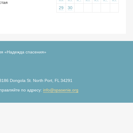
стая
29
30
ия «Надежда спасения»
3186 Dongola St. North Port, FL 34291
правляйте по адресу:
info@spasenie.org