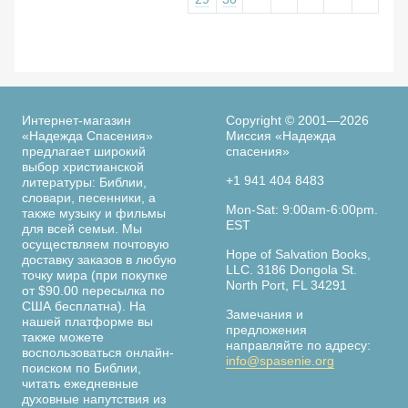
Интернет-магазин
Copyright © 2001—2026
«Надежда Спасения»
Миссия «Надежда
предлагает широкий
спасения»
выбор христианской
+1 941 404 8483
литературы: Библии,
словари, песенники, а
Mon-Sat: 9:00am-6:00pm.
также музыку и фильмы
EST
для всей семьи. Мы
осуществляем почтовую
Hope of Salvation Books,
доставку заказов в любую
LLC. 3186 Dongola St.
точку мира (при покупке
North Port, FL 34291
от $90.00 пересылка по
США бесплатна). На
Замечания и
нашей платформе вы
предложения
также можете
направляйте по адресу:
воспользоваться онлайн-
info@spasenie.org
поиском по Библии,
читать ежедневные
духовные напутствия из