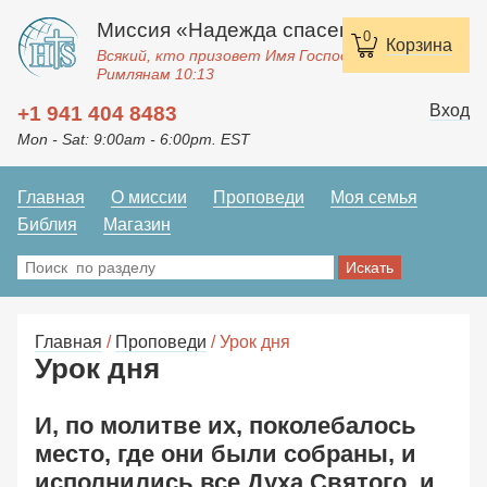
Миссия «Надежда спасения»
0
Корзина
Всякий, кто призовет Имя Господне, спасется.
Римлянам 10:13
Вход
+1 941 404 8483
Mon - Sat: 9:00am - 6:00pm. EST
Главная
О миссии
Проповеди
Моя семья
Библия
Магазин
Главная
/
Проповеди
/ Урок дня
Урок дня
И, по молитве их, поколебалось
место, где они были собраны, и
исполнились все Духа Святого, и