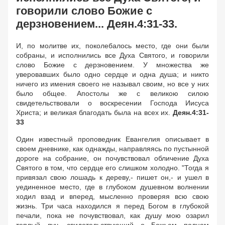
говорили слово Божие с
дерзновением... Деян.4:31-33.
И, по молитве их, поколебалось место, где они были
собраны, и исполнились все Духа Святого, и говорили
слово Божие с дерзновением. У множества же
уверовавших было одно сердце и одна душа; и никто
ничего из имения своего не называл своим, но все у них
было общее. Апостолы же с великою силою
свидетельствовали о воскресении Господа Иисуса
Христа; и великая благодать была на всех их.
Деян.4:31-
33
Один известный проповедник Евангелия описывает в
своем дневнике, как однажды, направляясь по пустынной
дороге на собрание, он почувствовал обличение Духа
Святого в том, что сердце его слишком холодно. "Тогда я
привязал свою лошадь к дереву,- пишет он,- и ушел в
уединенное место, где в глубоком душевном волнении
ходил взад и вперед, мысленно проверяя всю свою
жизнь. Три часа находился я перед Богом в глубокой
печали, пока не почувствовал, как душу мою озарил