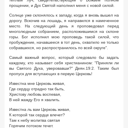
теплый луч, свидетельствующий о Божьем полном
прощении, и Дух Святой наполнил меня с новой силой.
Солнце уже склонялось к западу, когда я вновь вышел на
дорогу. Вскочив на лошадь, я направился в намеченное
место. На следующий день я проповедовал перед
многолюдным собранием, расположившимся на склоне
горы. Бог исполнил мою проповедь такой силой, что
пробуждение, начавшееся в тот день, охватило не только
собравшихся, но распространилось по всей округе".
Самый важный вопрос, который следовало бы задать
каждому, кто называет себя христианином: "Приняли ли
вы Святого Духа, уверовавши?" Деян.19:2. Таким был
пропуск для вступающих в первую Церковь!
Известна мне Церковь живая,
Где сердцу отрадно так быть,
Христову любовь воспевая,
В ней жажду Его я хвалить.
Известна ль вам Церковь живая,
К которой так сердце влечет?
Там к небу молитва святая
Горячим потоком течет.