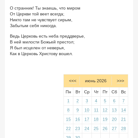
О странник! Ты знаешь, что миром
От Церкви той веет всегда;
Никто там не чувствует сирым,
Забытым себя никогда.
Ведь Церковь есть неба преддверье,
В ней милости Божьей престол;
Я был исцелен от неверья,
Как в Церковь Христову вошел.
<<<
июнь 2026
>>>
Пн
Вт
Ср
Чт
Пт
Сб
Вс
1
2
3
4
5
6
7
8
9
10
11
12
13
14
15
16
17
18
19
20
21
22
23
24
25
26
27
28
29
30