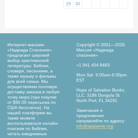
29
30
Интернет-магазин
Copyright © 2001—2026
«Надежда Спасения»
Миссия «Надежда
предлагает широкий
спасения»
выбор христианской
+1 941 404 8483
литературы: Библии,
словари, песенники, а
Mon-Sat: 9:00am-6:00pm.
также музыку и фильмы
EST
для всей семьи. Мы
осуществляем почтовую
Hope of Salvation Books,
доставку заказов в любую
LLC. 3186 Dongola St.
точку мира (при покупке
North Port, FL 34291
от $90.00 пересылка по
США бесплатна). На
Замечания и
нашей платформе вы
предложения
также можете
направляйте по адресу:
воспользоваться онлайн-
info@spasenie.org
поиском по Библии,
читать ежедневные