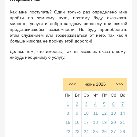
Как мне поступать? Один только раз определено мне
пройти по земному пути, поэтому буду оказывать
милость, услуги и добро каждому человеку при всякой
представившейся возможности. Не буду пренебрегать
этим служением или воздерживаться от него, так как я
больше никогда не пройду этой дорогой!
Делись тем, что имеешь; так ты можешь оказать кому-
нибудь неоценимую услугу.
<<<
июнь 2026
>>>
Пн
Вт
Ср
Чт
Пт
Сб
Вс
1
2
3
4
5
6
7
8
9
10
11
12
13
14
15
16
17
18
19
20
21
22
23
24
25
26
27
28