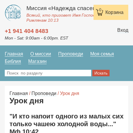
Миссия «Надежда спасения»
0
Корзина
Всякий, кто призовет Имя Господне, спасется.
Римлянам 10:13
Вход
+1 941 404 8483
Mon - Sat: 9:00am - 6:00pm. EST
Главная
О миссии
Проповеди
Моя семья
Библия
Магазин
Главная
/
Проповеди
/ Урок дня
Урок дня
"И кто напоит одного из малых сих
только чашею холодной воды..."
Мф.10:42