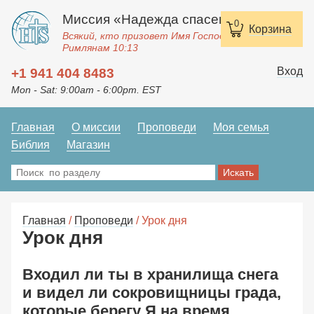
Миссия «Надежда спасения»
0
Корзина
Всякий, кто призовет Имя Господне, спасется.
Римлянам 10:13
Вход
+1 941 404 8483
Mon - Sat: 9:00am - 6:00pm. EST
Главная
О миссии
Проповеди
Моя семья
Библия
Магазин
Главная
/
Проповеди
/ Урок дня
Урок дня
Входил ли ты в хранилища снега
и видел ли coкровищницы града,
которые берегу Я на время