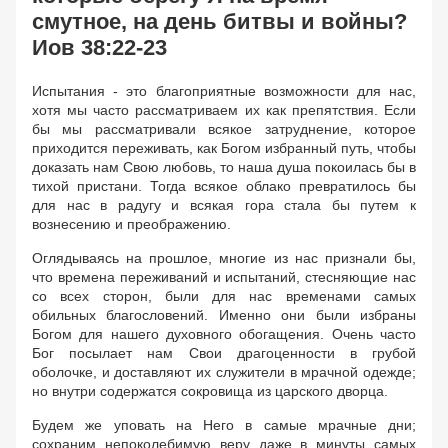
смутное, на день битвы и войны?
Иов 38:22-23
Испытания - это благоприятные возможности для нас,
хотя мы часто рассматриваем их как препятствия. Если
бы мы рассматривали всякое затруднение, которое
приходится переживать, как Богом избранный путь, чтобы
доказать нам Свою любовь, то наша душа покоилась бы в
тихой пристани. Тогда всякое облако превратилось бы
для нас в радугу и всякая гора стала бы путем к
вознесению и преображению.
Оглядываясь на прошлое, многие из нас признали бы,
что времена переживаний и испытаний, стесняющие нас
со всех сторон, были для нас временами самых
обильных благословений. Именно они были избраны
Богом для нашего духовного обогащения. Очень часто
Бог посылает нам Свои драгоценности в грубой
оболочке, и доставляют их служители в мрачной одежде;
но внутри содержатся сокровища из царского дворца.
Будем же уповать на Него в самые мрачные дни;
сохраним непоколебимую веру даже в минуты самых