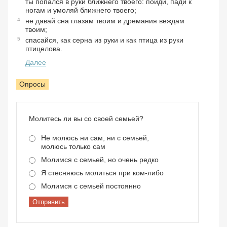
ты попался в руки ближнего твоего: пойди, пади к
ногам и умоляй ближнего твоего;
4
не давай сна глазам твоим и дремания веждам
твоим;
5
спасайся, как серна из руки и как птица из руки
птицелова.
Далее
Опросы
Молитесь ли вы со своей семьей?
Не молюсь ни сам, ни с семьей,
молюсь только сам
Молимся с семьей, но очень редко
Я стесняюсь молиться при ком-либо
Молимся с семьей постоянно
Отправить