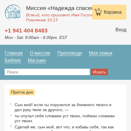
Миссия «Надежда спасения»
0
Корзина
Всякий, кто призовет Имя Господне, спасется.
Римлянам 10:13
Вход
+1 941 404 8483
Mon - Sat: 9:00am - 6:00pm. EST
Главная
О миссии
Проповеди
Моя семья
Библия
Магазин
Притча дня
1
Сын мой! если ты поручился за ближнего твоего и
дал руку твою за другого, —
2
ты опутал себя словами уст твоих, пойман словами
уст твоих.
3
Сделай же, сын мой, вот что, и избавь себя, так как