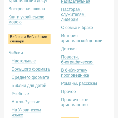
Христианский досуг
назидательная
Воскресная школа
Пасторам,
служителям,
Книги українською
лидерам
мовою
О семье и браке
История
Библии и Библейские
христианской церкви
словари
Детская
Библии
Повести,
Настольные
биографическая
Большого формата
В библиотеку
проповедника
Среднего формата
Романы, рассказы
Библии для детей
Прочее
Учебные
Практическое
Англо-Русские
христианство
На Украинском
языке