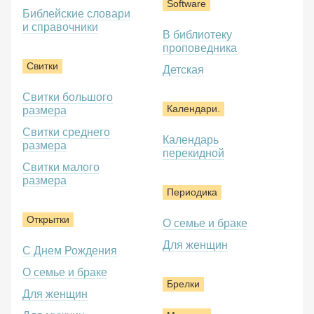
Software
Библейские словари
и справочники
В библиотеку
проповедника
Свитки
Детская
Свитки большого
Календари.
размера
Свитки среднего
Календарь
размера
перекидной
Свитки малого
размера
Периодика
Открытки
О семье и браке
Для женщин
С Днем Рождения
О семье и браке
Брелки
Для женщин