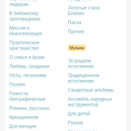
лидерам
Золотые стихи
В библиотеку
Библии
проповедника
Пасха
Миссия и
Прочее
евангелизация
Практическое
Музыка
христианство
О семье и браке
Эстрадное
Любовь, свидания
исполнение
Ноты, песенники
Традиционное
исполнение
Поэзия
Свадебные альбомы
Повести,
биографическая
Ансамбль народных
инструментов
Романы, рассказы
Для детей
Креационизм
Разное
Для женщин