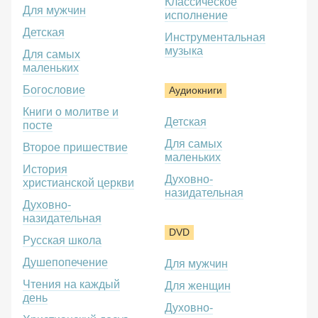
Классическое
Для мужчин
исполнение
Детская
Инструментальная
музыка
Для самых
маленьких
Богословие
Аудиокниги
Книги о молитве и
Детская
посте
Для самых
Второе пришествие
маленьких
История
Духовно-
христианской церкви
назидательная
Духовно-
назидательная
DVD
Русская школа
Душепопечение
Для мужчин
Чтения на каждый
Для женщин
день
Духовно-