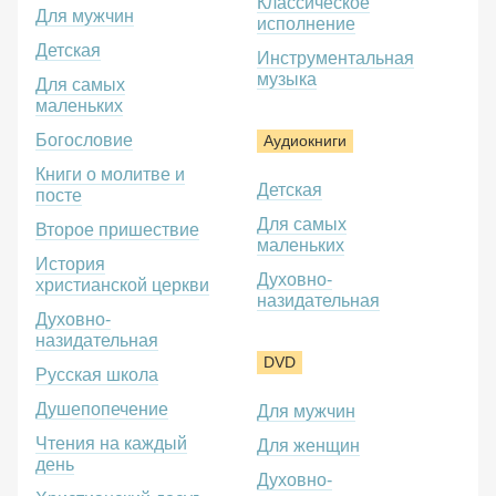
Классическое
Для мужчин
исполнение
Детская
Инструментальная
музыка
Для самых
маленьких
Богословие
Аудиокниги
Книги о молитве и
Детская
посте
Для самых
Второе пришествие
маленьких
История
Духовно-
христианской церкви
назидательная
Духовно-
назидательная
DVD
Русская школа
Душепопечение
Для мужчин
Чтения на каждый
Для женщин
день
Духовно-