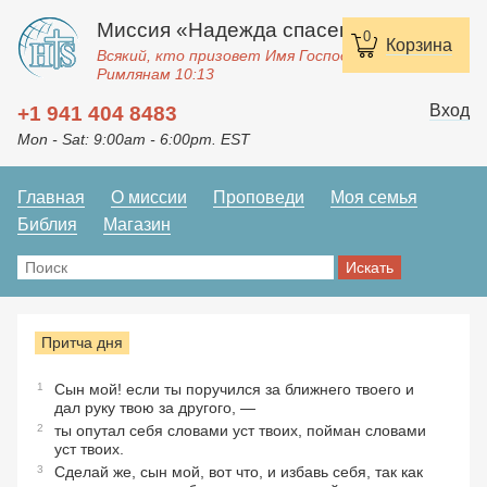
Миссия «Надежда спасения»
0
Корзина
Всякий, кто призовет Имя Господне, спасется.
Римлянам 10:13
Вход
+1 941 404 8483
Mon - Sat: 9:00am - 6:00pm. EST
Главная
О миссии
Проповеди
Моя семья
Библия
Магазин
Притча дня
1
Сын мой! если ты поручился за ближнего твоего и
дал руку твою за другого, —
2
ты опутал себя словами уст твоих, пойман словами
уст твоих.
3
Сделай же, сын мой, вот что, и избавь себя, так как