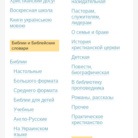
Христианский досуг
назидательная
Воскресная школа
Пасторам,
служителям,
Книги українською
лидерам
мовою
О семье и браке
История
Библии и Библейские
христианской церкви
словари
Детская
Библии
Повести,
Настольные
биографическая
Большого формата
В библиотеку
проповедника
Среднего формата
Романы, рассказы
Библии для детей
Прочее
Учебные
Практическое
Англо-Русские
христианство
На Украинском
языке