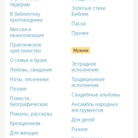
лидерам
Золотые стихи
В библиотеку
Библии
проповедника
Пасха
Миссия и
Прочее
евангелизация
Практическое
Музыка
христианство
О семье и браке
Эстрадное
Любовь, свидания
исполнение
Ноты, песенники
Традиционное
исполнение
Поэзия
Свадебные альбомы
Повести,
биографическая
Ансамбль народных
инструментов
Романы, рассказы
Для детей
Креационизм
Разное
Для женщин