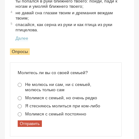
ты попался в руки ближнего твоего: пойди, пади к
ногам и умоляй ближнего твоего;
4
не давай сна глазам твоим и дремания веждам
твоим;
5
спасайся, как серна из руки и как птица из руки
птицелова.
Далее
Опросы
Молитесь ли вы со своей семьей?
Не молюсь ни сам, ни с семьей,
молюсь только сам
Молимся с семьей, но очень редко
Я стесняюсь молиться при ком-либо
Молимся с семьей постоянно
Отправить