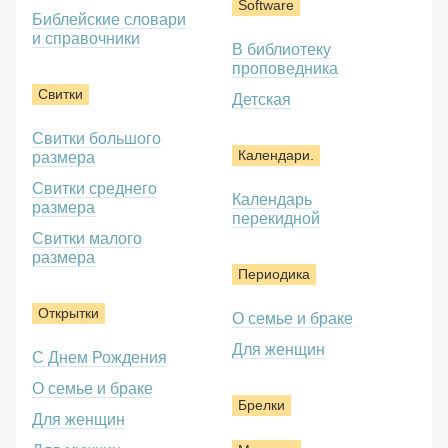
Software
Библейские словари
и справочники
В библиотеку
проповедника
Свитки
Детская
Свитки большого
Календари.
размера
Свитки среднего
Календарь
размера
перекидной
Свитки малого
размера
Периодика
Открытки
О семье и браке
Для женщин
С Днем Рождения
О семье и браке
Брелки
Для женщин