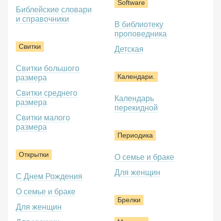
Software
Библейские словари
и справочники
В библиотеку
проповедника
Свитки
Детская
Свитки большого
Календари.
размера
Свитки среднего
Календарь
размера
перекидной
Свитки малого
размера
Периодика
Открытки
О семье и браке
Для женщин
С Днем Рождения
О семье и браке
Брелки
Для женщин