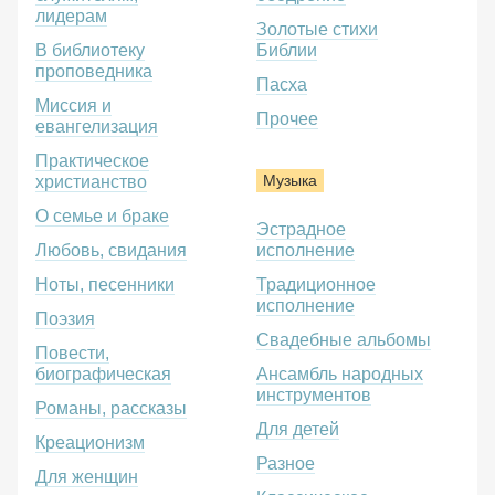
лидерам
Золотые стихи
В библиотеку
Библии
проповедника
Пасха
Миссия и
Прочее
евангелизация
Практическое
Музыка
христианство
О семье и браке
Эстрадное
Любовь, свидания
исполнение
Ноты, песенники
Традиционное
исполнение
Поэзия
Свадебные альбомы
Повести,
биографическая
Ансамбль народных
инструментов
Романы, рассказы
Для детей
Креационизм
Разное
Для женщин