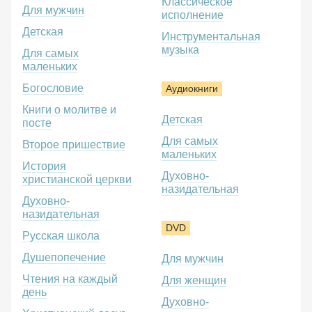
Классическое
Для мужчин
исполнение
Детская
Инструментальная
музыка
Для самых
маленьких
Богословие
Аудиокниги
Книги о молитве и
Детская
посте
Для самых
Второе пришествие
маленьких
История
Духовно-
христианской церкви
назидательная
Духовно-
назидательная
DVD
Русская школа
Душепопечение
Для мужчин
Чтения на каждый
Для женщин
день
Духовно-