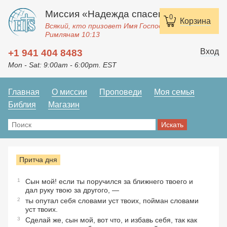
Миссия «Надежда спасения»
0
Корзина
Всякий, кто призовет Имя Господне, спасется.
Римлянам 10:13
Вход
+1 941 404 8483
Mon - Sat: 9:00am - 6:00pm. EST
Главная
О миссии
Проповеди
Моя семья
Библия
Магазин
Притча дня
1
Сын мой! если ты поручился за ближнего твоего и
дал руку твою за другого, —
2
ты опутал себя словами уст твоих, пойман словами
уст твоих.
3
Сделай же, сын мой, вот что, и избавь себя, так как