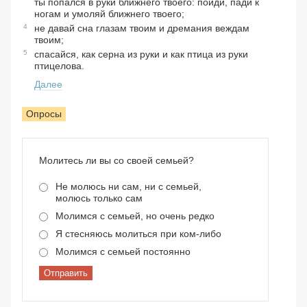
ты попался в руки ближнего твоего: пойди, пади к
ногам и умоляй ближнего твоего;
4
не давай сна глазам твоим и дремания веждам
твоим;
5
спасайся, как серна из руки и как птица из руки
птицелова.
Далее
Опросы
Молитесь ли вы со своей семьей?
Не молюсь ни сам, ни с семьей,
молюсь только сам
Молимся с семьей, но очень редко
Я стесняюсь молиться при ком-либо
Молимся с семьей постоянно
Отправить