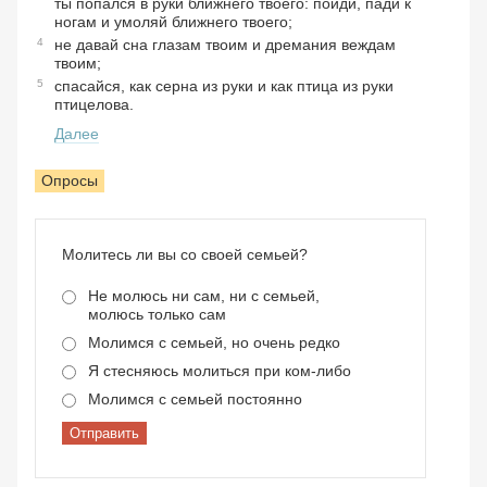
ты попался в руки ближнего твоего: пойди, пади к
ногам и умоляй ближнего твоего;
4
не давай сна глазам твоим и дремания веждам
твоим;
5
спасайся, как серна из руки и как птица из руки
птицелова.
Далее
Опросы
Молитесь ли вы со своей семьей?
Не молюсь ни сам, ни с семьей,
молюсь только сам
Молимся с семьей, но очень редко
Я стесняюсь молиться при ком-либо
Молимся с семьей постоянно
Отправить