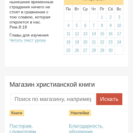
нынешние временные
страдания ничего не
Пн
Вт
Ср
Чт
Пт
Сб
Вс
стоят в сравнении с
тою славою, которая
1
2
3
откроется в нас.
4
5
6
7
8
9
10
Рим.8:18
11
12
13
14
15
16
17
Главы для изучения
Читать текст урока
18
19
20
21
22
23
24
25
26
27
28
29
30
Магазин христианской книги
Книги
Наклейки
Пасторам,
Благодарность,
служителям,
ободрение