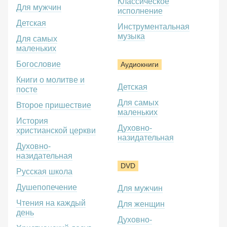
Классическое
Для мужчин
исполнение
Детская
Инструментальная
музыка
Для самых
маленьких
Богословие
Аудиокниги
Книги о молитве и
Детская
посте
Для самых
Второе пришествие
маленьких
История
Духовно-
христианской церкви
назидательная
Духовно-
назидательная
DVD
Русская школа
Душепопечение
Для мужчин
Чтения на каждый
Для женщин
день
Духовно-