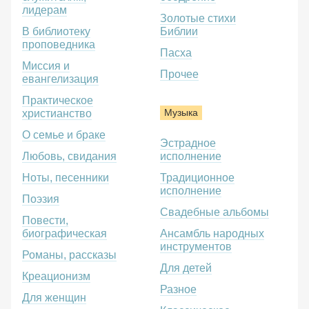
лидерам
Золотые стихи
В библиотеку
Библии
проповедника
Пасха
Миссия и
Прочее
евангелизация
Практическое
Музыка
христианство
О семье и браке
Эстрадное
Любовь, свидания
исполнение
Ноты, песенники
Традиционное
исполнение
Поэзия
Свадебные альбомы
Повести,
биографическая
Ансамбль народных
инструментов
Романы, рассказы
Для детей
Креационизм
Разное
Для женщин