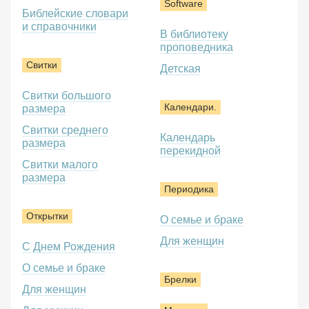
Software
Библейские словари
и справочники
В библиотеку
проповедника
Свитки
Детская
Свитки большого
Календари.
размера
Свитки среднего
Календарь
размера
перекидной
Свитки малого
размера
Периодика
Открытки
О семье и браке
Для женщин
С Днем Рождения
О семье и браке
Брелки
Для женщин