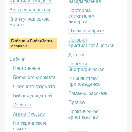
Христианский досуг
назидательная
Воскресная школа
Пасторам,
служителям,
Книги українською
лидерам
мовою
О семье и браке
История
Библии и Библейские
христианской церкви
словари
Детская
Библии
Повести,
Настольные
биографическая
Большого формата
В библиотеку
проповедника
Среднего формата
Романы, рассказы
Библии для детей
Прочее
Учебные
Практическое
Англо-Русские
христианство
На Украинском
языке