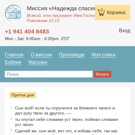
Миссия «Надежда спасения»
0
Корзина
Всякий, кто призовет Имя Господне, спасется.
Римлянам 10:13
Вход
+1 941 404 8483
Mon - Sat: 9:00am - 6:00pm. EST
Главная
О миссии
Проповеди
Моя семья
Библия
Магазин
Притча дня
1
Сын мой! если ты поручился за ближнего твоего и
дал руку твою за другого, —
2
ты опутал себя словами уст твоих, пойман словами
уст твоих.
3
Сделай же, сын мой, вот что, и избавь себя, так как