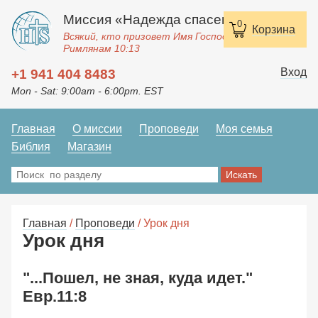
Миссия «Надежда спасения»
0
Корзина
Всякий, кто призовет Имя Господне, спасется.
Римлянам 10:13
Вход
+1 941 404 8483
Mon - Sat: 9:00am - 6:00pm. EST
Главная
О миссии
Проповеди
Моя семья
Библия
Магазин
Главная
/
Проповеди
/ Урок дня
Урок дня
"...Пошел, не зная, куда идет."
Евр.11:8