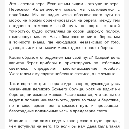
Это - слепая вера. Если же мы видим - это уже не вера.
Пересекая Атлантический океан, мы сталкиваемся с
подобным. Мы не видим четко обозначенного пути по
морю, не можем ориентироваться на берега, между тем
ежедневно отмечаем свой путь по карте с такой
точностью, будто оставляем за собой широкую полосу,
отмеченную мелом. На любом расстоянии от берега мы
в точности знаем, где находимся, независимо от того,
двадцать или три тысячи миль отделяют нас от берега.
Каким образом определяем мы свой путь? Каждый день
капитан берет приборы и, ориентируясь по небесным
светилам, определяет местонахождение корабля.
Указателем ему служат небесные светила, а не земные.
Так и вера смотрит вверх и идет вперед, руководствуясь
указаниями великого Божьего Солнца, хотя не видит ни
берегов, ни земных маяков. Часто кажется, что стопы ее
ведут в полную неизвестность, даже во тьму и бедствие,
но в свое время Бог открывает путь и превращает
безотрадные полуночные часы в преддверие света.
Многие из нас хотят видеть конец своего пути прежде,
чем вступили на него. Но если бы нам дана была такая