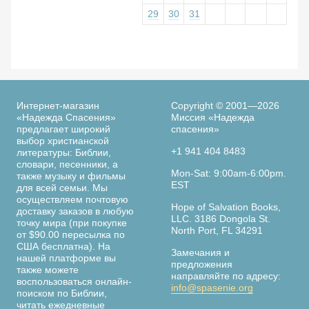
29
30
31
Интернет-магазин
Copyright © 2001—2026
«Надежда Спасения»
Миссия «Надежда
предлагает широкий
спасения»
выбор христианской
+1 941 404 8483
литературы: Библии,
словари, песенники, а
Mon-Sat: 9:00am-6:00pm.
также музыку и фильмы
EST
для всей семьи. Мы
осуществляем почтовую
Hope of Salvation Books,
доставку заказов в любую
LLC. 3186 Dongola St.
точку мира (при покупке
North Port, FL 34291
от $90.00 пересылка по
США бесплатна). На
Замечания и
нашей платформе вы
предложения
также можете
направляйте по адресу:
воспользоваться онлайн-
info@spasenie.org
поиском по Библии,
читать ежедневные