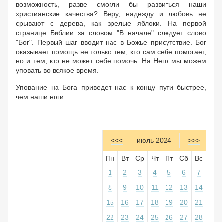
возможность, разве смогли бы развиться наши
христианские качества? Веру, надежду и любовь не
срывают с дерева, как зрелые яблоки. На первой
странице Библии за словом "В начале" следует слово
"Бог". Первый шаг вводит нас в Божье присутствие. Бог
оказывает помощь не только тем, кто сам себе помогает,
но и тем, кто не может себе помочь. На Него мы можем
уповать во всякое время.
Упование на Бога приведет нас к концу пути быстрее,
чем наши ноги.
<<<
июль 2024
>>>
Пн
Вт
Ср
Чт
Пт
Сб
Вс
1
2
3
4
5
6
7
8
9
10
11
12
13
14
15
16
17
18
19
20
21
22
23
24
25
26
27
28