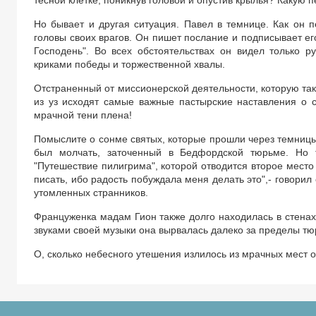
тесной клетке, поникнув головой и опустив крылья? Какую 
Но бывает и другая ситуация. Павел в темнице. Как он 
головы своих врагов. Он пишет послание и подписывает его
Господень". Во всех обстоятельствах он видел только 
криками победы и торжественной хвалы.
Отстраненный от миссионерской деятельности, которую так
из уз исходят самые важные пастырские наставления о 
мрачной тени плена!
Помыслите о сонме святых, которые прошли через темницы
был молчать, заточенный в Бедфордской тюрьме. Но 
"Путешествие пилигрима", которой отводится второе место 
писать, ибо радость побуждала меня делать это",- говори
утомленных странников.
Француженка мадам Гион также долго находилась в стенах
звуками своей музыки она вырвалась далеко за пределы т
О, сколько небесного утешения излилось из мрачных мест 