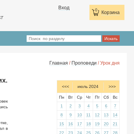
Вход
0
Корзина
ST
Главная
/
Проповеди
/ Урок дня
их.
<<<
июль 2024
>>>
Пн
Вт
Ср
Чт
Пт
Сб
Вс
овек
1
2
3
4
5
6
7
шись
8
9
10
11
12
13
14
тке,
15
16
17
18
19
20
21
ал в
22
23
24
25
26
27
28