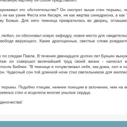
печальную картину он собой представлял!
переживал это обстоятельство? Он смотрит выше стен тюрьмы, ч
 не как узник Феста или Кесаря, не как жертва синедриона, а как 
руку Божью. Для него темница превратилась во дворец, оглаша
 любил, он обосновал новую кафедру, новое место для свидетельс
свободе верующего. Какие драгоценные, светлые слова рождают
 по следам Павла. В течение двенадцати долгих лет Буньян выну
там он совершил величайший труд своей жизни - написал к
после Библии. "В темнице я почувствовал себя, как дома, сел и н
л он. Чудесный сон той длинной ночи стал светильником для милли
 тюрьмы. Подобно птицам, нежнее поющим в заточении, чем на в
юремных стен и исцелила многие унылые сердца.
одиночества!