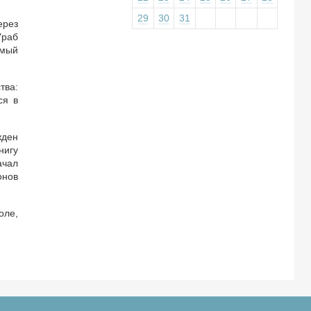
29
30
31
ерез
"раб
емый
тва:
ся в
жден
нигу
ачал
онов
оле,