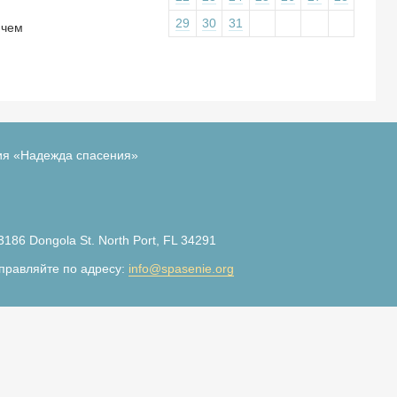
29
30
31
 чем
ия «Надежда спасения»
3186 Dongola St. North Port, FL 34291
правляйте по адресу:
info@spasenie.org