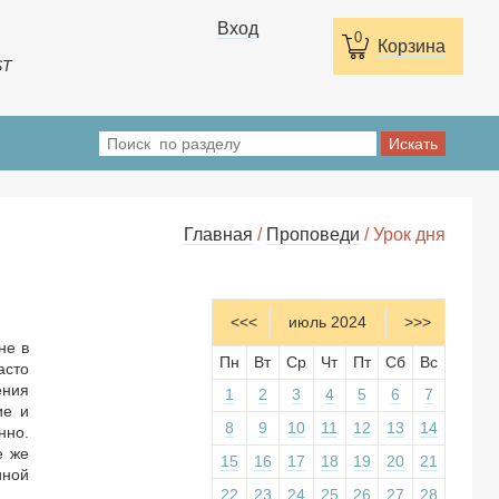
Вход
0
Корзина
ST
Главная
/
Проповеди
/ Урок дня
<<<
июль 2024
>>>
не в
Пн
Вт
Ср
Чт
Пт
Сб
Вс
асто
ения
1
2
3
4
5
6
7
ие и
8
9
10
11
12
13
14
нно.
е же
15
16
17
18
19
20
21
иной
22
23
24
25
26
27
28