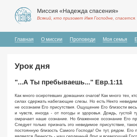
Миссия «Надежда спасения»
Всякий, кто призовет Имя Господне, спасется.
Главная
О миссии
Проповеди
Моя семья
Урок дня
"...А Ты пребываешь..." Евр.1:11
Как много осиротевших домашних очагов! Как много тех, кто
силах сдержать набегающие слезы. Но есть Некто невидимы
не осознаем Его присутствия. Ощущение Его близости весь
и чувств, иногда - от погоды и здоровья. Дождь, густой
омрачает наше сознание. Но блаженное осознание Его при
Следует только признать это невидимое присутствие, так
постоянную близость Самого Господа! Он тут, рядом. Его 
является Личность - наш сердечный Друг и всемогущий Гос