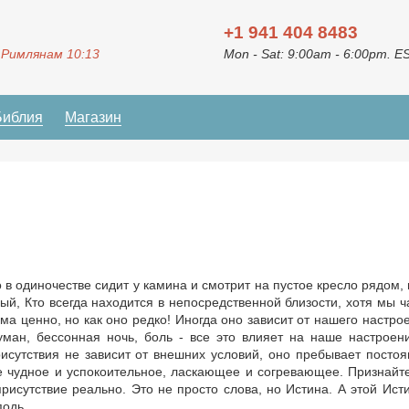
+1 941 404 8483
 Римлянам 10:13
Mon - Sat: 9:00am - 6:00pm. E
Библия
Магазин
 в одиночестве сидит у камина и смотрит на пустое кресло рядом, 
й, Кто всегда находится в непосредственной близости, хотя мы ч
ма ценно, но как оно редко! Иногда оно зависит от нашего настро
 туман, бессонная ночь, боль - все это влияет на наше настроен
сутствия не зависит от внешних условий, оно пребывает постоя
ое чудное и успокоительное, ласкающее и согревающее. Признайт
присутствие реально. Это не просто слова, но Истина. А этой Ист
подь.