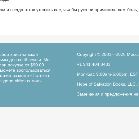
м и всегда готов утешить вас, чья бы рука ни причинила вам боль,
ыбор христианской
Copyright © 2001—2026 Мисс
льмы для всей семьи. Мы
+1 941 404 8483
при покупке от $90.00
можете воспользоваться
Mon-Sat: 9:00am-6:00pm. EST
твия из книги «Потоки в
разделе «Моя семья».
Hope of Salvation Books, LLC. 
Замечания и предложения на