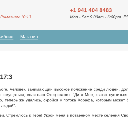
+1 941 404 8483
 Римлянам 10:13
Mon - Sat: 9:00am - 6:00pm. E
Библия
Магазин
17:3
 Боге. Человек, занимающий высокое положение среди людей, до
 смущаться, если наш Отец скажет: "Дитя Мое, хватит суетиться
, теперь же удались, скройся у потока Хорафа, которым может 
 людей".
лей. Стремлюсь к Тебе! Укрой меня в потаенном месте селения Сво