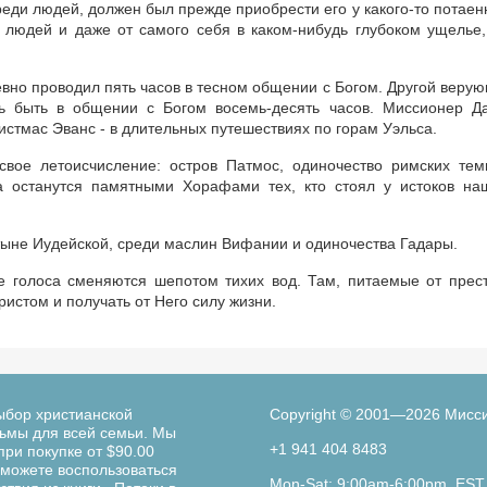
еди людей, должен был прежде приобрести его у какого-то потаен
 людей и даже от самого себя в каком-нибудь глубоком ущелье,
евно проводил пять часов в тесном общении с Богом. Другой веру
ь быть в общении с Богом восемь-десять часов. Миссионер Д
истмас Эванс - в длительных путешествиях по горам Уэльса.
вое летоисчисление: остров Патмос, одиночество римских тем
а останутся памятными Хорафами тех, кто стоял у истоков на
тыне Иудейской, среди маслин Вифании и одиночества Гадары.
е голоса сменяются шепотом тихих вод. Там, питаемые от прес
стом и получать от Него силу жизни.
ыбор христианской
Copyright © 2001—2026 Мисс
льмы для всей семьи. Мы
+1 941 404 8483
при покупке от $90.00
можете воспользоваться
Mon-Sat: 9:00am-6:00pm. EST