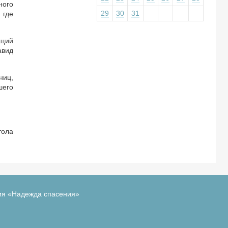
ного
29
30
31
 где
ющий
авид
ниц,
шего
тола
ия «Надежда спасения»