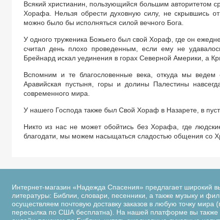
Всякий христианин, пользующийся большим авторитетом ср
Хорафа. Нельзя обрести духовную силу, не скрывшись от
можно было бы исполняться силой вечного Бога.
У одного труженика Божьего был свой Хораф, где он ежедн
считал день плохо проведенным, если ему не удавалос
Брейнард искал уединения в горах Северной Америки, а Кр
Вспомним и те благословенные века, откуда мы ведем с
Аравийская пустыня, горы и долины Палестины навсегд
современного мира.
У нашего Господа также был Свой Хораф в Назарете, в пус
Никто из нас не может обойтись без Хорафа, где людски
благодати, мы можем насыщаться сладостью общения со Хри
Интернет-магазин «Надежда Спасения» предлагает широкий в
литературы: Библии, словари, песенники, а также музыку и фи
осуществляем почтовую доставку заказов в любую точку мира (
пересылка по США бесплатна). На нашей платформе вы также 