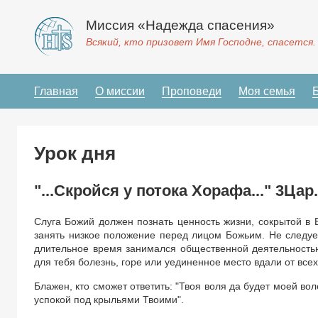
Миссия «Надежда спасения»
Всякий, кто призовет Имя Господне, спасется.
Главная
О миссии
Проповеди
Моя семья
Урок дня
"...Скройся у потока Хорафа..." 3Цар.
Слуга Божий должен познать ценность жизни, сокрытой в
занять низкое положение перед лицом Божьим. Не следует
длительное время занимался общественной деятельностью
для тебя болезнь, горе или уединенное место вдали от всех
Блажен, кто сможет ответить: "Твоя воля да будет моей во
успокой под крыльями Твоими".