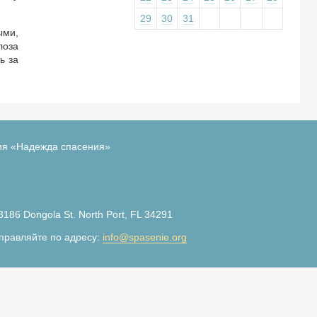
29
30
31
ыми,
лоза
ь за
ия «Надежда спасения»
3186 Dongola St. North Port, FL 34291
правляйте по адресу:
info@spasenie.org