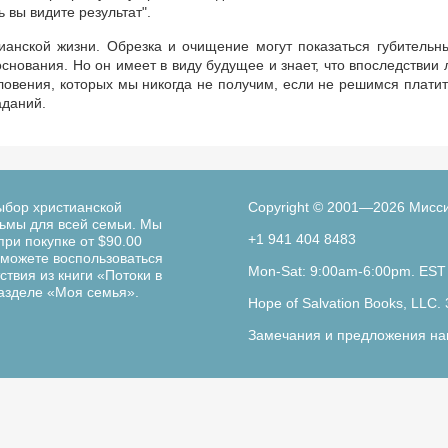
ь вы видите результат".
ианской жизни. Обрезка и очищение могут показаться губительн
основания. Но он имеет в виду будущее и знает, что впоследствии 
словения, которых мы никогда не получим, если не решимся платит
аданий.
ыбор христианской
Copyright © 2001—2026 Мисс
льмы для всей семьи. Мы
+1 941 404 8483
при покупке от $90.00
можете воспользоваться
Mon-Sat: 9:00am-6:00pm. EST
твия из книги «Потоки в
разделе «Моя семья».
Hope of Salvation Books, LLC. 
Замечания и предложения на