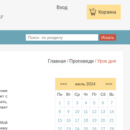
Вход
0
Корзина
ST
Главная
/
Проповеди
/ Урок дня
<<<
июль 2024
>>>
ение
Пн
Вт
Ср
Чт
Пт
Сб
Вс
ет с
ать,
1
2
3
4
5
6
7
лает
8
9
10
11
12
13
14
15
16
17
18
19
20
21
"Мой
 ему
22
23
24
25
26
27
28