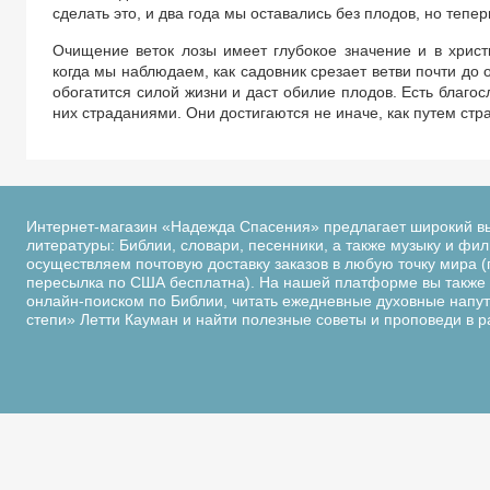
сделать это, и два года мы оставались без плодов, но тепер
Очищение веток лозы имеет глубокое значение и в христ
когда мы наблюдаем, как садовник срезает ветви почти до 
обогатится силой жизни и даст обилие плодов. Есть благо
них страданиями. Они достигаются не иначе, как путем стр
Интернет-магазин «Надежда Спасения» предлагает широкий в
литературы: Библии, словари, песенники, а также музыку и фи
осуществляем почтовую доставку заказов в любую точку мира (
пересылка по США бесплатна). На нашей платформе вы также 
онлайн-поиском по Библии, читать ежедневные духовные напутс
степи» Летти Кауман и найти полезные советы и проповеди в 