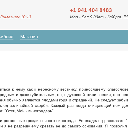
+1 941 404 8483
 Римлянам 10:13
Mon - Sat: 9:00am - 6:00pm. E
Библия
Магазин
иться к нему как к небесному вестнику, приносящему благослов
редным и даже губительным, но, с духовной точки зрения, оно нес
ия обычно являются плодами горя и страданий. Не следует забыв
 плод величайшей скорби. Каждый раз, когда очищающий нож де
а: "Отец Мой - виноградарь".
и роскошные грозди сочного винограда. Ее владелец рассказал: 
сли я не разрешу ему срезать ее до самого основания. Я позволил