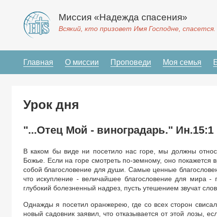
Миссия «Надежда спасения»
Всякий, кто призовет Имя Господне, спасется.
Главная
О миссии
Проповеди
Моя семья
Урок дня
"...Отец Мой - виноградарь." Ин.15:1
В каком бы виде ни посетило нас горе, мы должны относ
Божье. Если на горе смотреть по-земному, оно покажется в
собой благословение для души. Самые ценные благословен
что искупление - величайшее благословение для мира -
глубокий болезненный надрез, пусть утешением звучат слов
Однажды я посетил оранжерею, где со всех сторон свисал
новый садовник заявил, что отказывается от этой лозы, е