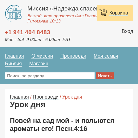
Миссия «Надежда спасения»
0
Корзина
Всякий, кто призовет Имя Господне, спасется.
Римлянам 10:13
Вход
+1 941 404 8483
Mon - Sat: 9:00am - 6:00pm. EST
Главная
О миссии
Проповеди
Моя семья
Библия
Магазин
Главная
/
Проповеди
/ Урок дня
Урок дня
Повей на сад мой - и польются
ароматы его! Песн.4:16