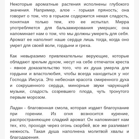
Некоторые ароматные растения исполнены глубокого
значения. Например, алое - горькая пряность; она
говорит о том, что в горьком содержится некая сладость,
понятная только тем, кто ее испытал. Мирра
употребляется для бальзамирования умерших; она
напоминает нам о том, что мы должны умереть для себя.
Аромат ее наполнит наше сердце лишь тогда, когда оно
умрет для своей воли, гордыни и греха.
Как невыразимо привлекательны верующие, которые
обладают зрелым духом, несут на себе отпечаток креста
- явное доказательство того, что их душа умерла для
гордыни и властолюбия, чтобы всегда находиться у ног
Господа Иисуса. Это небесная красота смиренного духа
и сокрушенного сердца, минорные звуки чарующей
музыки, сладость созревшего плода, чуть тронутого
первым морозом.
Ладан - благовонная смола, которая издает благоухание
при горении. Из огня возносится курение,
распространяющее сладкий аромат. Он напоминает нам
тех, кто, проходя через огонь скорбей, все же разливает
нежность. Такая душа наполнена молитвой хвалы и
благодарения.