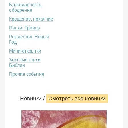
Благодарность,
ободрение
Крещение, покаяние
Пасха, Троица
Рождество, Новый
Год
Мини-открытки
Золотые стихи
Библии
Прочие события
Новинки /
Смотреть все новинки
Красива