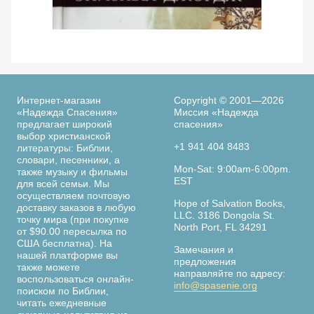
Просмотреть
По следам библейских женщин. 365 дней с
Ве
женщинами Библии. Элизабет Джордж
Интернет-магазин
Copyright © 2001—2026
«Надежда Спасения»
Миссия «Надежда
предлагает широкий
спасения»
выбор христианской
+1 941 404 8483
литературы: Библии,
словари, песенники, а
Страница
Mon-Sat: 9:00am-6:00pm.
также музыку и фильмы
книги
EST
для всей семьи. Мы
осуществляем почтовую
Hope of Salvation Books,
доставку заказов в любую
LLC. 3186 Dongola St.
точку мира (при покупке
North Port, FL 34291
от $90.00 пересылка по
США бесплатна). На
Замечания и
нашей платформе вы
предложения
также можете
направляйте по адресу:
воспользоваться онлайн-
info@spasenie.org
поиском по Библии,
читать ежедневные