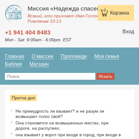
Миссия «Надежда спасения»
0
Корзина
Всякий, кто призовет Имя Господне, спасется.
Римлянам 10:13
Вход
+1 941 404 8483
Mon - Sat: 9:00am - 6:00pm. EST
Главная
О миссии
Проповеди
Моя семья
Библия
Магазин
Притча дня
1
Не премудрость ли взывает? и не разум ли
возвышает голос свой?
2
Она становится на возвышенных местах, при
дороге, на распутиях;
3
она взывает у ворот при входе в город, при входе в