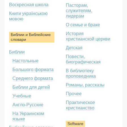
Воскресная школа
Пасторам,
служителям,
Книги українською
лидерам
мовою
О семье и браке
История
Библии и Библейские
христианской церкви
словари
Детская
Библии
Повести,
Настольные
биографическая
Большого формата
В библиотеку
проповедника
Среднего формата
Романы, рассказы
Библии для детей
Прочее
Учебные
Практическое
Англо-Русские
христианство
На Украинском
языке
Software