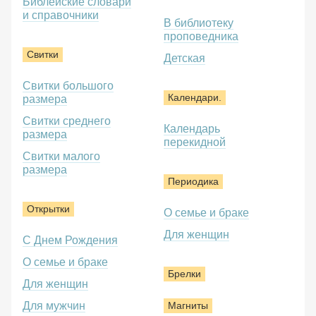
Библейские словари
и справочники
В библиотеку
проповедника
Свитки
Детская
Свитки большого
Календари.
размера
Свитки среднего
Календарь
размера
перекидной
Свитки малого
размера
Периодика
Открытки
О семье и браке
Для женщин
С Днем Рождения
О семье и браке
Брелки
Для женщин
Для мужчин
Магниты