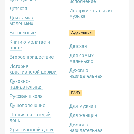
исполнение
Детская
Инструментальная
музыка
Для самых
маленьких
Богословие
Аудиокниги
Книги о молитве и
Детская
посте
Для самых
Второе пришествие
маленьких
История
Духовно-
христианской церкви
назидательная
Духовно-
назидательная
DVD
Русская школа
Душепопечение
Для мужчин
Чтения на каждый
Для женщин
день
Духовно-
Христианский досуг
назидательная