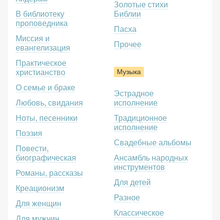
Золотые стихи
В библиотеку
Библии
проповедника
Пасха
Миссия и
Прочее
евангелизация
Практическое
Музыка
христианство
О семье и браке
Эстрадное
Любовь, свидания
исполнение
Ноты, песенники
Традиционное
исполнение
Поэзия
Свадебные альбомы
Повести,
биографическая
Ансамбль народных
инструментов
Романы, рассказы
Для детей
Креационизм
Разное
Для женщин
Классическое
Для мужчин