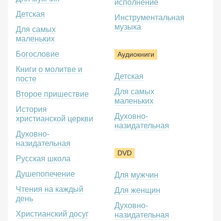
исполнение
Детская
Инструментальная
музыка
Для самых
маленьких
Богословие
Аудиокниги
Книги о молитве и
Детская
посте
Для самых
Второе пришествие
маленьких
История
Духовно-
христианской церкви
назидательная
Духовно-
назидательная
DVD
Русская школа
Душепопечение
Для мужчин
Чтения на каждый
Для женщин
день
Духовно-
Христианский досуг
назидательная