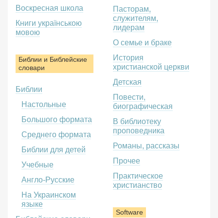
Воскресная школа
Пасторам,
служителям,
Книги українською
лидерам
мовою
О семье и браке
История
Библии и Библейские
христианской церкви
словари
Детская
Библии
Повести,
Настольные
биографическая
Большого формата
В библиотеку
проповедника
Среднего формата
Романы, рассказы
Библии для детей
Прочее
Учебные
Практическое
Англо-Русские
христианство
На Украинском
языке
Software