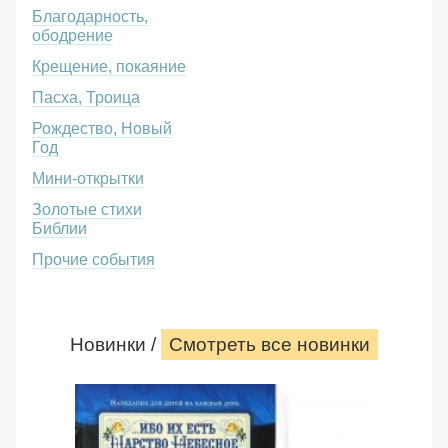
Благодарность,
ободрение
Крещение, покаяние
Пасха, Троица
Рождество, Новый
Год
Мини-открытки
Золотые стихи
Библии
Прочие события
Новинки /
Смотреть все новинки
Ибо