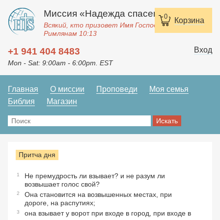
Миссия «Надежда спасения»
0
Корзина
Всякий, кто призовет Имя Господне, спасется.
Римлянам 10:13
Вход
+1 941 404 8483
Mon - Sat: 9:00am - 6:00pm. EST
Главная
О миссии
Проповеди
Моя семья
Библия
Магазин
Притча дня
1
Не премудрость ли взывает? и не разум ли
возвышает голос свой?
2
Она становится на возвышенных местах, при
дороге, на распутиях;
3
она взывает у ворот при входе в город, при входе в