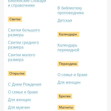
Библейские словари
и справочники
В библиотеку
проповедника
Свитки
Детская
Свитки большого
Календари.
размера
Свитки среднего
Календарь
размера
перекидной
Свитки малого
размера
Периодика
Открытки
О семье и браке
Для женщин
С Днем Рождения
О семье и браке
Брелки
Для женщин
Для мужчин
Магниты