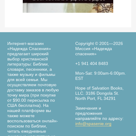
Просмотреть
По следам библейских женщин. 365 дней с
Ве
женщинами Библии. Элизабет Джордж
Интернет-магазин
Copyright © 2001—2026
«Надежда Спасения»
Миссия «Надежда
предлагает широкий
спасения»
выбор христианской
+1 941 404 8483
литературы: Библии,
словари, песенники, а
Страница
Mon-Sat: 9:00am-6:00pm.
также музыку и фильмы
книги
EST
для всей семьи. Мы
осуществляем почтовую
Hope of Salvation Books,
доставку заказов в любую
LLC. 3186 Dongola St.
точку мира (при покупке
North Port, FL 34291
от $90.00 пересылка по
США бесплатна). На
Замечания и
нашей платформе вы
предложения
также можете
направляйте по адресу:
воспользоваться онлайн-
info@spasenie.org
поиском по Библии,
читать ежедневные