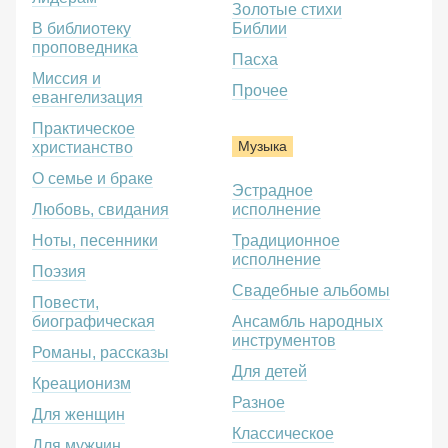
Золотые стихи
В библиотеку
Библии
проповедника
Пасха
Миссия и
Прочее
евангелизация
Практическое
Музыка
христианство
О семье и браке
Эстрадное
Любовь, свидания
исполнение
Ноты, песенники
Традиционное
исполнение
Поэзия
Свадебные альбомы
Повести,
биографическая
Ансамбль народных
инструментов
Романы, рассказы
Для детей
Креационизм
Разное
Для женщин
Классическое
Для мужчин