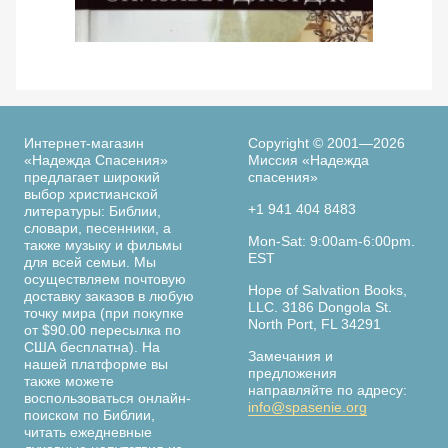
из
заключения
в
Просмотреть
тюрьмах
По следам библейских женщин. 365 дней с
Ве
женщинами Библии. Элизабет Джордж
гестапо,
написанных
в
Интернет-магазин
Copyright © 2001—2026
последние
«Надежда Спасения»
Миссия «Надежда
предлагает широкий
спасения»
годы
выбор христианской
жизни
+1 941 404 8483
литературы: Библии,
Дитрихом
словари, песенники, а
Страница
Mon-Sat: 9:00am-6:00pm.
также музыку и фильмы
Бонхёффером,
книги
EST
для всей семьи. Мы
выдающимся
осуществляем почтовую
немецким
Hope of Salvation Books,
доставку заказов в любую
LLC. 3186 Dongola St.
теологом,
точку мира (при покупке
North Port, FL 34291
от $90.00 пересылка по
пастором
США бесплатна). На
и
Замечания и
нашей платформе вы
предложения
участником
также можете
направляйте по адресу:
воспользоваться онлайн-
антинацистского
info@spasenie.org
поиском по Библии,
сопротивления.
читать ежедневные