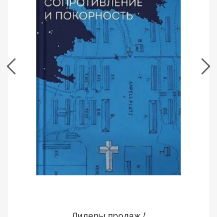
и
покорность.
Дитрих
Бонхеффер
Страница
книги
Лидеры продаж /
Сопротивление и покорность. Дитрих