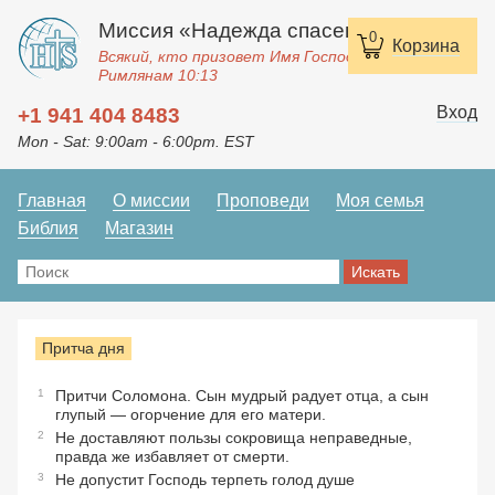
Миссия «Надежда спасения»
0
Корзина
Всякий, кто призовет Имя Господне, спасется.
Римлянам 10:13
Вход
+1 941 404 8483
Mon - Sat: 9:00am - 6:00pm. EST
Главная
О миссии
Проповеди
Моя семья
Библия
Магазин
Притча дня
1
Притчи Соломона. Сын мудрый радует отца, а сын
глупый — огорчение для его матери.
2
Не доставляют пользы сокровища неправедные,
правда же избавляет от смерти.
3
Не допустит Господь терпеть голод душе