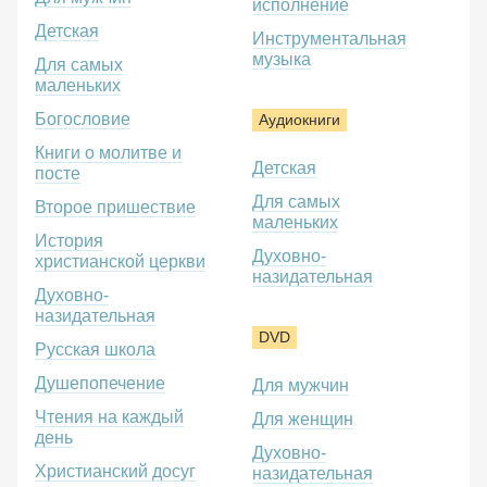
исполнение
Детская
Инструментальная
музыка
Для самых
маленьких
Богословие
Аудиокниги
Книги о молитве и
Детская
посте
Для самых
Второе пришествие
маленьких
История
Духовно-
христианской церкви
назидательная
Духовно-
назидательная
DVD
Русская школа
Душепопечение
Для мужчин
Чтения на каждый
Для женщин
день
Духовно-
Христианский досуг
назидательная