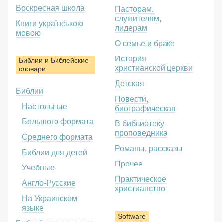
Воскресная школа
Пасторам,
служителям,
Книги українською
лидерам
мовою
О семье и браке
История
Библии и Библейские
христианской церкви
словари
Детская
Библии
Повести,
Настольные
биографическая
Большого формата
В библиотеку
проповедника
Среднего формата
Романы, рассказы
Библии для детей
Прочее
Учебные
Практическое
Англо-Русские
христианство
На Украинском
языке
Software