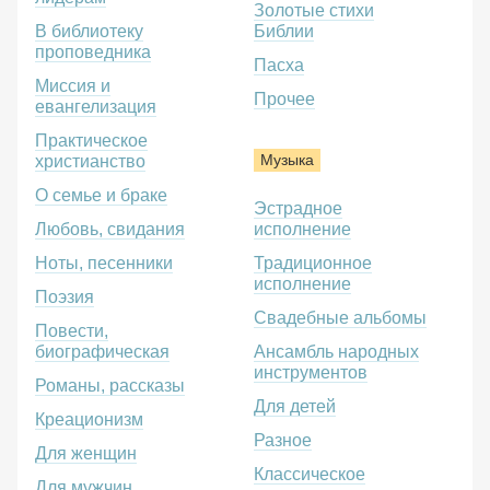
Золотые стихи
В библиотеку
Библии
проповедника
Пасха
Миссия и
Прочее
евангелизация
Практическое
Музыка
христианство
О семье и браке
Эстрадное
Любовь, свидания
исполнение
Ноты, песенники
Традиционное
исполнение
Поэзия
Свадебные альбомы
Повести,
биографическая
Ансамбль народных
инструментов
Романы, рассказы
Для детей
Креационизм
Разное
Для женщин
Классическое
Для мужчин