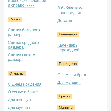
Библейские словари
и справочники
В библиотеку
проповедника
Свитки
Детская
Свитки большого
Календари.
размера
Свитки среднего
Календарь
размера
перекидной
Свитки малого
размера
Периодика
Открытки
О семье и браке
Для женщин
С Днем Рождения
О семье и браке
Брелки
Для женщин
Для мужчин
Магниты