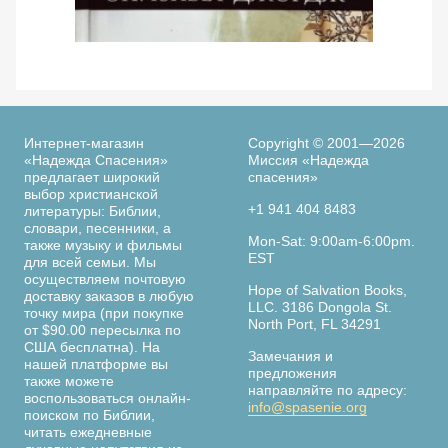
из
заключения
в
Просмотреть
тюрьмах
По следам библейских женщин. 365 дней с
Ве
женщинами Библии. Элизабет Джордж
гестапо,
написанных
в
Интернет-магазин
Copyright © 2001—2026
последние
«Надежда Спасения»
Миссия «Надежда
предлагает широкий
спасения»
годы
выбор христианской
жизни
+1 941 404 8483
литературы: Библии,
Дитрихом
словари, песенники, а
Страница
Mon-Sat: 9:00am-6:00pm.
также музыку и фильмы
Бонхёффером,
книги
EST
для всей семьи. Мы
выдающимся
осуществляем почтовую
немецким
Hope of Salvation Books,
доставку заказов в любую
LLC. 3186 Dongola St.
теологом,
точку мира (при покупке
North Port, FL 34291
от $90.00 пересылка по
пастором
США бесплатна). На
и
Замечания и
нашей платформе вы
предложения
участником
также можете
направляйте по адресу:
воспользоваться онлайн-
антинацистского
info@spasenie.org
поиском по Библии,
сопротивления.
читать ежедневные