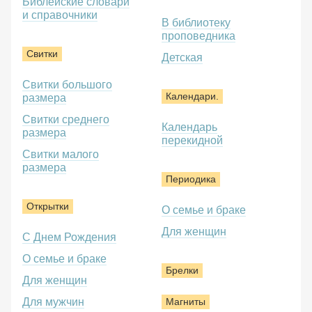
Библейские словари
и справочники
В библиотеку
проповедника
Свитки
Детская
Свитки большого
Календари.
размера
Свитки среднего
Календарь
размера
перекидной
Свитки малого
размера
Периодика
Открытки
О семье и браке
Для женщин
С Днем Рождения
О семье и браке
Брелки
Для женщин
Для мужчин
Магниты