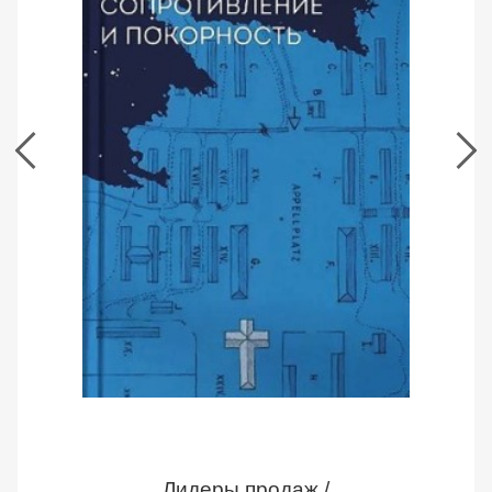
и
покорность.
Дитрих
Бонхеффер
Страница
книги
Лидеры продаж /
Сопротивление и покорность. Дитрих