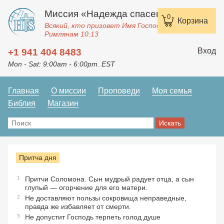
Миссия «Надежда спасения»
0
Корзина
Всякий, кто призовет Имя Господне, спасется.
Римлянам 10:13
Вход
+1 941 404 8483
Mon - Sat: 9:00am - 6:00pm. EST
Главная
О миссии
Проповеди
Моя семья
Библия
Магазин
Притча дня
1
Притчи Соломона. Сын мудрый радует отца, а сын
глупый — огорчение для его матери.
2
Не доставляют пользы сокровища неправедные,
правда же избавляет от смерти.
3
Не допустит Господь терпеть голод душе