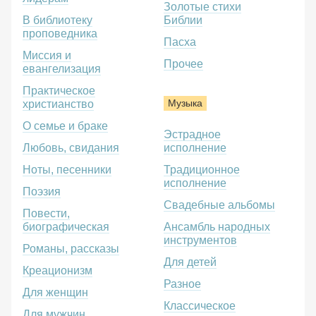
Золотые стихи
В библиотеку
Библии
проповедника
Пасха
Миссия и
Прочее
евангелизация
Практическое
Музыка
христианство
О семье и браке
Эстрадное
Любовь, свидания
исполнение
Ноты, песенники
Традиционное
исполнение
Поэзия
Свадебные альбомы
Повести,
биографическая
Ансамбль народных
инструментов
Романы, рассказы
Для детей
Креационизм
Разное
Для женщин
Классическое
Для мужчин