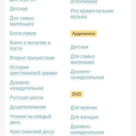
исполнение
Детская
Инструментальная
музыка
Для самых
маленьких
Богословие
Аудиокниги
Книги о молитве и
Детская
посте
Для самых
Второе пришествие
маленьких
История
Духовно-
христианской церкви
назидательная
Духовно-
назидательная
DVD
Русская школа
Душепопечение
Для мужчин
Чтения на каждый
Для женщин
день
Духовно-
Христианский досуг
назидательная