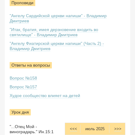
Проповеди
"Ангелу Сардийской церкви напиши" - Владимир
Дмитриев
"Итак, братия, имея дерзновение входить во
святилище" - Владимир Дмитриев
"Ангелу Фиатирской церкви напиши" (Часть 2) -
Владимир Дмитриев
Ответы на вопросы
Вопрос №158
Вопрос №157
Худое сообщество влияет на детей
Урок дня
"...Отец Мой -
<<<
июль 2025
>>>
виноградарь." Ин.15:1