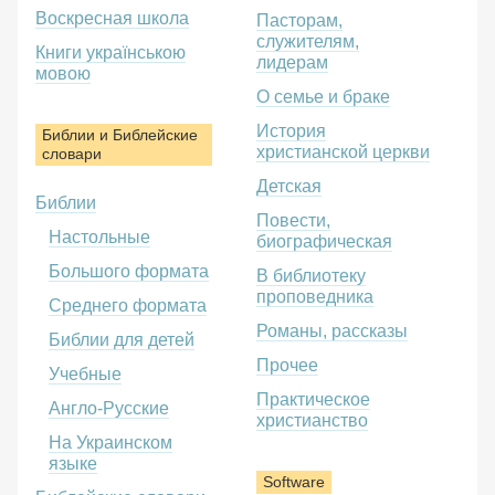
Воскресная школа
Пасторам,
служителям,
Книги українською
лидерам
мовою
О семье и браке
История
Библии и Библейские
христианской церкви
словари
Детская
Библии
Повести,
Настольные
биографическая
Большого формата
В библиотеку
проповедника
Среднего формата
Романы, рассказы
Библии для детей
Прочее
Учебные
Практическое
Англо-Русские
христианство
На Украинском
языке
Software