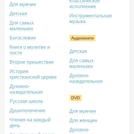
Классическое
Для мужчин
исполнение
Детская
Инструментальная
музыка
Для самых
маленьких
Богословие
Аудиокниги
Книги о молитве и
Детская
посте
Для самых
Второе пришествие
маленьких
История
Духовно-
христианской церкви
назидательная
Духовно-
назидательная
DVD
Русская школа
Душепопечение
Для мужчин
Чтения на каждый
Для женщин
день
Духовно-