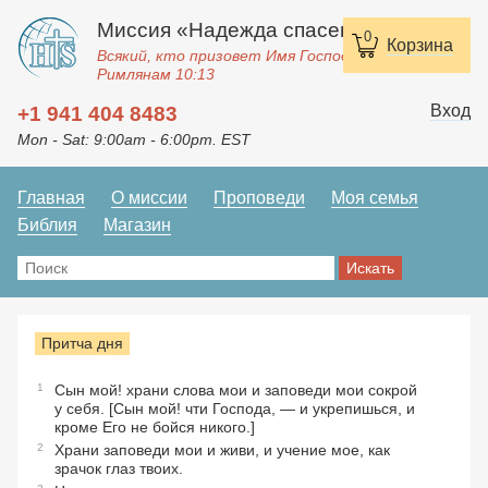
Миссия «Надежда спасения»
0
Корзина
Всякий, кто призовет Имя Господне, спасется.
Римлянам 10:13
Вход
+1 941 404 8483
Mon - Sat: 9:00am - 6:00pm. EST
Главная
О миссии
Проповеди
Моя семья
Библия
Магазин
Притча дня
1
Сын мой! храни слова мои и заповеди мои сокрой
у себя. [Сын мой! чти Господа, — и укрепишься, и
кроме Его не бойся никого.]
2
Храни заповеди мои и живи, и учение мое, как
зрачок глаз твоих.