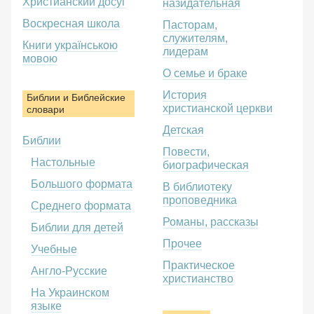
Христианский досуг
назидательная
Воскресная школа
Пасторам,
служителям,
Книги українською
лидерам
мовою
О семье и браке
История
Библии и Библейские
христианской церкви
словари
Детская
Библии
Повести,
Настольные
биографическая
Большого формата
В библиотеку
проповедника
Среднего формата
Романы, рассказы
Библии для детей
Прочее
Учебные
Практическое
Англо-Русские
христианство
На Украинском
языке