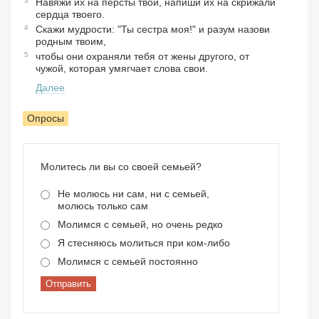
3
Навяжи их на персты твои, напиши их на скрижали
сердца твоего.
4
Скажи мудрости: "Ты сестра моя!" и разум назови
родным твоим,
5
чтобы они охраняли тебя от жены другого, от
чужой, которая умягчает слова свои.
Далее
Опросы
Молитесь ли вы со своей семьей?
Не молюсь ни сам, ни с семьей,
молюсь только сам
Молимся с семьей, но очень редко
Я стесняюсь молиться при ком-либо
Молимся с семьей постоянно
Отправить