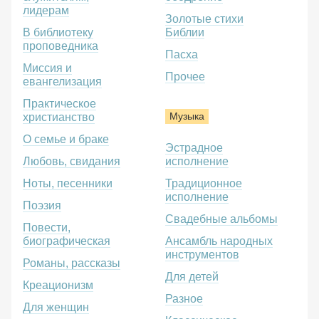
лидерам
Золотые стихи
В библиотеку
Библии
проповедника
Пасха
Миссия и
Прочее
евангелизация
Практическое
Музыка
христианство
О семье и браке
Эстрадное
Любовь, свидания
исполнение
Ноты, песенники
Традиционное
исполнение
Поэзия
Свадебные альбомы
Повести,
биографическая
Ансамбль народных
инструментов
Романы, рассказы
Для детей
Креационизм
Разное
Для женщин