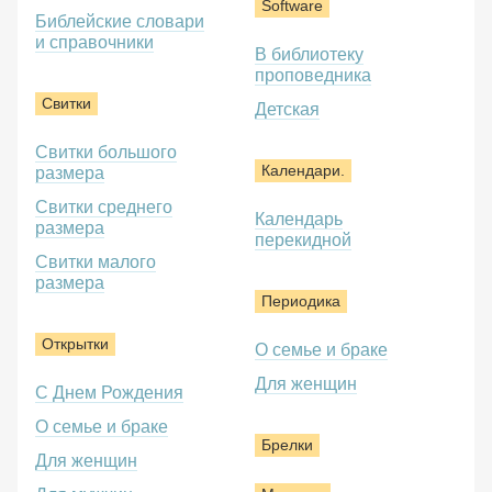
Software
Библейские словари
и справочники
В библиотеку
проповедника
Свитки
Детская
Свитки большого
Календари.
размера
Свитки среднего
Календарь
размера
перекидной
Свитки малого
размера
Периодика
Открытки
О семье и браке
Для женщин
С Днем Рождения
О семье и браке
Брелки
Для женщин