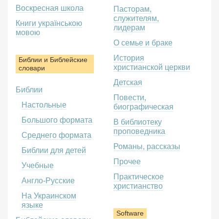
Воскресная школа
Пасторам,
служителям,
Книги українською
лидерам
мовою
О семье и браке
История
Библии и Библейские
христианской церкви
словари
Детская
Библии
Повести,
Настольные
биографическая
Большого формата
В библиотеку
проповедника
Среднего формата
Романы, рассказы
Библии для детей
Прочее
Учебные
Практическое
Англо-Русские
христианство
На Украинском
языке
Software