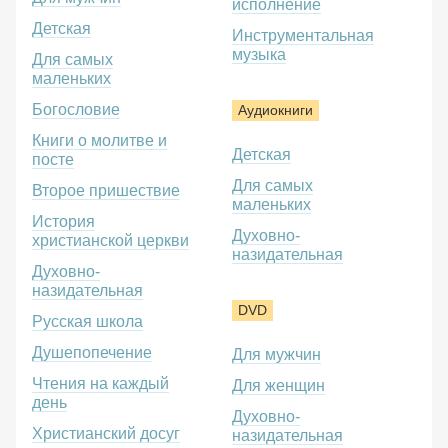
исполнение
Детская
Инструментальная
музыка
Для самых
маленьких
Богословие
Аудиокниги
Книги о молитве и
Детская
посте
Для самых
Второе пришествие
маленьких
История
Духовно-
христианской церкви
назидательная
Духовно-
назидательная
DVD
Русская школа
Душепопечение
Для мужчин
Чтения на каждый
Для женщин
день
Духовно-
Христианский досуг
назидательная