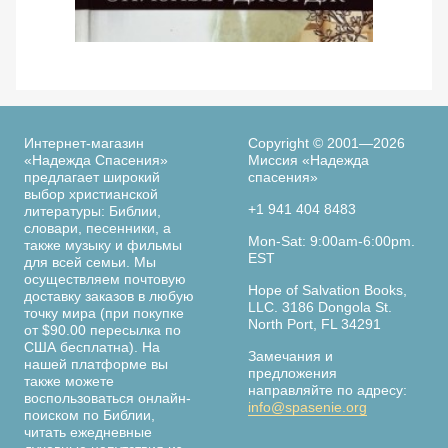
Просмотреть
По следам библейских женщин. 365 дней с
Ве
женщинами Библии. Элизабет Джордж
Интернет-магазин
Copyright © 2001—2026
«Надежда Спасения»
Миссия «Надежда
предлагает широкий
спасения»
выбор христианской
+1 941 404 8483
литературы: Библии,
словари, песенники, а
Страница
Mon-Sat: 9:00am-6:00pm.
также музыку и фильмы
книги
EST
для всей семьи. Мы
осуществляем почтовую
Hope of Salvation Books,
доставку заказов в любую
LLC. 3186 Dongola St.
точку мира (при покупке
North Port, FL 34291
от $90.00 пересылка по
США бесплатна). На
Замечания и
нашей платформе вы
предложения
также можете
направляйте по адресу:
воспользоваться онлайн-
info@spasenie.org
поиском по Библии,
читать ежедневные