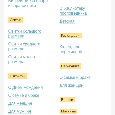
Библейские словари
и справочники
В библиотеку
проповедника
Свитки
Детская
Свитки большого
Календари.
размера
Свитки среднего
Календарь
размера
перекидной
Свитки малого
размера
Периодика
Открытки
О семье и браке
Для женщин
С Днем Рождения
О семье и браке
Брелки
Для женщин
Для мужчин
Магниты