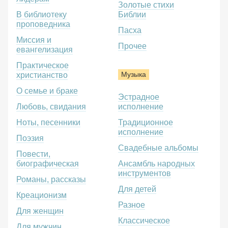
Золотые стихи
В библиотеку
Библии
проповедника
Пасха
Миссия и
Прочее
евангелизация
Практическое
Музыка
христианство
О семье и браке
Эстрадное
Любовь, свидания
исполнение
Ноты, песенники
Традиционное
исполнение
Поэзия
Свадебные альбомы
Повести,
биографическая
Ансамбль народных
инструментов
Романы, рассказы
Для детей
Креационизм
Разное
Для женщин
Классическое
Для мужчин