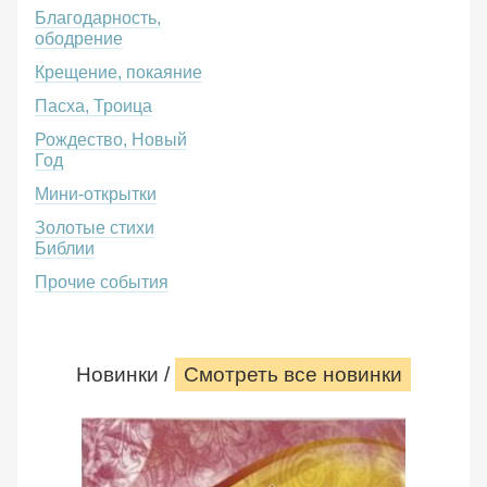
Благодарность,
ободрение
Крещение, покаяние
Пасха, Троица
Рождество, Новый
Год
Мини-открытки
Золотые стихи
Библии
Прочие события
Новинки /
Смотреть все новинки
Красива