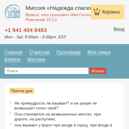
Миссия «Надежда спасения»
0
Корзина
Всякий, кто призовет Имя Господне, спасется.
Римлянам 10:13
Вход
+1 941 404 8483
Mon - Sat: 9:00am - 6:00pm. EST
Главная
О миссии
Проповеди
Моя семья
Библия
Магазин
Притча дня
1
Не премудрость ли взывает? и не разум ли
возвышает голос свой?
2
Она становится на возвышенных местах, при
дороге, на распутиях;
3
она взывает у ворот при входе в город, при входе в