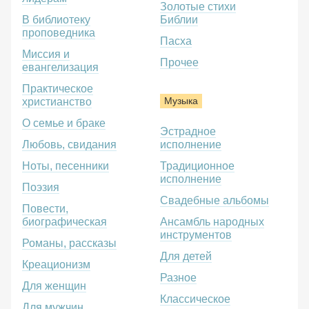
Золотые стихи
В библиотеку
Библии
проповедника
Пасха
Миссия и
Прочее
евангелизация
Практическое
Музыка
христианство
О семье и браке
Эстрадное
Любовь, свидания
исполнение
Ноты, песенники
Традиционное
исполнение
Поэзия
Свадебные альбомы
Повести,
биографическая
Ансамбль народных
инструментов
Романы, рассказы
Для детей
Креационизм
Разное
Для женщин
Классическое
Для мужчин