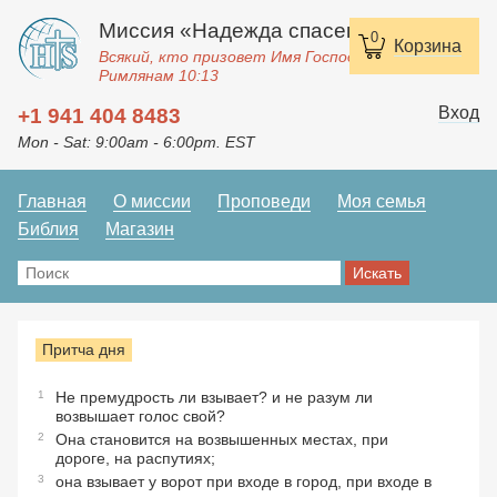
Миссия «Надежда спасения»
0
Корзина
Всякий, кто призовет Имя Господне, спасется.
Римлянам 10:13
Вход
+1 941 404 8483
Mon - Sat: 9:00am - 6:00pm. EST
Главная
О миссии
Проповеди
Моя семья
Библия
Магазин
Притча дня
1
Не премудрость ли взывает? и не разум ли
возвышает голос свой?
2
Она становится на возвышенных местах, при
дороге, на распутиях;
3
она взывает у ворот при входе в город, при входе в