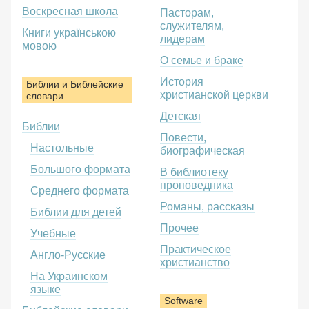
Воскресная школа
Пасторам,
служителям,
Книги українською
лидерам
мовою
О семье и браке
История
Библии и Библейские
христианской церкви
словари
Детская
Библии
Повести,
Настольные
биографическая
Большого формата
В библиотеку
проповедника
Среднего формата
Романы, рассказы
Библии для детей
Прочее
Учебные
Практическое
Англо-Русские
христианство
На Украинском
языке
Software