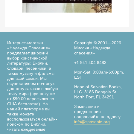
Просмотреть
По следам библейских женщин. 365 дней с
Ве
женщинами Библии. Элизабет Джордж
Интернет-магазин
Copyright © 2001—2026
«Надежда Спасения»
Миссия «Надежда
предлагает широкий
спасения»
выбор христианской
+1 941 404 8483
литературы: Библии,
словари, песенники, а
Страница
Mon-Sat: 9:00am-6:00pm.
также музыку и фильмы
книги
EST
для всей семьи. Мы
осуществляем почтовую
Hope of Salvation Books,
доставку заказов в любую
LLC. 3186 Dongola St.
точку мира (при покупке
North Port, FL 34291
от $90.00 пересылка по
США бесплатна). На
Замечания и
нашей платформе вы
предложения
также можете
направляйте по адресу:
воспользоваться онлайн-
info@spasenie.org
поиском по Библии,
читать ежедневные