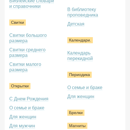
Библейские словари
и справочники
В библиотеку
проповедника
Свитки
Детская
Свитки большого
Календари.
размера
Свитки среднего
Календарь
размера
перекидной
Свитки малого
размера
Периодика
Открытки
О семье и браке
Для женщин
С Днем Рождения
О семье и браке
Брелки
Для женщин
Для мужчин
Магниты