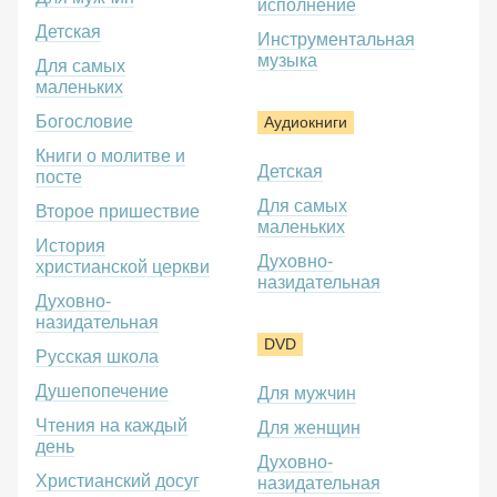
исполнение
Детская
Инструментальная
музыка
Для самых
маленьких
Богословие
Аудиокниги
Книги о молитве и
Детская
посте
Для самых
Второе пришествие
маленьких
История
Духовно-
христианской церкви
назидательная
Духовно-
назидательная
DVD
Русская школа
Душепопечение
Для мужчин
Чтения на каждый
Для женщин
день
Духовно-
Христианский досуг
назидательная