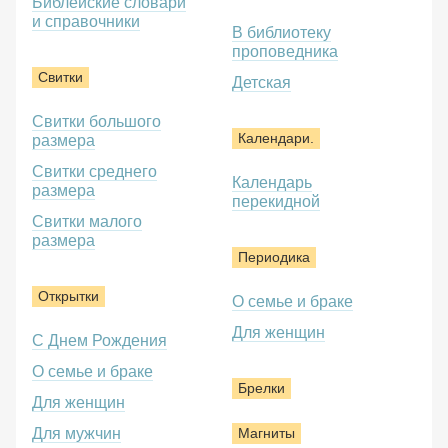
Библейские словари
и справочники
В библиотеку
проповедника
Свитки
Детская
Свитки большого
Календари.
размера
Свитки среднего
Календарь
размера
перекидной
Свитки малого
размера
Периодика
Открытки
О семье и браке
Для женщин
С Днем Рождения
О семье и браке
Брелки
Для женщин
Для мужчин
Магниты