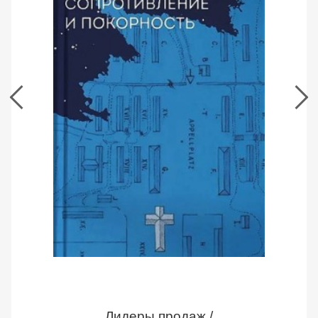
и
покорность.
Дитрих
Бонхеффер
Страница
книги
Лидеры продаж /
Сопротивление и покорность. Дитрих