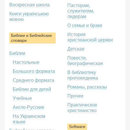
Воскресная школа
Пасторам,
служителям,
Книги українською
лидерам
мовою
О семье и браке
История
Библии и Библейские
христианской церкви
словари
Детская
Библии
Повести,
Настольные
биографическая
Большого формата
В библиотеку
проповедника
Среднего формата
Романы, рассказы
Библии для детей
Прочее
Учебные
Практическое
Англо-Русские
христианство
На Украинском
языке
Software