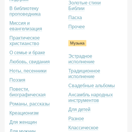
Золотые стихи
В библиотеку
Библии
проповедника
Пасха
Миссия и
Прочее
евангелизация
Практическое
Музыка
христианство
О семье и браке
Эстрадное
Любовь, свидания
исполнение
Ноты, песенники
Традиционное
исполнение
Поэзия
Свадебные альбомы
Повести,
биографическая
Ансамбль народных
инструментов
Романы, рассказы
Для детей
Креационизм
Разное
Для женщин
Классическое
Для мужчин