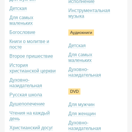
исполнение
Детская
Инструментальная
музыка
Для самых
маленьких
Богословие
Аудиокниги
Книги о молитве и
Детская
посте
Для самых
Второе пришествие
маленьких
История
Духовно-
христианской церкви
назидательная
Духовно-
назидательная
DVD
Русская школа
Душепопечение
Для мужчин
Чтения на каждый
Для женщин
день
Духовно-
Христианский досуг
назидательная