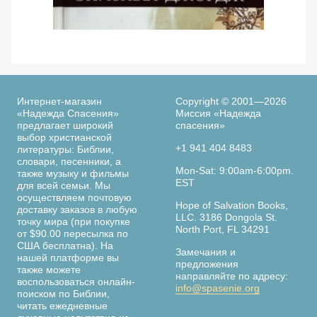
из
заключения
в
Просмотреть
тюрьмах
По следам библейских женщин. 365 дней с
Ве
женщинами Библии. Элизабет Джордж
гестапо,
написанных
в
Интернет-магазин
Copyright © 2001—2026
последние
«Надежда Спасения»
Миссия «Надежда
предлагает широкий
спасения»
годы
выбор христианской
жизни
+1 941 404 8483
литературы: Библии,
Дитрихом
словари, песенники, а
Страница
Mon-Sat: 9:00am-6:00pm.
также музыку и фильмы
Бонхёффером,
книги
EST
для всей семьи. Мы
выдающимся
осуществляем почтовую
немецким
Hope of Salvation Books,
доставку заказов в любую
LLC. 3186 Dongola St.
теологом,
точку мира (при покупке
North Port, FL 34291
от $90.00 пересылка по
пастором
США бесплатна). На
и
Замечания и
нашей платформе вы
предложения
участником
также можете
направляйте по адресу:
воспользоваться онлайн-
антинацистского
info@spasenie.org
поиском по Библии,
сопротивления.
читать ежедневные