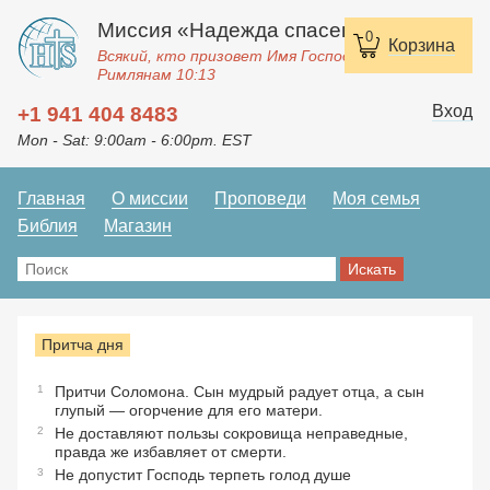
Миссия «Надежда спасения»
0
Корзина
Всякий, кто призовет Имя Господне, спасется.
Римлянам 10:13
Вход
+1 941 404 8483
Mon - Sat: 9:00am - 6:00pm. EST
Главная
О миссии
Проповеди
Моя семья
Библия
Магазин
Притча дня
1
Притчи Соломона. Сын мудрый радует отца, а сын
глупый — огорчение для его матери.
2
Не доставляют пользы сокровища неправедные,
правда же избавляет от смерти.
3
Не допустит Господь терпеть голод душе