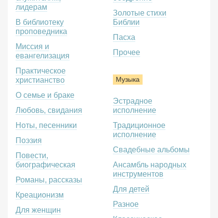
лидерам
Золотые стихи
В библиотеку
Библии
проповедника
Пасха
Миссия и
Прочее
евангелизация
Практическое
Музыка
христианство
О семье и браке
Эстрадное
Любовь, свидания
исполнение
Ноты, песенники
Традиционное
исполнение
Поэзия
Свадебные альбомы
Повести,
биографическая
Ансамбль народных
инструментов
Романы, рассказы
Для детей
Креационизм
Разное
Для женщин