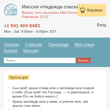
Миссия «Надежда спасения»
0
Корзина
Всякий, кто призовет Имя Господне, спасется.
Римлянам 10:13
Вход
+1 941 404 8483
Mon - Sat: 9:00am - 6:00pm. EST
Главная
О миссии
Проповеди
Моя семья
Библия
Магазин
Притча дня
1
Сын мой! храни слова мои и заповеди мои сокрой
у себя. [Сын мой! чти Господа, — и укрепишься, и
кроме Его не бойся никого.]
2
Храни заповеди мои и живи, и учение мое, как
зрачок глаз твоих.