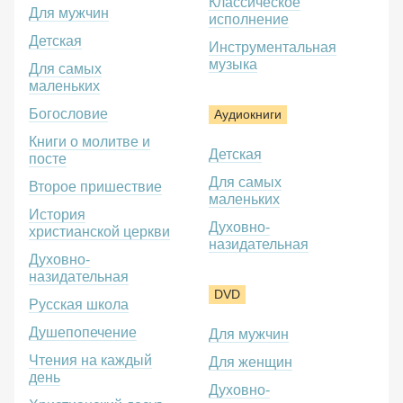
Классическое
Для мужчин
исполнение
Детская
Инструментальная
музыка
Для самых
маленьких
Богословие
Аудиокниги
Книги о молитве и
Детская
посте
Для самых
Второе пришествие
маленьких
История
Духовно-
христианской церкви
назидательная
Духовно-
назидательная
DVD
Русская школа
Душепопечение
Для мужчин
Чтения на каждый
Для женщин
день
Духовно-