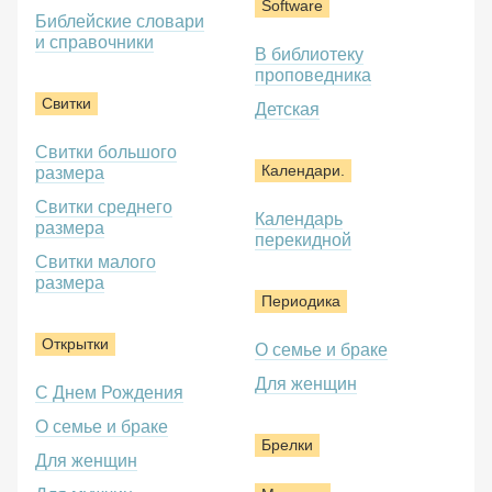
Software
Библейские словари
и справочники
В библиотеку
проповедника
Свитки
Детская
Свитки большого
Календари.
размера
Свитки среднего
Календарь
размера
перекидной
Свитки малого
размера
Периодика
Открытки
О семье и браке
Для женщин
С Днем Рождения
О семье и браке
Брелки
Для женщин