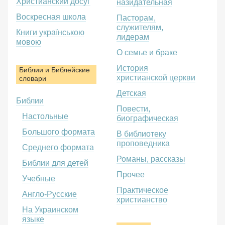
Христианский досуг
назидательная
Воскресная школа
Пасторам,
служителям,
Книги українською
лидерам
мовою
О семье и браке
История
Библии и Библейские
христианской церкви
словари
Детская
Библии
Повести,
Настольные
биографическая
Большого формата
В библиотеку
проповедника
Среднего формата
Романы, рассказы
Библии для детей
Прочее
Учебные
Практическое
Англо-Русские
христианство
На Украинском
языке