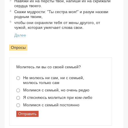
3
Навяжи их на персты твои, напиши их на скрижали
сердца твоего.
4
Скажи мудрости: "Ты сестра моя!" и разум назови
родным твоим,
5
чтобы они охраняли тебя от жены другого, от
чужой, которая умягчает слова свои.
Далее
Опросы
Молитесь ли вы со своей семьей?
Не молюсь ни сам, ни с семьей,
молюсь только сам
Молимся с семьей, но очень редко
Я стесняюсь молиться при ком-либо
Молимся с семьей постоянно
Отправить