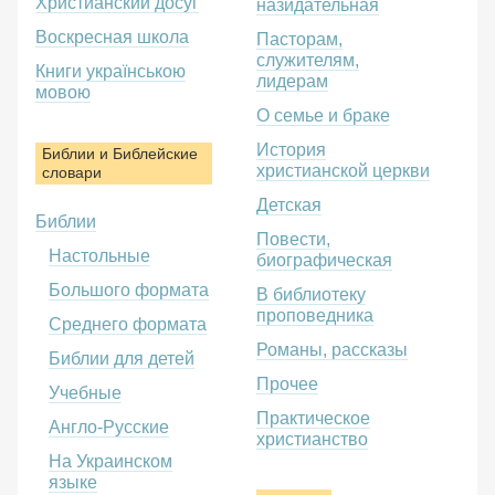
Христианский досуг
назидательная
Воскресная школа
Пасторам,
служителям,
Книги українською
лидерам
мовою
О семье и браке
История
Библии и Библейские
христианской церкви
словари
Детская
Библии
Повести,
Настольные
биографическая
Большого формата
В библиотеку
проповедника
Среднего формата
Романы, рассказы
Библии для детей
Прочее
Учебные
Практическое
Англо-Русские
христианство
На Украинском
языке