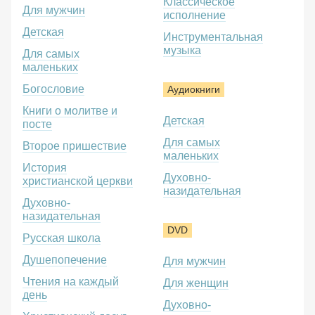
Классическое
Для мужчин
исполнение
Детская
Инструментальная
музыка
Для самых
маленьких
Богословие
Аудиокниги
Книги о молитве и
Детская
посте
Для самых
Второе пришествие
маленьких
История
Духовно-
христианской церкви
назидательная
Духовно-
назидательная
DVD
Русская школа
Душепопечение
Для мужчин
Чтения на каждый
Для женщин
день
Духовно-