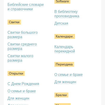
Software
Библейские словари
и справочники
В библиотеку
проповедника
Свитки
Детская
Свитки большого
Календари.
размера
Свитки среднего
Календарь
размера
перекидной
Свитки малого
размера
Периодика
Открытки
О семье и браке
Для женщин
С Днем Рождения
О семье и браке
Брелки
Для женщин