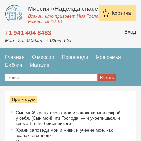
Миссия «Надежда спасения»
0
Корзина
Всякий, кто призовет Имя Господне, спасется.
Римлянам 10:13
Вход
+1 941 404 8483
Mon - Sat: 9:00am - 6:00pm. EST
Главная
О миссии
Проповеди
Моя семья
Библия
Магазин
Притча дня
1
Сын мой! храни слова мои и заповеди мои сокрой
у себя. [Сын мой! чти Господа, — и укрепишься, и
кроме Его не бойся никого.]
2
Храни заповеди мои и живи, и учение мое, как
зрачок глаз твоих.