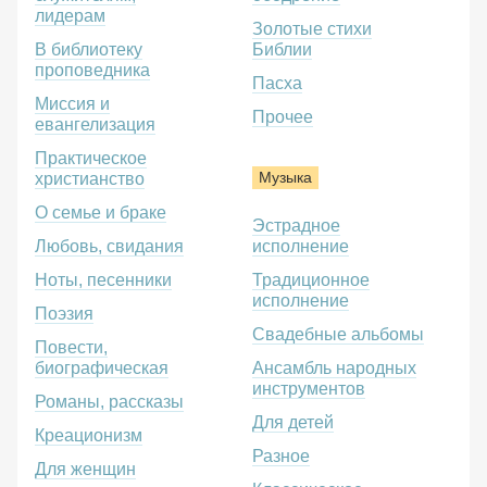
лидерам
Золотые стихи
В библиотеку
Библии
проповедника
Пасха
Миссия и
Прочее
евангелизация
Практическое
Музыка
христианство
О семье и браке
Эстрадное
Любовь, свидания
исполнение
Ноты, песенники
Традиционное
исполнение
Поэзия
Свадебные альбомы
Повести,
биографическая
Ансамбль народных
инструментов
Романы, рассказы
Для детей
Креационизм
Разное
Для женщин