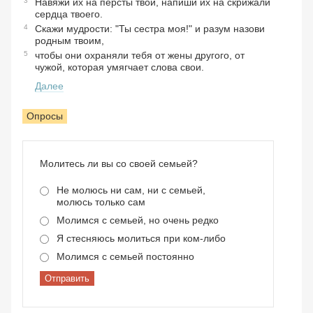
3
Навяжи их на персты твои, напиши их на скрижали
сердца твоего.
4
Скажи мудрости: "Ты сестра моя!" и разум назови
родным твоим,
5
чтобы они охраняли тебя от жены другого, от
чужой, которая умягчает слова свои.
Далее
Опросы
Молитесь ли вы со своей семьей?
Не молюсь ни сам, ни с семьей,
молюсь только сам
Молимся с семьей, но очень редко
Я стесняюсь молиться при ком-либо
Молимся с семьей постоянно
Отправить