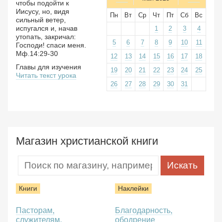
чтобы подойти к
Иисусу, но, видя
Пн
Вт
Ср
Чт
Пт
Сб
Вс
сильный ветер,
испугался и, начав
1
2
3
4
утопать, закричал:
5
6
7
8
9
10
11
Господи! спаси меня.
Мф.14:29-30
12
13
14
15
16
17
18
Главы для изучения
19
20
21
22
23
24
25
Читать текст урока
26
27
28
29
30
31
Магазин христианской книги
Книги
Наклейки
Пасторам,
Благодарность,
служителям,
ободрение